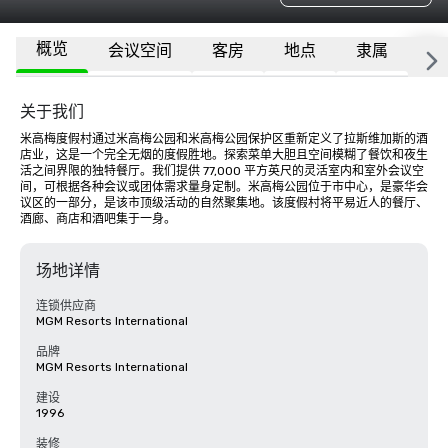
概览
会议空间
客房
地点
隶属
更
关于我们
米高梅度假村通过米高梅公园和米高梅公园保护区重新定义了拉斯维加斯的酒
店业，这是一个完全无烟的度假胜地。探索菜单大胆且空间模糊了餐饮和夜生
活之间界限的独特餐厅。我们提供 77,000 平方英尺的灵活室内和室外会议空
间，可根据各种会议或团体需求量身定制。米高梅公园位于市中心，是豪华会
议区的一部分，是该市顶级活动的自然聚集地。该度假村将平易近人的餐厅、
酒廊、商店和酒吧集于一身。
场地详情
连锁供应商
MGM Resorts International
品牌
MGM Resorts International
建设
1996
装修