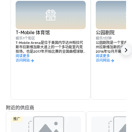
T-Mobile 体育馆
公园剧院
娱乐
1个街区
娱乐
1分钟
T-Mobile Arena是位于美国内华达州帕拉代
公园剧院是一个室内圆
斯市拉斯维加斯大道上的一个多功能室内竞
州拉斯维加斯的米高梅
技场，也是2017年开始比赛的全国曲棍球联
2016年12月开幕，
盟的拉斯维加斯金骑士队的主场
阅读更多
出，是拉斯维加斯大道
阅读更多
院毗邻 T-Mobile 
访问网站
访问网站
附近的供应商
推广