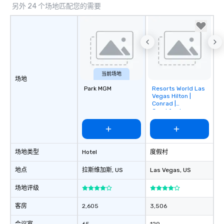
另外 24 个场地匹配您的需要
当前场地
场地
Park MGM
Resorts World Las
Removed from
Vegas Hilton |
favorites
Conrad |
Crockfords
场地类型
Hotel
度假村
地点
拉斯维加斯
, US
Las Vegas
, US
场地评级
客房
2,605
3,506
会议室
65
129