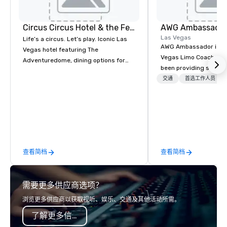
Circus Circus Hotel & the Festival Grounds
AWG Ambassado
Las Vegas
Life’s a circus. Let’s play. Iconic Las
AWG Ambassador is the
Vegas hotel featuring The
Vegas Limo Coach prov
Adventuredome, dining options for
been providing service
every appetite from quick eats to the
and leisure travelers 
交通
首选工作人员
award winning and legendary THE
over 40 years, speciali
Steak House, lively casino action, Pool
group transportation. A
and Splash Zone, Midway & free world
transportation manag
class circus acts.
we are able to provide
logistical knowledge 
accommodate any size
查看简档
查看简档
two people to thousand
comprised of Sedans, 
Sprinters, Limo Coache
需要更多供应商选项？
Coaches. We have a mix
seating and conventio
浏览更多供应商以获取视听、娱乐、交通及其他活动所需。
vehicles. With our vari
了解更多信息
and years of experienc