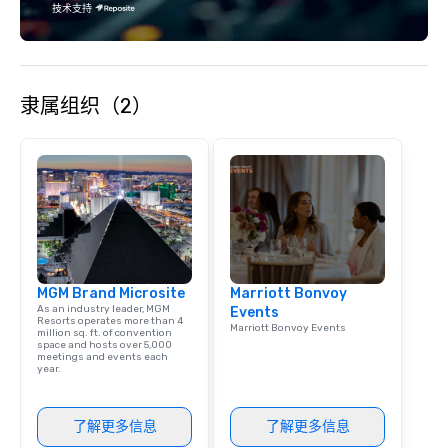
clients in Las Vegas, 
技术支持
company for all of you
and staffing needs to f
successful program on
time.
隶属组织（2）
MGM Brand Microsite
Marriott Bonvoy
As an industry leader, MGM
Events
Resorts operates more than 4
Marriott Bonvoy Events
million sq. ft. of convention
space and hosts over 5,000
meetings and events each
year.
了解更多信息
了解更多信息