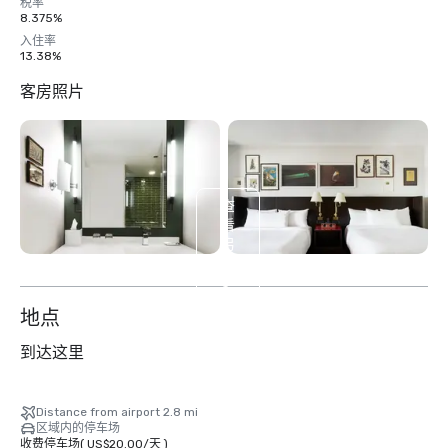
税率
8.375%
入住率
13.38%
客房照片
查
看
另
外
3
个
地点
到达这里
Distance from airport 2.8 mi
区域内的停车场
收费停车场
(
US$20.00
/
天
)