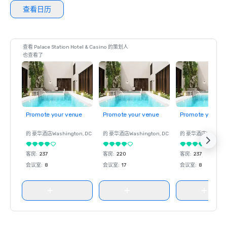
查看日历
查看 Palace Station Hotel & Casino 的策划人
也查看了
Promote your venue
Promote your venue
Promote your ve
的 豪华酒店
Washington
, DC
的 豪华酒店
Washington
, DC
的 豪华酒店
Washin
客房
:
237
客房
:
220
客房
:
237
会议室
:
8
会议室
:
17
会议室
:
8