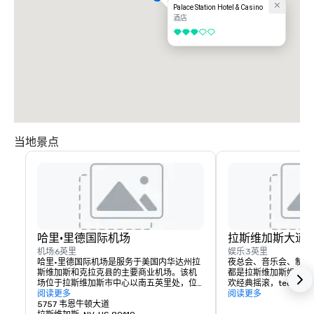
Palace Station Hotel & Casino
酒店
3/5
当地景点
哈里·里德国际机场
拉斯维加斯大道
机场
6英里
娱乐
3英里
哈里·里德国际机场是服务于美国内华达州拉
夜总会、音乐会、制作
斯维加斯和克拉克县的主要商业机场。该机
都是拉斯维加斯娱乐圈
场位于拉斯维加斯市中心以南五英里处，位
欢经典摇滚，techn
于克拉克县的天堂非法人区。
阅读更多
乐，那么拉斯维加斯的
阅读更多
5757 韦恩牛顿大道
Palace Station Hot