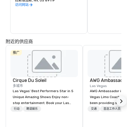
拉斯维加斯, NV, US 89119
天往返拉斯维加斯大道
班车服务。
访问网站
附近的供应商
推广
Cirque Du Soleil
AWG Ambassado
多城市
Las Vegas
Las Vegas’ Best Performers Star in 5
AWG Ambassador is the
Unique Amazing Shows Enjoy non-
Vegas Limo Coach prov
stop entertainment. Book your Las
been providing service
Vegas show tickets.
and leisure travelers 
行动
聘请娱乐
交通
首选工作人员
over 40 years, speciali
group transportation. A
transportation manag