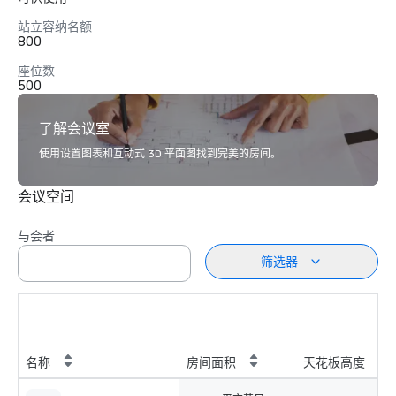
站立容纳名额
800
座位数
500
了解会议室
使用设置图表和互动式 3D 平面图找到完美的房间。
会议空间
与会者
筛选器
名称
房间面积
天花板高度