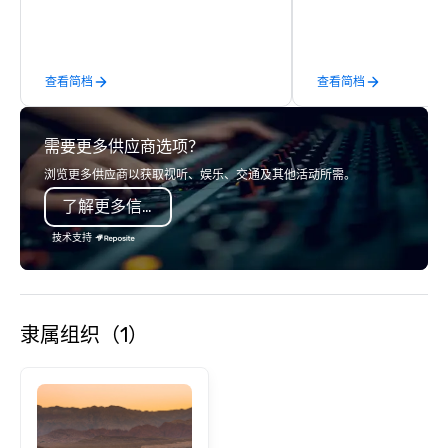
we are able to provide
logistical knowledge 
accommodate any size
查看简档
查看简档
two people to thousand
comprised of Sedans, 
Sprinters, Limo Coache
需要更多供应商选项？
Coaches. We have a mix
seating and conventio
浏览更多供应商以获取视听、娱乐、交通及其他活动所需。
vehicles. With our vari
了解更多信息
and years of experienc
clients in Las Vegas, 
技术支持
company for all of you
and staffing needs to f
successful program on
time.
隶属组织（1）