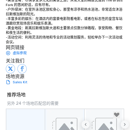
-美食佳肴：尽情享受多元化的美食之旅，从炭火室的精致优雅到 The Brass 
Fork 的悠闲舒适，应有尽有。

-户外绿洲：在室外泳池区放松身心，那里有凉亭和热水浴池，非常适合沐浴
拉斯维加斯的阳光。

-丰富多彩的娱乐：在酒店内的富豪电影院看电影，或者在标志性的皇宫车站
酒廊欣赏现场音乐和娱乐表演。

-黄金地段：距离拉斯维加斯大道和主要景点仅数分钟路程，享受购物、餐饮
和夜生活的便利。

-活动空间：利用灵活的场地和专业的活动策划服务，轻松举办下一次活动或
会议。
网页链接
虚拟参观
关注我们
场地资源
Sales Kit
推荐场地
另外 24 个场地匹配您的需要