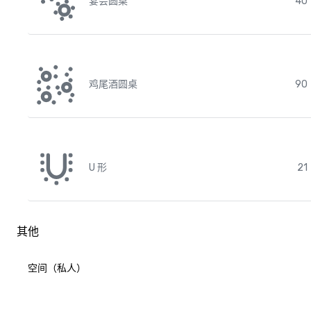
宴会圆桌
40
鸡尾酒圆桌
90
U 形
21
其他
空间（私人）