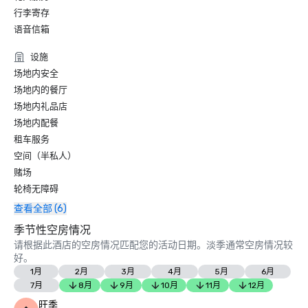
行李寄存
语音信箱
设施
场地内安全
场地内的餐厅
场地内礼品店
场地内配餐
租车服务
空间（半私人）
赌场
轮椅无障碍
查看全部 (6)
季节性空房情况
请根据此酒店的空房情况匹配您的活动日期。淡季通常空房情况较
好。
1月
2月
3月
4月
5月
6月
7月
8月
9月
10月
11月
12月
旺季