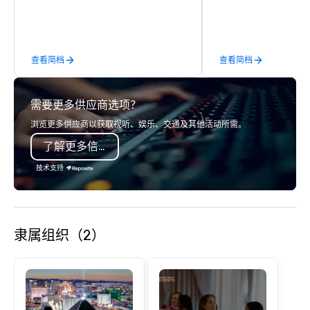
more than 400,000 p
class circus acts.
annually. Guests will relish in unique
one-of-a-kind experie
monumental destinati
查看简档
查看简档
their wanderlust. Whet
sightseeing excursion
incredible lights of th
需要更多供应商选项？
Strip or soaring throug
through the Grand Can
浏览更多供应商以获取视听、娱乐、交通及其他活动所需。
expeditions will creat
了解更多信息
last a lifetime.
技术支持
隶属组织（2）