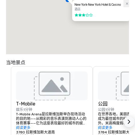
New York-New York Hotel & Casino
酒店
3/5
当地景点
T-Mobile
公园
娱乐
1分钟
公园
1分钟
T-Mobile Arena是拉斯维加斯举办现场活动
在世界各地，美丽而引
的目的地——从精彩的音乐表演到激动人心的
成为最佳城市的标志，
体育赛事——它为这座表现最好的城市的娱乐
外。米高梅度假村通过
含义树立了新的标准。拥有 20,000 个座位
阅读更多
大道旁创建了一个充满
阅读更多
的 T-Mobile Arena 举办激动人心的世界级赛
3780 拉斯维加斯大道南
构想了传统的行人体验
3784 拉斯维加斯大道