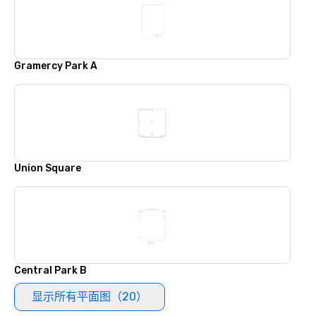
Gramercy Park A
Union Square
Central Park B
显示所有平面图（20）