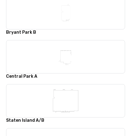
Bryant Park B
Central Park A
Staten Island A/B