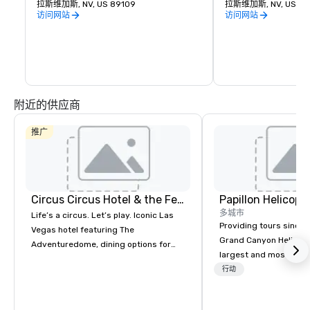
事，从UFC、拳击、曲棍球、篮球和骑牛到
拉斯维加斯, NV, US 89109
方与朋友聚会，还是在
拉斯维加斯, NV, US 89
备受瞩目的颁奖晚会和顶级音乐会，每个人
之前吃点东西，The Park a
访问网站
访问网站
都能找到适合自己的东西。
Arena 都能为所有
斯维加斯最新必去街区
附近的供应商
推广
Circus Circus Hotel & the Festival Grounds
多城市
Life’s a circus. Let’s play. Iconic Las
Providing tours since 1
Vegas hotel featuring The
Grand Canyon Helicopt
Adventuredome, dining options for
largest and most expe
every appetite from quick eats to the
operator in the Grand
行动
award winning and legendary THE
the only company that f
Steak House, lively casino action, Pool
length of the Grand Ca
and Splash Zone, Midway & free world