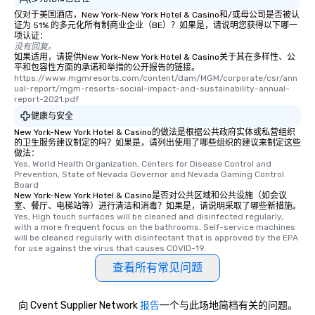
仅对于美国酒店，New York-New York Hotel & Casino和/或母公司是否被认
证为 51% 的多元化所有制商业企业（BE）？如果是，请说明您获得以下哪一
项认证：
没有回复。
如果适用，请提供New York-New York Hotel & Casino关于其在多样性、公
平和包容性方面的承诺和举措的公开报告的链接。
https://www.mgmresorts.com/content/dam/MGM/corporate/csr/ann
ual-report/mgm-resorts-social-impact-and-sustainability-annual-
report-2021.pdf
健康与安全
New York-New York Hotel & Casino的做法是根据公共政府实体或私营组织
的卫生服务建议制定的吗？如果是，请列出使用了哪些组织的建议来制定这些
做法：
Yes, World Health Organization, Centers for Disease Control and 
Prevention, State of Nevada Governor and Nevada Gaming Control 
Board
New York-New York Hotel & Casino是否对公共区域和公共设施（如会议
室、餐厅、电梯站等）进行清洁和消毒？如果是，请说明采取了哪些新措施。
Yes, High touch surfaces will be cleaned and disinfected regularly, 
with a more frequent focus on the bathrooms. Self-service machines 
will be cleaned regularly with disinfectant that is approved by the EPA 
for use against the virus that causes COVID-19.
查看所有常见问题
向 Cvent Supplier Network
报告
一个与此场地简档有关的问题。