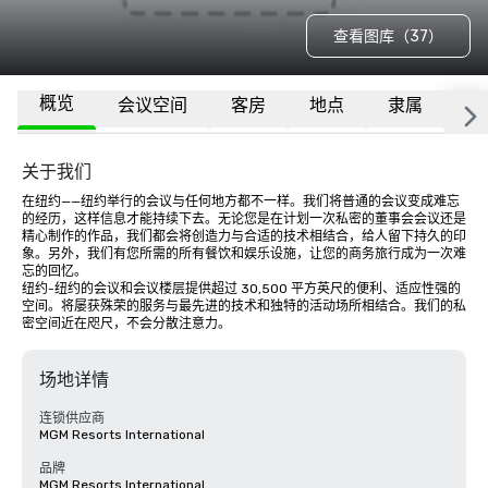
查看图库（37）
概览
会议空间
客房
地点
隶属
更
关于我们
在纽约——纽约举行的会议与任何地方都不一样。我们将普通的会议变成难忘
的经历，这样信息才能持续下去。无论您是在计划一次私密的董事会会议还是
精心制作的作品，我们都会将创造力与合适的技术相结合，给人留下持久的印
象。另外，我们有您所需的所有餐饮和娱乐设施，让您的商务旅行成为一次难
忘的回忆。

纽约-纽约的会议和会议楼层提供超过 30,500 平方英尺的便利、适应性强的
空间。将屡获殊荣的服务与最先进的技术和独特的活动场所相结合。我们的私
密空间近在咫尺，不会分散注意力。
场地详情
连锁供应商
MGM Resorts International
品牌
MGM Resorts International