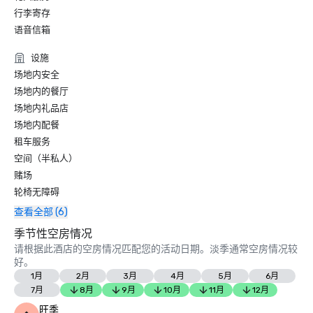
行李寄存
语音信箱
设施
场地内安全
场地内的餐厅
场地内礼品店
场地内配餐
租车服务
空间（半私人）
赌场
轮椅无障碍
查看全部 (6)
季节性空房情况
请根据此酒店的空房情况匹配您的活动日期。淡季通常空房情况较
好。
1月
2月
3月
4月
5月
6月
7月
8月
9月
10月
11月
12月
旺季