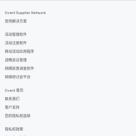
from Day to Night With
group experience, bookin
Cvent Supplier Network
key. Whether you desir
business hours or earl
现场解决方案
after work, we can coo
you to provide options 
活动管理软件
needs. Go for as Long or as Short as
活动注册软件
You Like Along with fle
移动活动应用程序
scheduling, Lip Smack
Tours also provides a 
战略会议管理
durations. Our shortes
网络民意调查软件
2.5 hours; our longest 
网络研讨会平台
hours, with optional 
incentives.
Cvent 首页
联系我们
客户支持
您的隐私权选择
隐私权政策