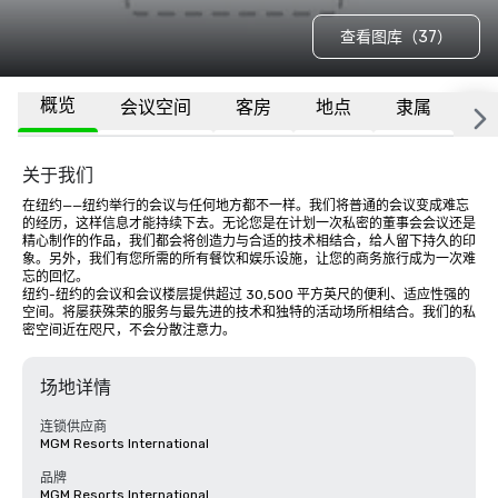
查看图库（37）
概览
会议空间
客房
地点
隶属
更
关于我们
在纽约——纽约举行的会议与任何地方都不一样。我们将普通的会议变成难忘
的经历，这样信息才能持续下去。无论您是在计划一次私密的董事会会议还是
精心制作的作品，我们都会将创造力与合适的技术相结合，给人留下持久的印
象。另外，我们有您所需的所有餐饮和娱乐设施，让您的商务旅行成为一次难
忘的回忆。

纽约-纽约的会议和会议楼层提供超过 30,500 平方英尺的便利、适应性强的
空间。将屡获殊荣的服务与最先进的技术和独特的活动场所相结合。我们的私
密空间近在咫尺，不会分散注意力。
场地详情
连锁供应商
MGM Resorts International
品牌
MGM Resorts International