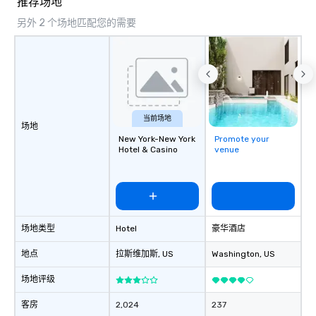
推荐场地
date any dietary restr
allergies for anyone in
另外 2 个场地匹配您的需要
Feel Like a VIP at Each
Smacking Foodie Tours
group members never 
about waiting in line to
restaurant or being sh
than desirable table. O
当前场地
everyone is treated lik
场地
immediate seating upon
New York-New York
Promote your
Hotel & Casino
venue
What’s more, your gro
a special warm welcom
from the restaurant c
be printed featuring yo
which can be an added 
those Instagram mome
场地类型
Hotel
豪华酒店
For added ease, we ca
地点
拉斯维加斯
, US
Washington
, US
transportation pick-up
as well as an event ph
场地评级
for groups that desire 
experience, we can als
客房
2,024
237
an evening helicopter 