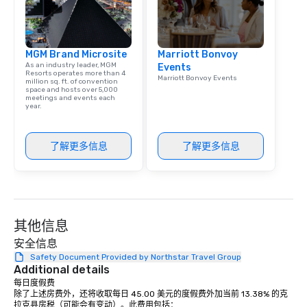
corporate group event
Smacking Foodie Tours,
group is assured a top
MGM Brand Microsite
Marriott Bonvoy
experience with three 
As an industry leader, MGM
Events
signature dishes at ea
Resorts operates more than 4
Marriott Bonvoy Events
million sq. ft. of convention
Our affordable tours a
space and hosts over 5,000
meetings and events each
person with tax and gr
year.
included. The only thi
are drinks. However, 
package upgrade is ava
了解更多信息
了解更多信息
provides guests a sign
at various stops. Build Your Network
Our exclusive experien
ultimate networking op
a typical sit-down dinn
其他信息
to engage the person t
安全信息
right of you. Because 
Safety Document Provided by Northstar Travel Group
place at multiple resta
Additional details
walking in between, th
每日度假费

countless opportunitie
除了上述房费外，还将收取每日 45.00 美元的度假费外加当前 13.38% 的克
with different people 
拉克县房税（可能会有变动）。此费用包括：
