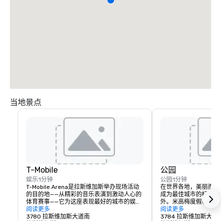
当地景点
T-Mobile
公园
娱乐
1分钟
公园
1分钟
T-Mobile Arena是拉斯维加斯举办现场活动
在世界各地，美丽而引
的目的地——从精彩的音乐表演到激动人心的
成为最佳城市的标志，
体育赛事——它为这座表现最好的城市的娱乐
外。米高梅度假村通过
含义树立了新的标准。拥有 20,000 个座位
阅读更多
大道旁创建了一个充满
阅读更多
的 T-Mobile Arena 举办激动人心的世界级赛
3780 拉斯维加斯大道南
构想了传统的行人体验
3784 拉斯维加斯大道