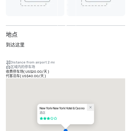
查
看
另
外
8
个
地点
到达这里
Distance from airport 2 mi
区域内的停车场
收费停车场
(
US$20.00
/
天
)
代客泊车
(
US$40.00
/
天
)
New York-New York Hotel & Casino
酒店
3/5