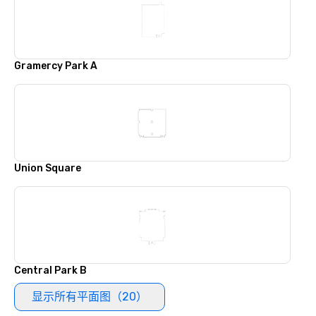
Gramercy Park A
Union Square
Central Park B
显示所有平面图（20）