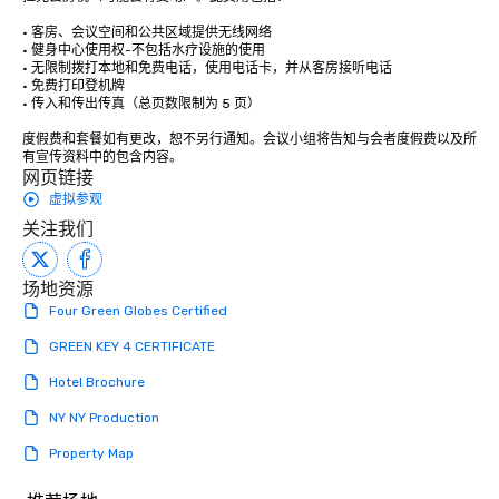
down at each venue a
• 客房、会议空间和公共区域提供无线网络

traverse along the way
• 健身中心使用权-不包括水疗设施的使用

experiences not only 
• 无限制拨打本地和免费电话，使用电话卡，并从客房接听电话 

ways to network, but a
• 免费打印登机牌 

• 传入和传出传真（总页数限制为 5 页） 

way to do so. Large Groups Welcome
Lip Smacking Foodie To
度假费和套餐如有更改，恕不另行通知。会议小组将告知与会者度假费以及所
groups, small or large.
有宣传资料中的包含内容。
网页链接
experiences can acc
虚拟参观
groups from as few as
as 500 guests, making
关注我们
choice for any corpora
Stress-Free Booking 
场地资源
a tour is stress-free a
Four Green Globes Certified
enjoy the company of 
more easily. You’ll tak
GREEN KEY 4 CERTIFICATE
knowing that everythin
Hotel Brochure
of from the moment the
booked to the minute i
NY NY Production
Since the menu is alre
Property Map
have nothing to worry 
remember to submit ah