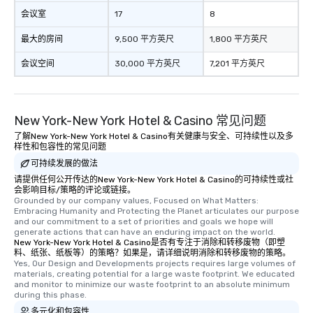
glittering lights of The S
会议室
17
8
Memorable Experience f
最大的房间
9,500 平方英尺
1,800 平方英尺
Smacking Foodie Tours
to gather and dine tha
会议空间
30,000 平方英尺
7,201 平方英尺
experienced, and all ar
remember. Our one-of-
are special, from the fi
last. It’s an experienc
New York-New York Hotel & Casino 常见问题
will reminisce about lo
了解New York-New York Hotel & Casino有关健康与安全、可持续性以及多
leave. Location, Location, Location
样性和包容性的常见问题
One of the best reason
可持续发展的做法
convenient and efficie
请提供任何公开传达的New York-New York Hotel & Casino的可持续性或社
experience is designed
会影响目标/策略的评论或链接。
Grounded by our company values, Focused on What Matters: 
restaurants are within
Embracing Humanity and Protecting the Planet articulates our purpose 
walking distance of ea
and our commitment to a set of priorities and goals we hope will 
generate actions that can have an enduring impact on the world.
short stroll allows you
New York-New York Hotel & Casino是否有专注于消除和转移废物（即塑
members a chance to 
料、纸张、纸板等）的策略？如果是，请详细说明消除和转移废物的策略。
networking opportunit
Yes, Our Design and Developments projects requires large volumes of 
materials, creating potential for a large waste footprint. We educated 
heading to the next pl
and monitor to minimize our waste footprint to an absolute minimum 
itinerary. You Get a Dinner and a Show
during this phase.
Our tours offer an exqu
多元化和包容性