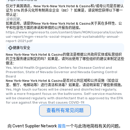
entertainment. All tour
仅对于美国酒店，New York-New York Hotel & Casino和/或母公司是否被认
knowledgeable, profes
证为 51% 的多元化所有制商业企业（BE）？如果是，请说明您获得以下哪一
项认证：
who leads the group on
没有回复。
offering engaging tidb
如果适用，请提供New York-New York Hotel & Casino关于其在多样性、公
fascinating stories. S
平和包容性方面的承诺和举措的公开报告的链接。
https://www.mgmresorts.com/content/dam/MGM/corporate/csr/ann
interactive experience
ual-report/mgm-resorts-social-impact-and-sustainability-annual-
along the way exclusive
report-2021.pdf
ensuring there is neve
健康与安全
Different Types of Cuis
New York-New York Hotel & Casino的做法是根据公共政府实体或私营组织
experiences offer the a
的卫生服务建议制定的吗？如果是，请列出使用了哪些组织的建议来制定这些
做法：
several renowned rest
Yes, World Health Organization, Centers for Disease Control and 
convenient outing, inc
Prevention, State of Nevada Governor and Nevada Gaming Control 
Board
and your guests might
New York-New York Hotel & Casino是否对公共区域和公共设施（如会议
discovered otherwise 
室、餐厅、电梯站等）进行清洁和消毒？如果是，请说明采取了哪些新措施。
at a typical corporate 
Yes, High touch surfaces will be cleaned and disinfected regularly, 
with a more frequent focus on the bathrooms. Self-service machines 
a way to try some of t
will be cleaned regularly with disinfectant that is approved by the EPA 
in the city and dive in
for use against the virus that causes COVID-19.
cuisines and dishes. Al
查看所有常见问题
selected dishes are cu
high standards to ensu
delight any palate. Tours Available
向 Cvent Supplier Network
报告
一个与此场地简档有关的问题。