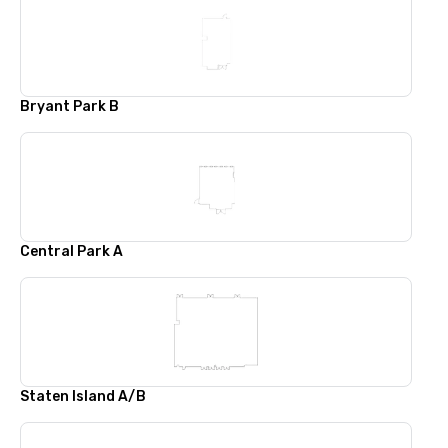
Bryant Park B
Central Park A
Staten Island A/B