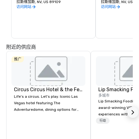
事，从UFC、拳击、曲棍球、篮球和骑牛到
拉斯维加斯, NV, US 89109
方与朋友聚会，还是在
拉斯维加斯, NV, US 89
备受瞩目的颁奖晚会和顶级音乐会，每个人
之前吃点东西，The Park a
访问网站
访问网站
都能找到适合自己的东西。
Arena 都能为所有
斯维加斯最新必去街区
附近的供应商
推广
Circus Circus Hotel & the Festival Grounds
Lip Smacking Foo
多城市
Life’s a circus. Let’s play. Iconic Las
Lip Smacking Foodie T
Vegas hotel featuring The
award-winning VIP gro
Adventuredome, dining options for
experiences with visits
every appetite from quick eats to the
restaurants throughou
行动
award winning and legendary THE
States. Choose either
Steak House, lively casino action, Pool
activity or evening d
and Splash Zone, Midway & free world