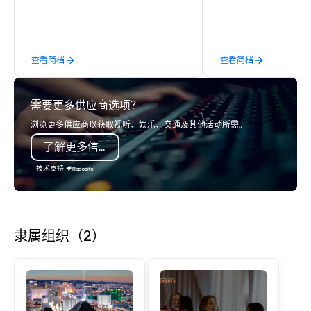
groups are escorted i
class circus acts.
the best tables in the 
most-sought-after res
enjoy a parade of sign
查看简档
查看简档
and craft cocktails at 
with complete VIP serv
experience gives gues
需要更多供应商选项？
opportunity to sit next 
colleagues at each ven
浏览更多供应商以获取视听、娱乐、交通及其他活动所需。
mingle, and easily net
了解更多信息
is led by a professiona
specializing in escort
技术支持
with utmost care, who
each experience with 
engaging information 
Lip Smacking Foodie T
隶属组织（2）
entertaining activity 
dining experience meld
that are sure to add ne
meeting events, from 
team building. All-Inclusive Group
Dining When meeting p