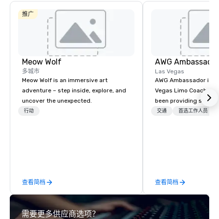
推广
Meow Wolf
AWG Ambassado
多城市
Las Vegas
Meow Wolf is an immersive art
AWG Ambassador is the
adventure – step inside, explore, and
Vegas Limo Coach prov
uncover the unexpected.
been providing service
and leisure travelers 
行动
交通
首选工作人员
over 40 years, speciali
group transportation. A
transportation manag
we are able to provide
logistical knowledge 
accommodate any size
查看简档
查看简档
two people to thousand
comprised of Sedans, 
Sprinters, Limo Coache
需要更多供应商选项？
Coaches. We have a mix