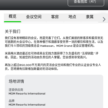
查看图库（47）
概览
会议空间
客房
地点
隶属
更
关于我们
我们没有发明精彩的会议，而是完善了它们。从我们美丽的新客房和套房到无
可挑剔的大会议中心，在各种餐厅和酒廊享受世界一流的餐饮和夜生活，以及
我们令人惊叹的顶级夜总会 Hakkasan，MGM Grand 是会议管理机构。 

米高梅大酒店最近在可持续商业实践方面获得了久负盛名的 “五绿钥匙” 评
级，因此，知道您的活动由负责任的人掌握，您会感到非常高兴。 

再加上超过850,000平方英尺的灵活会议空间和我们专业的认证会议专业人
员，您将拥有拉斯维加斯最好的活动体验。
场地详情
连锁供应商
MGM Resorts International
品牌
MGM Resorts International