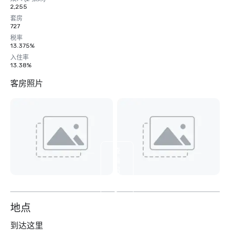
2,255
套房
727
税率
13.375%
入住率
13.38%
客房照片
查
看
另
外
8
个
地点
到达这里