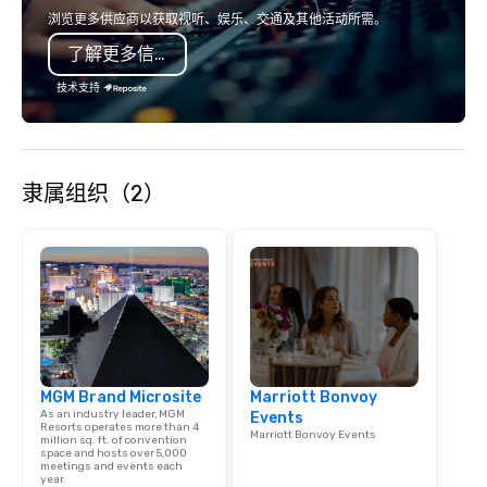
seating and conventio
浏览更多供应商以获取视听、娱乐、交通及其他活动所需。
vehicles. With our vari
了解更多信息
and years of experienc
clients in Las Vegas, 
技术支持
company for all of you
and staffing needs to f
successful program on
time.
隶属组织（2）
MGM Brand Microsite
Marriott Bonvoy
As an industry leader, MGM
Events
Resorts operates more than 4
Marriott Bonvoy Events
million sq. ft. of convention
space and hosts over 5,000
meetings and events each
year.