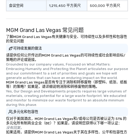
会议空间
1,215,450 平方英尺
500,000 平方英尺
MGM Grand Las Vegas 常见问题
了解MGM Grand Las Vegas有关健康与安全、可持续性以及多样性和包容性
的常见问题
可持续发展的做法
请提供任何公开传达的MGM Grand Las Vegas的可持续性或社会影响目标/
策略的评论或链接。
Grounded by our company values, Focused on What Matters: 
Embracing Humanity and Protecting the Planet articulates our purpose 
and our commitment to a set of priorities and goals we hope will 
generate actions that can have an enduring impact on the world.
MGM Grand Las Vegas是否有专注于消除和转移废物（即塑料、纸张、纸板
等）的策略？如果是，请详细说明消除和转移废物的策略。
Yes, Our Design and Developments projects requires large volumes of 
materials, creating potential for a large waste footprint. We educated 
and monitor to minimize our waste footprint to an absolute minimum 
during this phase.
多元化和包容性
仅对于美国酒店，MGM Grand Las Vegas和/或母公司是否被认证为 51% 的
多元化所有制商业企业（BE）？如果是，请说明您获得以下哪一项认证：
没有回复。
如果适用，请提供MGM Grand Las Vegas关于其在多样性、公平和包容性方