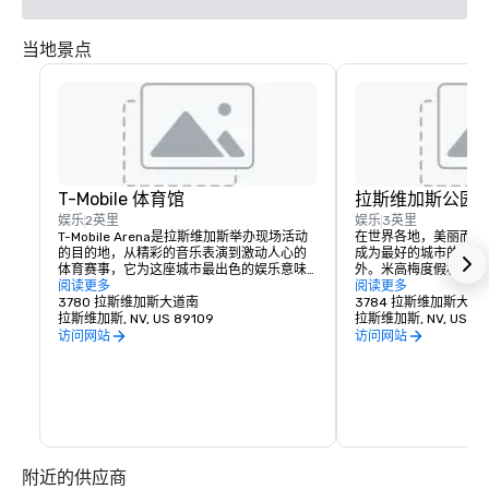
当地景点
T-Mobile 体育馆
拉斯维加斯公园
娱乐
2英里
娱乐
3英里
T-Mobile Arena是拉斯维加斯举办现场活动
在世界各地，美丽而引
的目的地，从精彩的音乐表演到激动人心的
成为最好的城市的标志
体育赛事，它为这座城市最出色的娱乐意味
外。米高梅度假村在著
着什么树立了新的标准。拥有 20,000 个座
阅读更多
旁创建了一个充满活力
阅读更多
位的 T-Mobile 竞技场举办激动人心的世界级
3780 拉斯维加斯大道南
了传统的行人体验。无
3784 拉斯维加斯大道
赛事，从UFC、拳击、曲棍球、篮球和骑牛
拉斯维加斯, NV, US 89109
聚会的地方，还是在史
拉斯维加斯, NV, US 89
到备受瞩目的颁奖晚会和顶级音乐会，每个
点东西，The Park和T-M
访问网站
访问网站
人都能找到适合自己的活动。
每个人提供一些东西。
的必看街区的活力和兴
附近的供应商