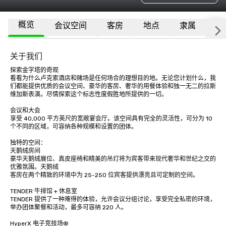
概览
会议空间
客房
地点
隶属
更
关于我们
探索金字塔的奇观

看看为什么卢克索酒店和赌场是任何场合的理想目的地。无论您计划什么，我
们都能提供优质的会议空间、豪华的客房、奢华的用餐体验和独一无二的拉斯
维加斯表演。尽情探索这个标志性度假胜地所提供的一切。

会议和大会

享受 40,000 平方英尺的宽敞宴会厅。该空间具有完全的灵活性，可分为 10 
个不同的区域，可容纳各种规模和设置的团体。 

独特的空间：

天鹅绒房间

豪华天鹅绒展位、真皮座椅和精美的吊灯将为宾客带来现代奢华和世纪之交的
优雅氛围。天鹅绒

客房在两个精致的环境中为 25-250 位宾客提供漂亮且可定制的空间。

TENDER 牛排馆 + 休息室

TENDER 提供了一种难得的体验，允许会议分组讨论，享受完全私密的环境，
举办团体聚餐和活动，最多可容纳 220 人。

HyperX 电子竞技场®
