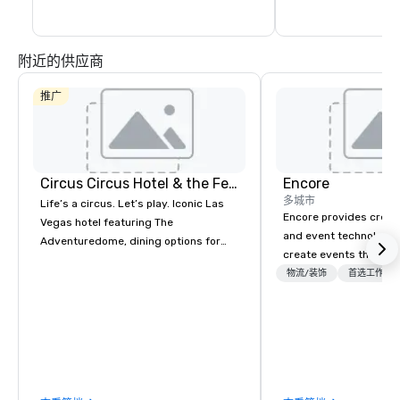
附近的供应商
推广
Circus Circus Hotel & the Festival Grounds
Encore
多城市
Life’s a circus. Let’s play. Iconic Las
Encore provides creati
Vegas hotel featuring The
and event technology 
Adventuredome, dining options for
create events that tr
every appetite from quick eats to the
creates memorable ev
物流/装饰
首选工作人
award winning and legendary THE
that engage and tran
Steak House, lively casino action, Pool
organizations. As the g
and Splash Zone, Midway & free world
event technology and 
class circus acts.
services, Encore’s tea
innovators and experts
results through strat