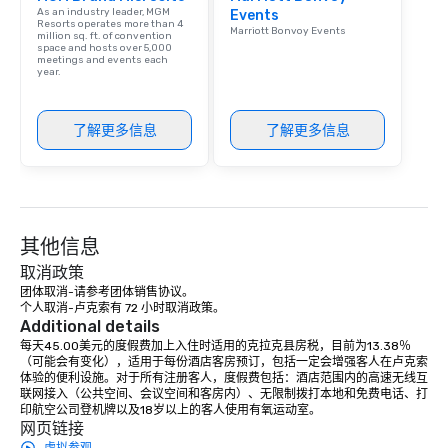
As an industry leader, MGM
Events
Resorts operates more than 4
Marriott Bonvoy Events
million sq. ft. of convention
space and hosts over 5,000
meetings and events each
year.
了解更多信息
了解更多信息
其他信息
取消政策
团体取消-请参考团体销售协议。

个人取消-卢克索有 72 小时取消政策。
Additional details
每天45.00美元的度假费加上入住时适用的克拉克县房税，目前为13.38％
（可能会有变化），适用于每份酒店客房预订，包括一定会增强客人在卢克索
体验的便利设施。对于所有注册客人，度假费包括：酒店范围内的高速无线互
联网接入（公共空间、会议空间和客房内）、无限制拨打本地和免费电话、打
印航空公司登机牌以及18岁以上的客人使用有氧运动室。
网页链接