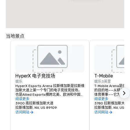
当地景点
HyperX 电子竞技场
T-Mobile
娱乐
娱乐
3英里
HyperX Esports Arena 拉斯维加斯是拉斯维
T-Mobile Aren
加斯大道上第一个专门的电子竞技竞技场，
的目的地——从精彩的
也是Allied Esports横跨北美、欧洲和中国的
体育赛事——它为这座
全球房地产网络的旗舰场地。最先进的竞技
阅读更多
含义树立了新的标准。拥有
阅读更多
场不仅是世界一流的锦标赛目的地和举办锦
3900 南拉斯维加斯大道
的 T-Mobile Are
3780 拉斯维加斯大道
标赛和高风险对决的内容制作设施，而且是
拉斯维加斯, NV, US 89109
事，从UFC、拳击、
拉斯维加斯, NV, US 89
一个有影响力和令人兴奋的环境，可以满足
备受瞩目的颁奖晚会和
访问网站
访问网站
会议和特别活动的所有条件。该场地设有两
都能找到适合自己的东
间酒吧、全套菜单和复古视频游戏休息室。