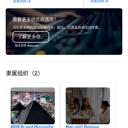
查看简档
查看简档
creative, advanced te
digital, environmental,
digital solutions for hy
需要更多供应商选项？
in-person events of an
浏览更多供应商以获取视听、娱乐、交通及其他活动所需。
了解更多信息
技术支持
隶属组织（2）
MGM Brand Microsite
Marriott Bonvoy