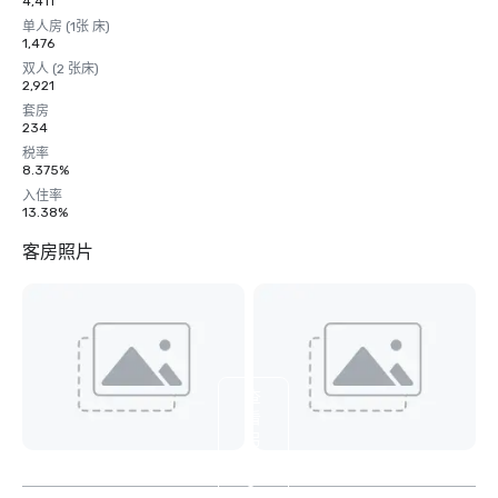
4,411
单人房 (1张 床)
1,476
双人 (2 张床)
2,921
套房
234
税率
8.375%
入住率
13.38%
客房照片
查
看
另
外
5