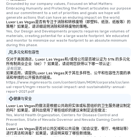
Grounded by our company values, Focused on What Matters: 
Embracing Humanity and Protecting the Planet articulates our purpose 
and our commitment to a set of priorities and goals we hope will 
generate actions that can have an enduring impact on the world.
Luxor Las Vegas是否有专注于消除和转移废物（即塑料、纸张、纸板等）的
策略？如果是，请详细说明消除和转移废物的策略。
Yes, Our Design and Developments projects requires large volumes of 
materials, creating potential for a large waste footprint. We educated 
and monitor to minimize our waste footprint to an absolute minimum 
during this phase.
多元化和包容性
仅对于美国酒店，Luxor Las Vegas和/或母公司是否被认证为 51% 的多元化
所有制商业企业（BE）？如果是，请说明您获得以下哪一项认证：
没有回复。
如果适用，请提供Luxor Las Vegas关于其在多样性、公平和包容性方面的承
诺和举措的公开报告的链接。
https://www.mgmresorts.com/content/dam/MGM/corporate/csr/ann
ual-report/mgm-resorts-social-impact-and-sustainability-annual-
report-2021.pdf
健康与安全
Luxor Las Vegas的做法是根据公共政府实体或私营组织的卫生服务建议制定
的吗？如果是，请列出使用了哪些组织的建议来制定这些做法：
Yes, World Health Organization, Centers for Disease Control and 
Prevention, State of Nevada Governor and Nevada Gaming Control 
Board
Luxor Las Vegas是否对公共区域和公共设施（如会议室、餐厅、电梯站等）
进行清洁和消毒？如果是，请说明采取了哪些新措施。