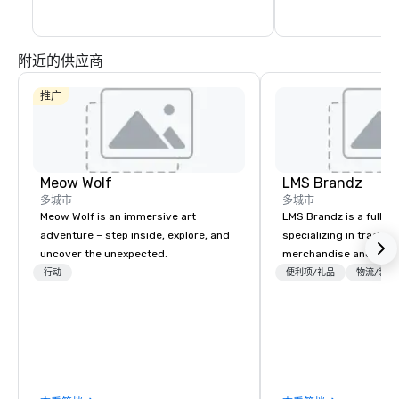
附近的供应商
推广
Meow Wolf
LMS Brandz
多城市
多城市
Meow Wolf is an immersive art
LMS Brandz is a full-s
adventure – step inside, explore, and
specializing in trade 
uncover the unexpected.
merchandise and muc
booth giveaways and 
行动
便利项/礼品
物流/装饰
to executive gifting, d
banners, signage, fulfi
logistics, shipping, al
commerce solutions we 
While there are many 
companies to choose f