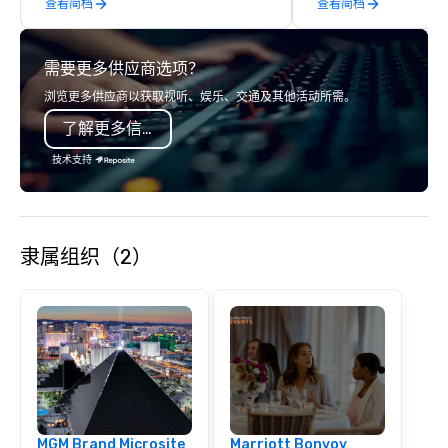
查看简档
查看简档
years of industry exp
commitment to except
service set us apart. W
需要更多供应商选项？
smart, reliable soluti
make the end-user ex
浏览更多供应商以获取视听、娱乐、交通及其他活动所需。
seamless from start to fini
了解更多信息
also a certified WOSB.
技术支持
隶属组织（2）
MGM Brand Microsite
Marriott Bonvoy