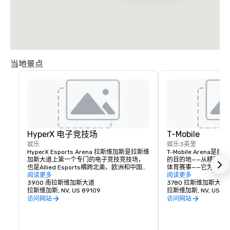
当地景点
HyperX 电子竞技场
T-Mobile
娱乐
娱乐
3英里
HyperX Esports Arena 拉斯维加斯是拉斯维
T-Mobile Aren
加斯大道上第一个专门的电子竞技竞技场，
的目的地——从精彩的
也是Allied Esports横跨北美、欧洲和中国的
体育赛事——它为这座
全球房地产网络的旗舰场地。最先进的竞技
阅读更多
含义树立了新的标准。拥有
阅读更多
场不仅是世界一流的锦标赛目的地和举办锦
3900 南拉斯维加斯大道
的 T-Mobile Are
3780 拉斯维加斯大道
标赛和高风险对决的内容制作设施，而且是
拉斯维加斯, NV, US 89109
事，从UFC、拳击、
拉斯维加斯, NV, US 89
一个有影响力和令人兴奋的环境，可以满足
备受瞩目的颁奖晚会和
访问网站
访问网站
会议和特别活动的所有条件。该场地设有两
都能找到适合自己的东
间酒吧、全套菜单和复古视频游戏休息室。