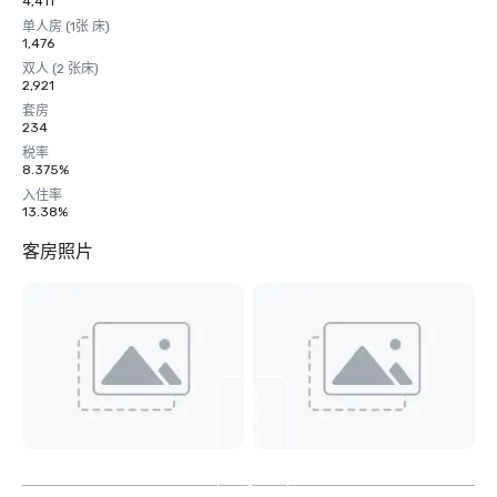
4,411
单人房 (1张 床)
1,476
双人 (2 张床)
2,921
套房
234
税率
8.375%
入住率
13.38%
客房照片
查
看
另
外
5