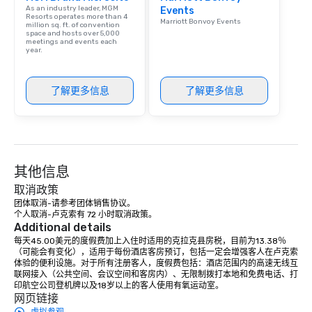
As an industry leader, MGM
Events
Resorts operates more than 4
Marriott Bonvoy Events
million sq. ft. of convention
space and hosts over 5,000
meetings and events each
year.
了解更多信息
了解更多信息
其他信息
取消政策
团体取消-请参考团体销售协议。

个人取消-卢克索有 72 小时取消政策。
Additional details
每天45.00美元的度假费加上入住时适用的克拉克县房税，目前为13.38％
（可能会有变化），适用于每份酒店客房预订，包括一定会增强客人在卢克索
体验的便利设施。对于所有注册客人，度假费包括：酒店范围内的高速无线互
联网接入（公共空间、会议空间和客房内）、无限制拨打本地和免费电话、打
印航空公司登机牌以及18岁以上的客人使用有氧运动室。
网页链接