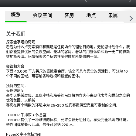
概览
会议空间
客房
地点
隶属
更
关于我们
探索金字塔的奇观

看看为什么卢克索酒店和赌场是任何场合的理想目的地。无论您计划什么，我
们都能提供优质的会议空间、豪华的客房、奢华的用餐体验和独一无二的拉斯
维加斯表演。尽情探索这个标志性度假胜地所提供的一切。

会议和大会

享受 40,000 平方英尺的宽敞宴会厅。该空间具有完全的灵活性，可分为 10 
个不同的区域，可容纳各种规模和设置的团体。 

独特的空间：

天鹅绒房间

豪华天鹅绒展位、真皮座椅和精美的吊灯将为宾客带来现代奢华和世纪之交的
优雅氛围。天鹅绒

客房在两个精致的环境中为 25-250 位宾客提供漂亮且可定制的空间。

TENDER 牛排馆 + 休息室

TENDER 提供了一种难得的体验，允许会议分组讨论，享受完全私密的环境，
举办团体聚餐和活动，最多可容纳 220 人。

HyperX 电子竞技场®
