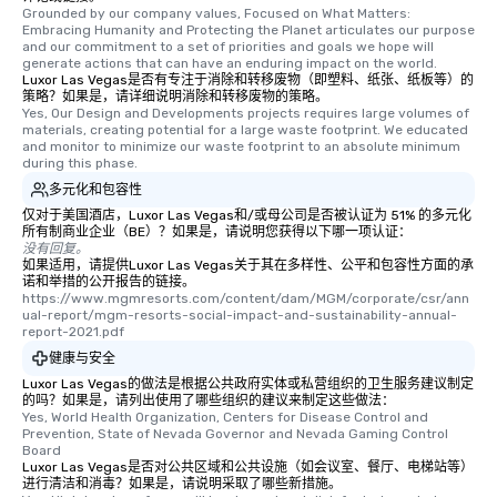
Grounded by our company values, Focused on What Matters: 
Embracing Humanity and Protecting the Planet articulates our purpose 
and our commitment to a set of priorities and goals we hope will 
generate actions that can have an enduring impact on the world.
Luxor Las Vegas是否有专注于消除和转移废物（即塑料、纸张、纸板等）的
策略？如果是，请详细说明消除和转移废物的策略。
Yes, Our Design and Developments projects requires large volumes of 
materials, creating potential for a large waste footprint. We educated 
and monitor to minimize our waste footprint to an absolute minimum 
during this phase.
多元化和包容性
仅对于美国酒店，Luxor Las Vegas和/或母公司是否被认证为 51% 的多元化
所有制商业企业（BE）？如果是，请说明您获得以下哪一项认证：
没有回复。
如果适用，请提供Luxor Las Vegas关于其在多样性、公平和包容性方面的承
诺和举措的公开报告的链接。
https://www.mgmresorts.com/content/dam/MGM/corporate/csr/ann
ual-report/mgm-resorts-social-impact-and-sustainability-annual-
report-2021.pdf
健康与安全
Luxor Las Vegas的做法是根据公共政府实体或私营组织的卫生服务建议制定
的吗？如果是，请列出使用了哪些组织的建议来制定这些做法：
Yes, World Health Organization, Centers for Disease Control and 
Prevention, State of Nevada Governor and Nevada Gaming Control 
Board
Luxor Las Vegas是否对公共区域和公共设施（如会议室、餐厅、电梯站等）
进行清洁和消毒？如果是，请说明采取了哪些新措施。