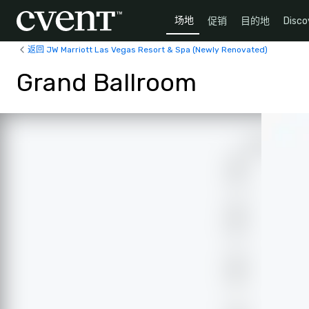
场地
促销
目的地
Disco
返回 JW Marriott Las Vegas Resort & Spa (Newly Renovated)
Grand Ballroom