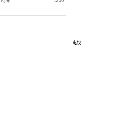
剧院
1,250
电视