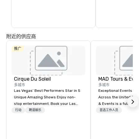
附近的供应商
推广
Cirque Du Soleil
MAD Tours & Eve
多城市
多城市
Las Vegas’ Best Performers Star in 5
Exceptional Events & 
Unique Amazing Shows Enjoy non-
Across the United States! MAD 
stop entertainment. Book your Las
& Events is a full-serv
Vegas show tickets.
Management Company s
行动
聘请娱乐
首选工作人员
corporate events, incen
executive retreats, co
product launches, tea
programs, and luxury 