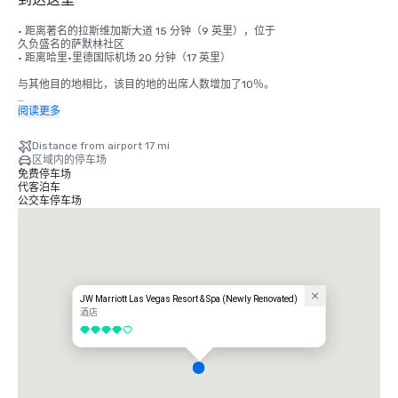
• 距离著名的拉斯维加斯大道 15 分钟（9 英里），位于 

久负盛名的萨默林社区

• 距离哈里·里德国际机场 20 分钟（17 英里）

与其他目的地相比，该目的地的出席人数增加了10％。

哈里·里德国际机场 (LAS) 提供前往 170 多个美国和国际目的地的直飞航班，
阅读更多
将拉斯维加斯与北美、欧洲、亚洲和拉丁美洲的主要市场连接起来。
Distance from airport 17 mi
区域内的停车场
免费停车场
代客泊车
公交车停车场
JW Marriott Las Vegas Resort & Spa (Newly Renovated)
酒店
4/5