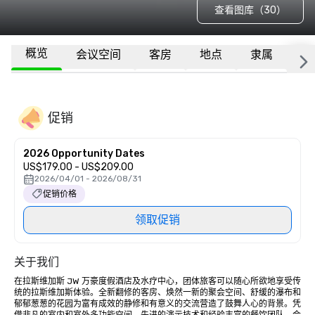
查看图库（30）
概览
会议空间
客房
地点
隶属
更
促销
2026 Opportunity Dates
US$179.00 - US$209.00
2026/04/01 - 2026/08/31
促销价格
领取促销
关于我们
在拉斯维加斯 JW 万豪度假酒店及水疗中心，团体旅客可以随心所欲地享受传
统的拉斯维加斯体验。全新翻修的客房、焕然一新的聚会空间、舒缓的瀑布和
郁郁葱葱的花园为富有成效的静修和有意义的交流营造了鼓舞人心的背景。凭