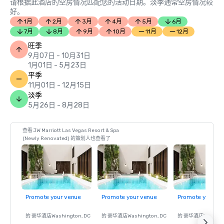
请根据此酒店的空房情况匹配您的活动日期。淡季通常空房情况较
好。
1月
2月
3月
4月
5月
6月
7月
8月
9月
10月
11月
12月
旺季
9月07日 - 10月31日
1月01日 - 5月23日
平季
11月01日 - 12月15日
淡季
5月26日 - 8月28日
查看 JW Marriott Las Vegas Resort & Spa
(Newly Renovated) 的策划人也查看了
Promote your venue
Promote your venue
Promote your ve
的 豪华酒店
Washington
, DC
的 豪华酒店
Washington
, DC
的 豪华酒店
Washin