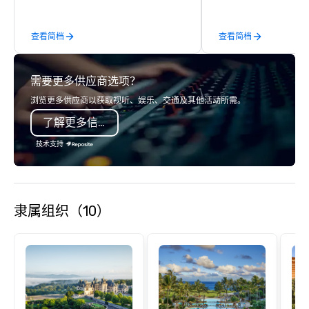
across the U.S. We provide end-to-
end support, includin
查看简档
查看简档
sourcing, accommodat
transportation, VIP ser
programs, entertainm
需要更多供应商选项？
events, exclusive expe
on-site coordination. 
浏览更多供应商以获取视听、娱乐、交通及其他活动所需。
executive gatherings t
了解更多信息
events, we create sea
memorable experiences
技术支持
each client’s goals. Our multilingual
team supports clients 
Spanish, and English, 
language support avai
隶属组织（10）
needed. As a Travelife
we are committed to su
ethical business pract
responsible tourism. With experience
across destinations lik
Miami, Los Angeles, Sa
Las Vegas, Chicago, Na