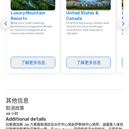
New Orleans, we combin
local expertise, and t
Luxury Mountain
United States &
Lux
ground support to brin
Resorts
Canada
Res
life.
Book your next meeting,
Find the top luxury hotels and
Explo
conference, corporate retreat,
resorts for your meetings,
with 
or incentive program at a
incentives, and executive
and 
luxury mountain resort.
retreats.
amen
了解更多信息
了解更多信息
其他信息
取消政策
48 小时
Additional details
拉斯维加斯 JW 万豪度假酒店及水疗中心地处萨默林中心地带，诚邀客人体验