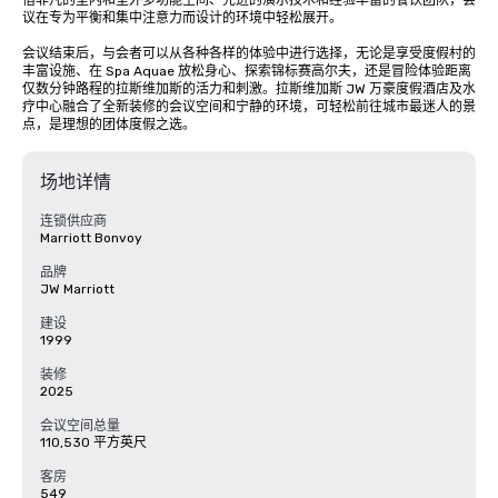
借非凡的室内和室外多功能空间、先进的演示技术和经验丰富的餐饮团队，会
议在专为平衡和集中注意力而设计的环境中轻松展开。

会议结束后，与会者可以从各种各样的体验中进行选择，无论是享受度假村的
丰富设施、在 Spa Aquae 放松身心、探索锦标赛高尔夫，还是冒险体验距离
仅数分钟路程的拉斯维加斯的活力和刺激。拉斯维加斯 JW 万豪度假酒店及水
疗中心融合了全新装修的会议空间和宁静的环境，可轻松前往城市最迷人的景
点，是理想的团体度假之选。
场地详情
连锁供应商
Marriott Bonvoy
品牌
JW Marriott
建设
1999
装修
2025
会议空间总量
110,530 平方英尺
客房
549