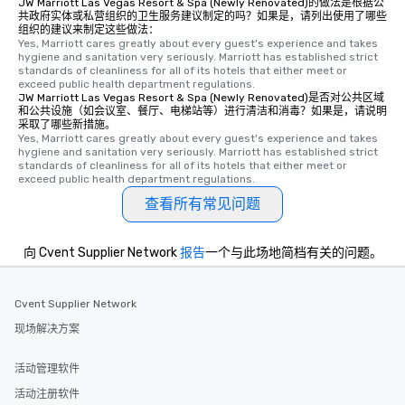
JW Marriott Las Vegas Resort & Spa (Newly Renovated)的做法是根据公
共政府实体或私营组织的卫生服务建议制定的吗？如果是，请列出使用了哪些
组织的建议来制定这些做法：
Yes, Marriott cares greatly about every guest's experience and takes 
hygiene and sanitation very seriously. Marriott has established strict 
standards of cleanliness for all of its hotels that either meet or 
exceed public health department regulations. 
JW Marriott Las Vegas Resort & Spa (Newly Renovated)是否对公共区域
和公共设施（如会议室、餐厅、电梯站等）进行清洁和消毒？如果是，请说明
采取了哪些新措施。
Yes, Marriott cares greatly about every guest's experience and takes 
hygiene and sanitation very seriously. Marriott has established strict 
standards of cleanliness for all of its hotels that either meet or 
exceed public health department regulations. 
查看所有常见问题
向 Cvent Supplier Network
报告
一个与此场地简档有关的问题。
Cvent Supplier Network
现场解决方案
活动管理软件
活动注册软件