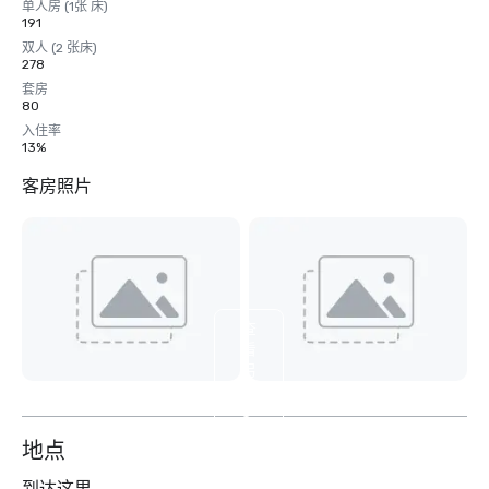
单人房 (1张 床)
191
双人 (2 张床)
278
套房
80
入住率
13%
客房照片
查
看
另
外
3
个
地点
到达这里