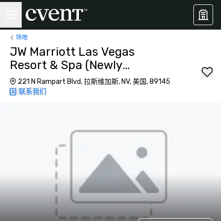
场地
JW Marriott Las Vegas
Resort & Spa (Newly
Renovated)
221 N Rampart Blvd, 拉斯维加斯, NV, 美国, 89145
联系我们