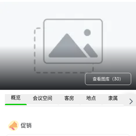
查看图库（30）
概览
会议空间
客房
地点
隶属
更
促销