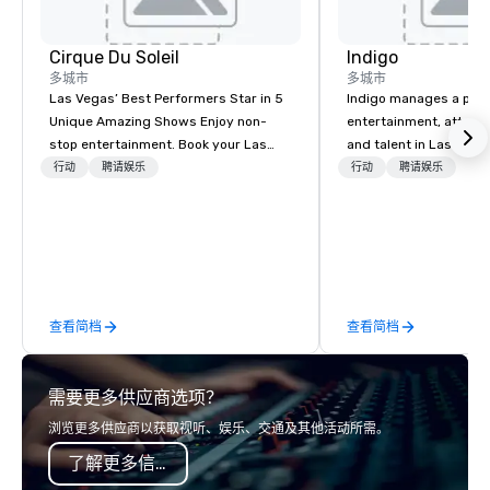
Cirque Du Soleil
Indigo
多城市
多城市
Las Vegas’ Best Performers Star in 5
Indigo manages a portfo
Unique Amazing Shows Enjoy non-
entertainment, attract
stop entertainment. Book your Las
and talent in Las Vega
Vegas show tickets.
and Atlantic City. We sp
行动
聘请娱乐
行动
聘请娱乐
business to business r
sales. Our friendly tea
you and your clients d
exceptional experiences
a third party; we work 
Producers to provide b
查看简档
查看简档
direct line of communi
unparalleled customer
需要更多供应商选项？
浏览更多供应商以获取视听、娱乐、交通及其他活动所需。
了解更多信息