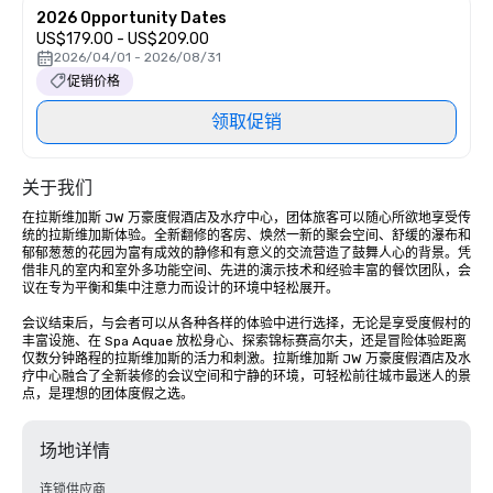
2026 Opportunity Dates
US$179.00 - US$209.00
2026/04/01 - 2026/08/31
促销价格
领取促销
关于我们
在拉斯维加斯 JW 万豪度假酒店及水疗中心，团体旅客可以随心所欲地享受传
统的拉斯维加斯体验。全新翻修的客房、焕然一新的聚会空间、舒缓的瀑布和
郁郁葱葱的花园为富有成效的静修和有意义的交流营造了鼓舞人心的背景。凭
借非凡的室内和室外多功能空间、先进的演示技术和经验丰富的餐饮团队，会
议在专为平衡和集中注意力而设计的环境中轻松展开。

会议结束后，与会者可以从各种各样的体验中进行选择，无论是享受度假村的
丰富设施、在 Spa Aquae 放松身心、探索锦标赛高尔夫，还是冒险体验距离
仅数分钟路程的拉斯维加斯的活力和刺激。拉斯维加斯 JW 万豪度假酒店及水
疗中心融合了全新装修的会议空间和宁静的环境，可轻松前往城市最迷人的景
点，是理想的团体度假之选。
场地详情
连锁供应商