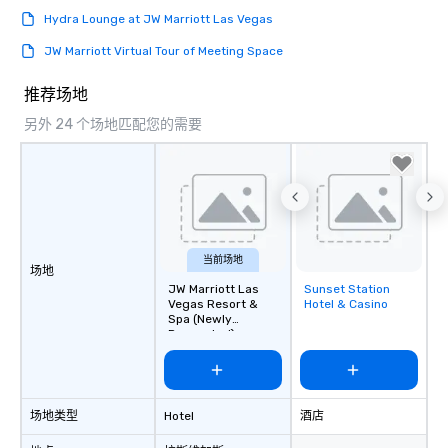
Hydra Lounge at JW Marriott Las Vegas
JW Marriott Virtual Tour of Meeting Space
推荐场地
另外 24 个场地匹配您的需要
当前场地
场地
JW Marriott Las
Sunset Station
Removed from
Vegas Resort &
Hotel & Casino
favorites
Spa (Newly
Renovated)
场地类型
Hotel
酒店