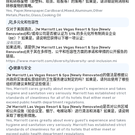
除和转移废物（即塑料、纸张、纸板等）的策略？如果是，请详细说明消除和
转移废物的策略。
Yes, Paper,Newspaper,Cardboard,Mixed,Aluminum,Other 
Metals,Plastic,Glass,Cooking Oil
多元化和包容性
仅对于美国酒店，JW Marriott Las Vegas Resort & Spa (Newly
Renovated)和/或母公司是否被认证为 51% 的多元化所有制商业企业
（BE）？如果是，请说明您获得以下哪一项认证：
没有回复。
如果适用，请提供JW Marriott Las Vegas Resort & Spa (Newly
Renovated)关于其在多样性、公平和包容性方面的承诺和举措的公开报告的
链接。
https://www.marriott.com/diversity/diversity-and-inclusion.mi
健康与安全
JW Marriott Las Vegas Resort & Spa (Newly Renovated)的做法是根据公
共政府实体或私营组织的卫生服务建议制定的吗？如果是，请列出使用了哪些
组织的建议来制定这些做法：
Yes, Marriott cares greatly about every guest's experience and takes 
hygiene and sanitation very seriously. Marriott has established strict 
standards of cleanliness for all of its hotels that either meet or 
exceed public health department regulations. 
JW Marriott Las Vegas Resort & Spa (Newly Renovated)是否对公共区域
和公共设施（如会议室、餐厅、电梯站等）进行清洁和消毒？如果是，请说明
采取了哪些新措施。
Yes, Marriott cares greatly about every guest's experience and takes 
hygiene and sanitation very seriously. Marriott has established strict 
standards of cleanliness for all of its hotels that either meet or 
exceed public health department regulations. 