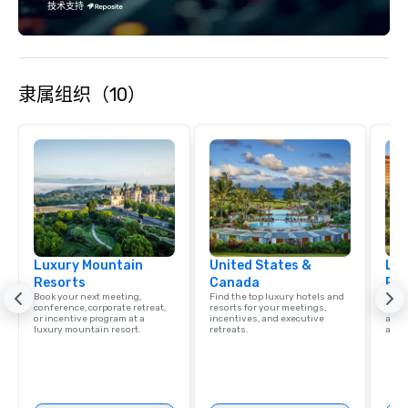
技术支持
隶属组织（10）
Luxury Mountain
United States &
Lux
Resorts
Canada
Res
Book your next meeting,
Find the top luxury hotels and
Explo
conference, corporate retreat,
resorts for your meetings,
with 
or incentive program at a
incentives, and executive
and 
luxury mountain resort.
retreats.
amen