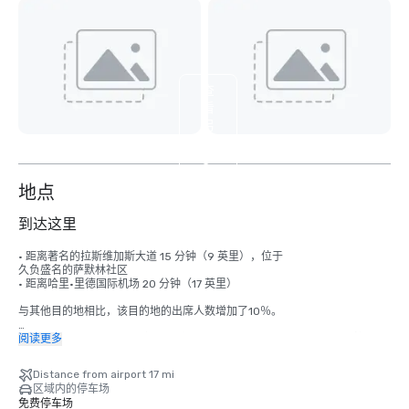
查
看
另
外
3
个
地点
到达这里
• 距离著名的拉斯维加斯大道 15 分钟（9 英里），位于 

久负盛名的萨默林社区

• 距离哈里·里德国际机场 20 分钟（17 英里）

与其他目的地相比，该目的地的出席人数增加了10％。

哈里·里德国际机场 (LAS) 提供前往 170 多个美国和国际目的地的直飞航班，
阅读更多
将拉斯维加斯与北美、欧洲、亚洲和拉丁美洲的主要市场连接起来。
Distance from airport 17 mi
区域内的停车场
免费停车场