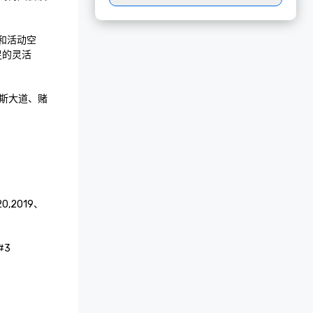
议和活动空
足的灵活
斯大道、赌
20,2019、
#3