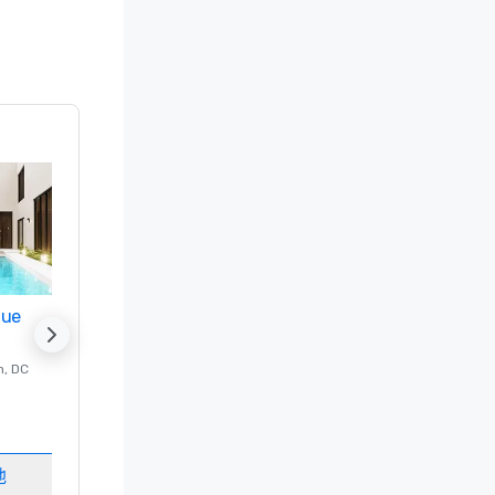
nue
Promote your venue
n
, DC
的 豪华酒店
Washington
, DC
客房
:
237
会议室
:
8
地
选择场地