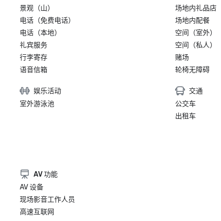
景观（山）
场地内礼品店
电话（免费电话）
场地内配餐
电话（本地）
空间（室外）
礼宾服务
空间（私人）
行李寄存
赌场
语音信箱
轮椅无障碍
娱乐活动
交通
室外游泳池
公交车
出租车
AV 功能
AV 设备
现场影音工作人员
高速互联网