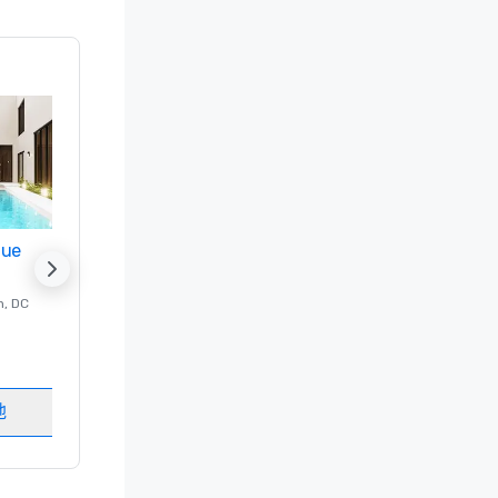
nue
Promote your venue
n
, DC
的 豪华酒店
Washington
, DC
客房
:
237
会议室
:
8
地
选择场地