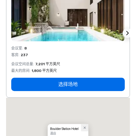
会议室
:
8
会议室
客房
:
237
客房
:
会议空间总量
:
7,201 平方英尺
会议空
最大的房间
:
1,800 平方英尺
最大的
选择场地
Boulder Station Hotel
酒店