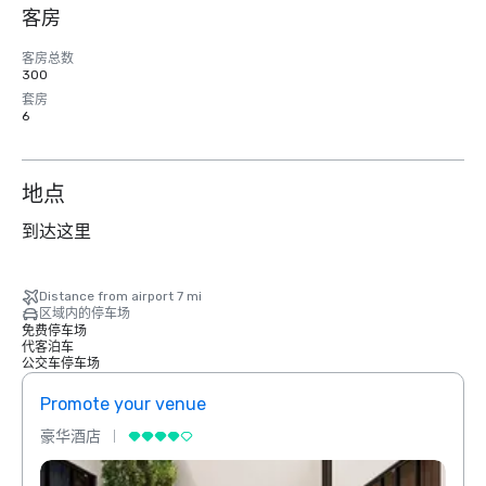
客房
客房总数
300
套房
6
地点
到达这里
Distance from airport 7 mi
区域内的停车场
免费停车场
代客泊车
公交车停车场
Promote your venue
Prom
豪华酒店
豪华