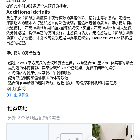
取消政策
提前72小时通知退还个人预订的押金。
Additional details
要在下次拉斯维加斯度假中获得极致的宾客体验，请前往博尔德站。走进去，
探索迷人的硬木人行道和迷人的彩色玻璃，营造出温馨的氛围。博尔德站酒店
交通便利，距离拉斯维加斯哈里·里德机场仅 7 英里，距离拉斯维加斯大道仅
数分钟路程，提供丰富的便利设施，让您保持活力。无论您是在拉斯维加斯赌
场酒店寻求价值、计划公司会议还是举办家庭聚会，Boulder Station都将超
出您的期望。

博尔德站的亮点包括：

-超过 9,200 平方英尺的会议和宴会空间，非常适合 10 至 300 位宾客的聚会

-最先进的体育博彩、宾果游戏和 28 个游戏桌，提供不间断的娱乐

-3 间酒店内餐厅供应早餐、午餐和晚餐

-配有舒适躺椅和温馨氛围的休闲泳池

-适合所有年龄段的趣味活动，包括电影、网络探索街机和儿童任务
网页链接
虚拟参观
推荐场地
另外 2 个场地匹配您的需要