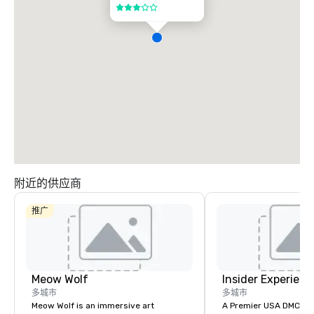
3/5
附近的供应商
推广
Meow Wolf
Insider Experienc
多城市
多城市
Meow Wolf is an immersive art
A Premier USA DMC Partner At 