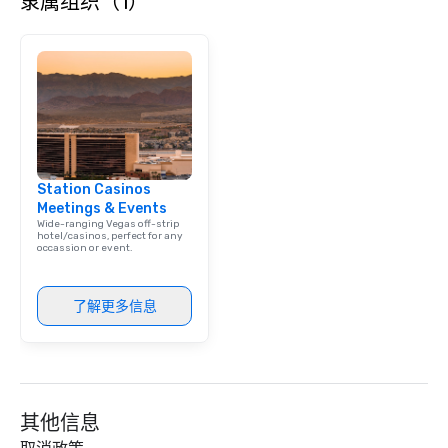
隶属组织（1）
contact us today!
Station Casinos
Meetings & Events
Wide-ranging Vegas off-strip
hotel/casinos, perfect for any
occassion or event.
了解更多信息
其他信息