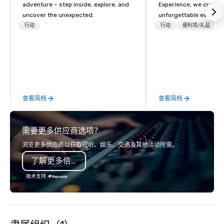
adventure – step inside, explore, and
Experience, we create
uncover the unexpected.
unforgettable events w
access to premium ve
行动
行动
便利项/礼品
class entertainment, a
experiences. With over
expertise, we handle e
behind the scenes, en
flawless, five-star exp
Planners value our qu
查看简档
查看简档
times, all-inclusive b
turnarounds, strong i
relationships, and ope
需要更多供应商选项？
precision. We operate 
in key destinations su
浏览更多供应商以获取视听、娱乐、交通及其他活动所需。
Los Angeles, San Fran
了解更多信息
Diego, Orange County,
York, Chicago and Miam
技术支持
offices enable us to eff
both U.S. and internati
across multiple time zones. Let
something extraordin