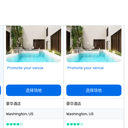
time? Activities
visual and auditory masterpiece.
from 30 minutes
Let us illuminate your moments,
ing for something
amplify your sounds, and capture
omize events to
your memories in the most
captivating way possible.
/budget.
Experience the difference with
Luxe Productions and elevate
your event to new heights of
luxury and sophistication.
Promote your venue
Promote your venue
选择场地
选择场地
豪华酒店
豪华酒店
Washington
, US
Washington
, US