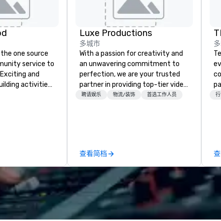
od
Luxe Productions
T
多城市
多
 the one source
With a passion for creativity and
Te
munity service to
an unwavering commitment to
ev
 Exciting and
perfection, we are your trusted
co
lding activities
partner in providing top-tier video,
pa
what we offer. Let
audio, and lighting solutions for
design. Co
聘请娱乐
物流/装饰
首选工作人员
行
est
any occasion or environment.
results
y to support,
Whether you're planning a
co
ion logistics
dazzling wedding, a corporate
en
irit of community
gala, a live concert, or any other
vi
group. From your
memorable event, our team of
查看简档
查
hrough the day of
skilled professionals brings
ct 4 Good
innovation and expertise to every
Where are
project. With state-of-the-art
nd abroad, our
technology, a keen eye for design,
 you covered. Got
and a dedication to customer
? Our events put
satisfaction, Luxe Productions
c values into
ensures that your event will be a