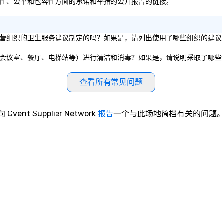
age关于其在多样性、公平和包容性方面的承诺和举措的公开报告的链接。
是根据公共政府实体或私营组织的卫生服务建议制定的吗？如果是，请列出使用了哪些组织
公共区域和公共设施（如会议室、餐厅、电梯站等）进行清洁和消毒？如果是，请说明采取了
查看所有常见问题
向 Cvent Supplier Network
报告
一个与此场地简档有关的问题