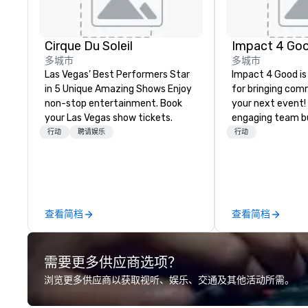
Cirque Du Soleil
Impact 4 Go
多城市
多城市
Las Vegas’ Best Performers Star
Impact 4 Good is
in 5 Unique Amazing Shows Enjoy
for bringing com
non-stop entertainment. Book
your next event!
your Las Vegas show tickets.
engaging team bui
are just part of 
行动
聘请娱乐
行动
us identify the b
cause/beneficiar
manage the donat
and bring the sp
service to your 
查看简档
查看简档
initial request t
your event, Impa
handles all the details. 
需要更多供应商选项？
we? Nationwide a
local team’s got
浏览更多供应商以获取视听、娱乐、交通及其他活动所需。
a cause you love
your philanthropi