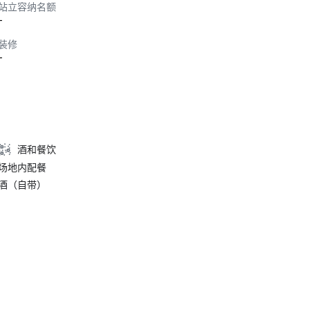
站立容纳名额
-
装修
-
酒和餐饮
场地内配餐
酒（自带）