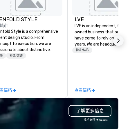
ENFOLD STYLE
LVE
城市
LVE is an independent, family
nfold Style is a comprehensive
owned business that our clie
ent design studio. From
have come to rely on for ove
ncept to execution, we are
years. We are headquartered 
ssionate about distinctive
Las Vegas and have satellite
物流/装饰
llaboating for the best
动
物流/装饰
offices in Nashville, Denver, Da
. We create original
and Orlando that offer
ncepts and dramatic
comprehensive tradeshow a
vironments specific to your
exposition services in every 
sion.
North American market. With 
capabilities in general
看简档
查看简档
contracting, custom exhibit
building, graphic design, detail
and logistics. We are able to
了解更多信息
troubleshoot any problem us
our extensive knowledge and
技术支持
experience to help you find a
implement the right solutions