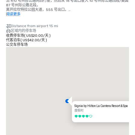
沿 410 号州际公路向西行驶，然后从 16 号出口驶入 10 号州际公路西段/美国 
87 号州际公路北段。

离开拉坎特拉公园大道，555 号出口。

左转驶入拉坎特拉公园大道。

阅读更多
La Cantera 入口位于向前 0.75 英里处的右边。

Distance from airport 15 mi
来自东方：

区域内的停车场
收费停车场
(
US$20.00
/
天
)
沿 10 号州际公路西段穿过圣安东尼奥到拉坎特拉公园大道，然后左转。

代客泊车
(
US$42.00
/
天
)
度假村入口位于向前 0.75 英里处的右侧。

公交车停车场
从北方出发：

沿 35 号州际公路南段行驶 1604 号州际公路西段。

继续沿 1604 向西行驶至拉坎特拉公园大道出口。

右转驶入拉坎特拉公园大道。

度假村入口位于向前 0.75 英里处的左侧。

来自西方：

沿 10 号州际公路东段行驶至拉坎特拉公园大道，然后右转。

度假村入口位于向前 0.75 英里处的右侧。

来自南方：

Signia by Hilton La Cantera Resort & Spa
度假村
沿 37 号州际公路北段行至 10 号州际公路西段。

4/5
继续沿 10 号州际公路向西行驶至拉坎特拉公园大道，然后左转。

度假村入口位于向前 0.75 英里处的右侧。