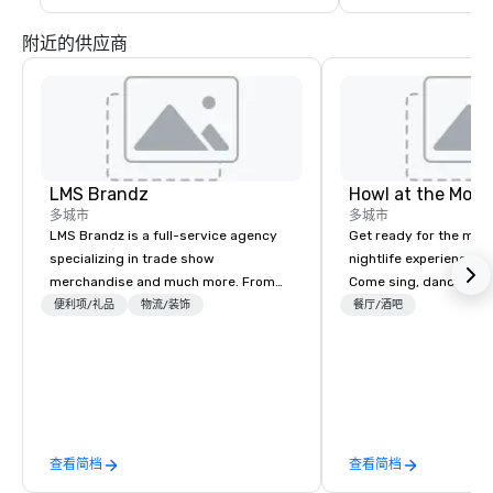
附近的供应商
LMS Brandz
Howl at the Moon
多城市
多城市
LMS Brandz is a full-service agency
Get ready for the mos
specializing in trade show
nightlife experience in
merchandise and much more. From
Come sing, dance and 
booth giveaways and branded apparel
most versatile and ta
便利项/礼品
物流/装饰
餐厅/酒吧
to executive gifting, displays,
musicians perform you
banners, signage, fulfillment,
songs from 80’s rock,
logistics, shipping, along with e-
today’s dance hits on 
commerce solutions we handle it all.
and more in a high-en
While there are many promotional
Whether you are celebr
companies to choose from, our 20+
occasion (birthday par
查看简档
查看简档
years of industry experience and
party, bachelor party,
commitment to exceptional customer
corporate event) or wa