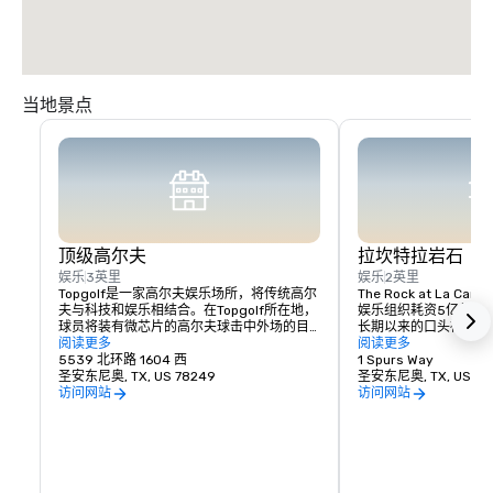
当地景点
顶级高尔夫
拉坎特拉岩石
娱乐
3英里
娱乐
2英里
Topgolf是一家高尔夫娱乐场所，将传统高尔
The Rock at La C
夫与科技和娱乐相结合。在Topgolf所在地，
娱乐组织耗资5亿美元
球员将装有微芯片的高尔夫球击中外场的目
长期以来的口头禅的启
标，根据精度和距离得分。目标配备了传感
阅读更多
击” 致敬。重整旗鼓
阅读更多
器，可以跟踪每个球的精度和距离，并且玩
5539 北环路 1604 西
对成功的定义提供了信
1 Spurs Way
家的分数会在击球区的屏幕上实时更新。
圣安东尼奥, TX, US 78249
计，而是对每日渐进改
圣安东尼奥, TX, US 78
Topgolf设施还提供食物和饮料、音乐和其他
访问网站
访问网站
娱乐选择，以创造有趣的社交体验。