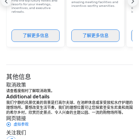
Find the top luxury hotels and
Disco
amazing meeting facilities and
resorts for your meetings,
hotel
incentive-worthy amenities.
incentives, and executive
meeti
retreats.
ince
了解更多信息
了解更多信息
其他信息
取消政策
请查看度假村了解取消政策。
Additional details
我们宁静的风景优美的背景是打高尔夫球、在池畔休息或享受放松水疗护理的
理想场所。要想改变生活节奏，我们的理想位置可让您探索圣安东尼奥和周围
的希尔乡村，欣赏历史景点、令人兴奋的主题公园、一流的购物场所等。
网页链接
虚拟参观
关注我们