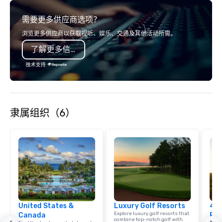
service set us apart. We deliver
out, Howl at the Moon i
需要更多供应商选项？
smart, reliable solutions designed to
spot for you. Check ou
make the end-user experience
Howl at the Moon locat
浏览更多供应商以获取视听、娱乐、交通及其他活动所需。
seamless from start to finish. We are
upcoming events and s
了解更多信息
also a certified WOSB.
技术支持
隶属组织（6）
United States &
Luxury Golf Resorts
4 S
Explore luxury golf resorts that
Canada
Res
combine top-notch golf with