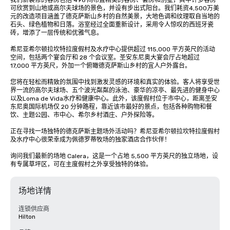
我们新装修的客房包括 496 间布置精美的客房、套房和别墅，其中许多客房
可欣赏到山地或高尔夫球场的景色，并设有步出式阳台。我们耗资4,500万美
元的改造项目涵盖了德克萨斯山乡村的自然美景，大地色调和纹理取自当地的
石头、绿色植物和日落。浴室经过全面重新设计，采用令人惊叹的西班牙瓷
砖，增添了一层传统和优雅气息。

希尼亚希尔顿拉坎特拉度假村及水疗中心提供超过 115,000 平方英尺的活动
空间，包括两个宴会厅和 28 个会议室。圣安东尼奥大宴会厅占地超过 
17,000 平方英尺，外加一个俯瞰德克萨斯山乡村的宜人户外露台。

您将在轻松而精致的氛围中找到激发灵感的环境和真实的体验。客人将享受世
界一流的高尔夫球场、五个波光粼粼的泳池、豪华的凉亭、最先进的健身中心
以及Loma de Vida水疗和健康中心。此外，该度假村位于市中心，距离圣安
东尼奥国际机场仅 20 分钟路程，靠近该市最好的景点，包括各种购物和餐
饮、主题公园、市中心、希尔乡村酒庄、户外探险等。

正在寻找一场独特的德克萨斯主题场外活动吗？希尼亚希尔顿拉坎特拉度假村
及水疗中心很荣幸成为佩德罗蒂牧场的独家酒店合作伙伴！

询问我们最新的场地 Calera，这是一个占地 5,500 平方英尺的独立场地，设
有专属草坪区，可在主度假村之外享受独特的体验。
场地详情
连锁供应商
Hilton