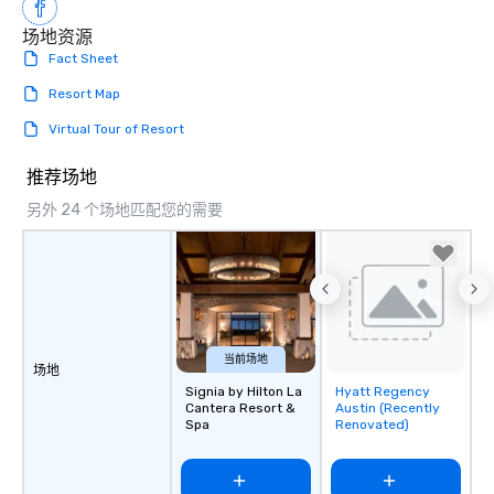
场地资源
Fact Sheet
Resort Map
Virtual Tour of Resort
推荐场地
另外 24 个场地匹配您的需要
当前场地
场地
Signia by Hilton La
Hyatt Regency
Removed from
Cantera Resort &
Austin (Recently
favorites
Spa
Renovated)