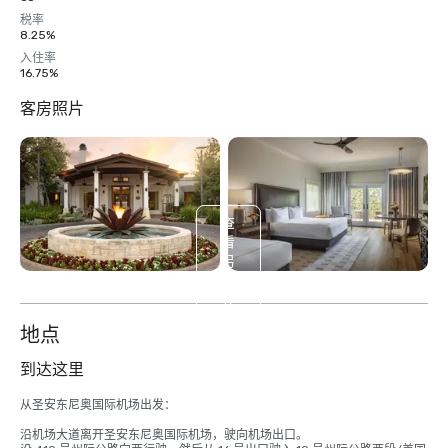
税率
8.25%
入住率
16.75%
客房照片
查
看
另
外
19
个
地点
到达这里
从圣安东尼奥国际机场出发：

沿机场大道离开圣安东尼奥国际机场，驶向机场出口。
