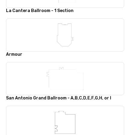
La Cantera Ballroom - 1 Section
Armour
San Antonio Grand Ballroom - A,B,C,D,E,F,G,H, or I