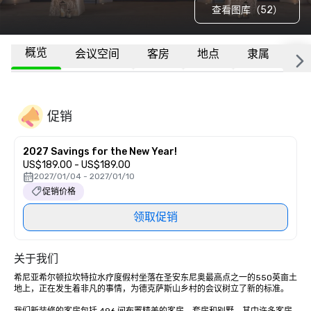
查看图库（52）
概览
会议空间
客房
地点
隶属
更
促销
2027 Savings for the New Year!
US$189.00 - US$189.00
2027/01/04 - 2027/01/10
促销价格
领取促销
关于我们
希尼亚希尔顿拉坎特拉水疗度假村坐落在圣安东尼奥最高点之一的550英亩土
地上，正在发生着非凡的事情，为德克萨斯山乡村的会议树立了新的标准。 
