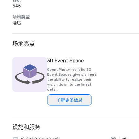
客房
545
场地类型
酒店
场地亮点
3D Event Space
Cvent Photo-realistic 3D
Event Spaces give planners
the ability to realize their
vision down to the finest
detail.
了解更多信息
设施和服务