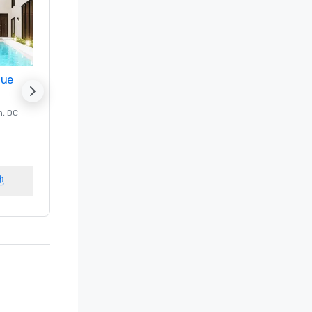
nue
Promote your venue
n
, DC
的 豪华酒店
Washington
, DC
客房
:
237
会议室
:
8
地
选择场地