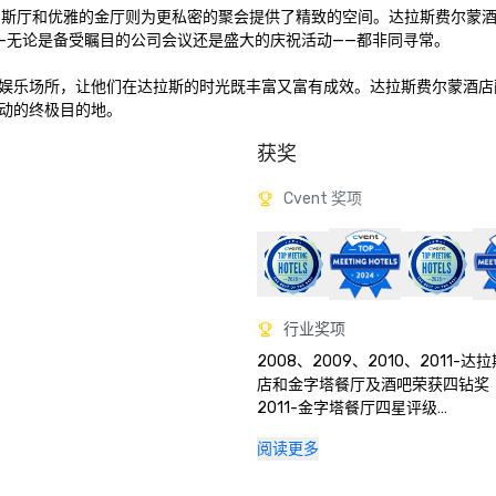
威尼斯厅和优雅的金厅则为更私密的聚会提供了精致的空间。达拉斯费尔蒙酒店拥
无论是备受瞩目的公司会议还是盛大的庆祝活动——都非同寻常。

娱乐场所，让他们在达拉斯的时光既丰富又富有成效。达拉斯费尔蒙酒店
动的终极目的地。
获奖
Cvent 奖项
行业奖项
2008、2009、2010、2011-
店和金字塔餐厅及酒吧荣获四钻奖

2011-金字塔餐厅四星评级

2009 年-北德克萨斯酒店协会颁
阅读更多
酒店

2009 年、2010 年和 2011 年-SM