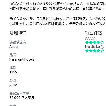
丽晶宴会厅可容纳多达 2,000 位宾客举办豪华宴会，而精致的
间设备齐全的会议室，每间都散发着永恒的风格，确保每场活动——
除了会议室之外，与会者还可以探索世界一流的餐饮、文化地标和
伦比的宏伟、灵活性和无可挑剔的服务，是举办难忘会议和难忘活
场地详情
行业评级
AAA
连锁供应商
Accor
Northstar
品牌
Fairmont Hotels
建设
1969
装修
2015
会议空间总量
72,000 平方英尺