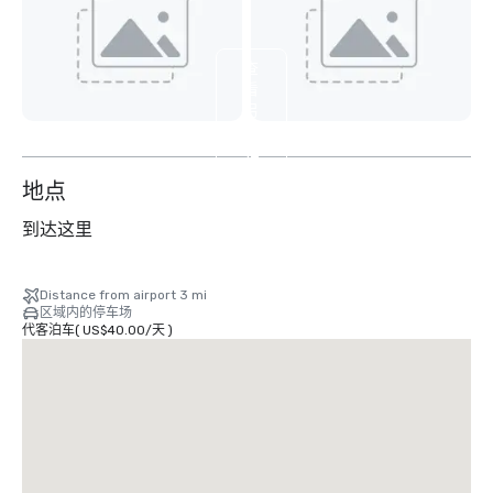
查
看
另
外
12
个
地点
到达这里
Distance from airport 3 mi
区域内的停车场
代客泊车
(
US$40.00
/
天
)