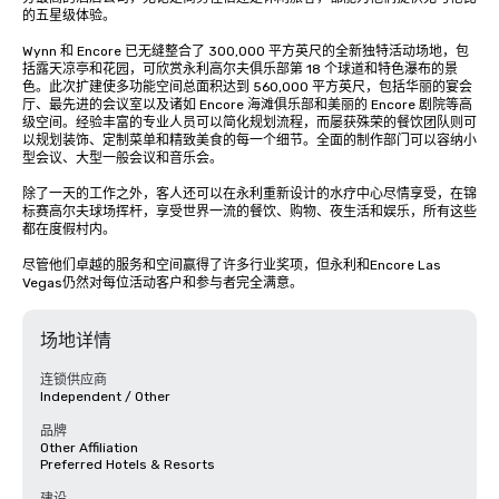
的五星级体验。 

Wynn 和 Encore 已无缝整合了 300,000 平方英尺的全新独特活动场地，包
括露天凉亭和花园，可欣赏永利高尔夫俱乐部第 18 个球道和特色瀑布的景
色。此次扩建使多功能空间总面积达到 560,000 平方英尺，包括华丽的宴会
厅、最先进的会议室以及诸如 Encore 海滩俱乐部和美丽的 Encore 剧院等高
级空间。经验丰富的专业人员可以简化规划流程，而屡获殊荣的餐饮团队则可
以规划装饰、定制菜单和精致美食的每一个细节。全面的制作部门可以容纳小
型会议、大型一般会议和音乐会。 

除了一天的工作之外，客人还可以在永利重新设计的水疗中心尽情享受，在锦
标赛高尔夫球场挥杆，享受世界一流的餐饮、购物、夜生活和娱乐，所有这些
都在度假村内。 

尽管他们卓越的服务和空间赢得了许多行业奖项，但永利和Encore Las 
Vegas仍然对每位活动客户和参与者完全满意。
场地详情
连锁供应商
Independent / Other
品牌
Other Affiliation
Preferred Hotels & Resorts