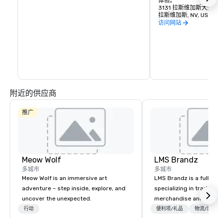
体验。
3131 拉斯维加斯大道
拉斯维加斯, NV, US 89
访问网站
附近的供应商
推广
Meow Wolf
LMS Brandz
多城市
多城市
Meow Wolf is an immersive art
LMS Brandz is a full-s
adventure – step inside, explore, and
specializing in trade 
uncover the unexpected.
merchandise and muc
booth giveaways and 
行动
便利项/礼品
物流/装饰