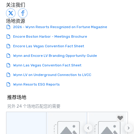
关注我们
场地资源
2026 - Wynn Resorts Recognized on Fortune Magazine
Encore Boston Harbor - Meetings Brochure
Encore Las Vegas Convention Fact Sheet
Wynn and Encore LV Branding Opportunity Guide
Wynn Las Vegas Convention Fact Sheet
Wynn LV on Underground Connection to LVCC
Wynn Resorts ESG Reports
推荐场地
另外 24 个场地匹配您的需要