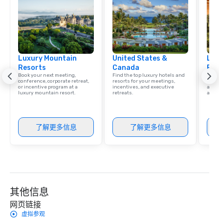
Luxury Mountain
United States &
Lux
Resorts
Canada
Res
Book your next meeting,
Find the top luxury hotels and
Explo
conference, corporate retreat,
resorts for your meetings,
with 
or incentive program at a
incentives, and executive
and 
luxury mountain resort.
retreats.
amen
了解更多信息
了解更多信息
其他信息
网页链接
虚拟参观