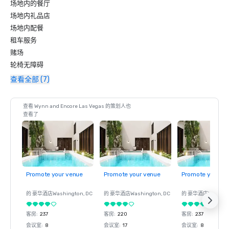
场地内的餐厅
场地内礼品店
场地内配餐
租车服务
赌场
轮椅无障碍
查看全部 (7)
查看 Wynn and Encore Las Vegas 的策划人也
查看了
Promote your venue
Promote your venue
Promote your ve
的 豪华酒店
Washington
, DC
的 豪华酒店
Washington
, DC
的 豪华酒店
Washin
客房
:
237
客房
:
220
客房
:
237
会议室
:
8
会议室
:
17
会议室
:
8