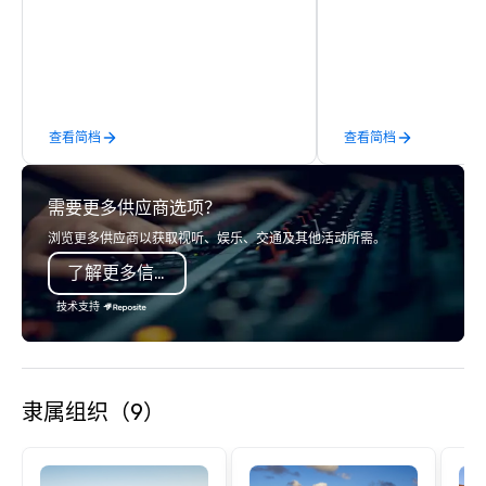
to executive gifting, d
banners, signage, fulfi
logistics, shipping, al
commerce solutions we 
While there are many 
companies to choose f
查看简档
查看简档
years of industry exp
commitment to except
service set us apart. W
需要更多供应商选项？
smart, reliable soluti
make the end-user ex
浏览更多供应商以获取视听、娱乐、交通及其他活动所需。
seamless from start to fini
了解更多信息
also a certified WOSB.
技术支持
隶属组织（9）