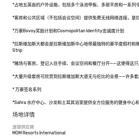
*占地五英亩的户外设施，包括多个泳池甲板、多层平房和一系列
*客房和公共区域（不包括会议空间）提供免费无线网络连接，是拉
*万豪Bovoy奖励计划和Cosmopolitan Identity忠诚度计划

*拉斯维加斯大都会是拉斯维加斯中心地带最独特的豪华度假村和赌
Strip

*赌场与客房、登记入住手续、会议空间和餐厅分开——这使得这只
*大量升级套房可欣赏到拉斯维加斯大道无与伦比的全景——许多套
* 万豪签名系列

*Sahra 水疗中心、沙龙和土耳其浴室提供全方位服务的健身中
场地详情
连锁供应商
MGM Resorts International