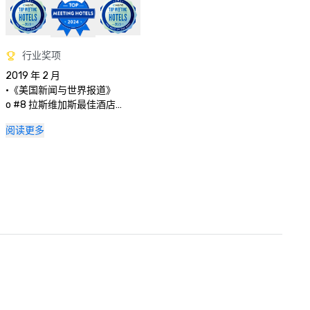
行业奖项
2019 年 2 月

•《美国新闻与世界报道》

o #8 拉斯维加斯最佳酒店

o #6 最佳拉斯维加斯度假村

阅读更多
o #8 内华达州最佳酒店

o #6 内华达州最佳度假村 

o #139 美国最佳酒店

o #54 美国最佳度假村

o #2 Autograph 精选酒店

o #41 万豪国际酒店

o #6 拉斯维加斯大道 

•《福布斯旅游指南》明星奖

o 度假村-推荐

o 水疗中心 4 星级

• AAA 四钻度假村

•《赌场玩家》杂志颁发的 2019 年最佳餐饮和夜生活奖 (BODN)
