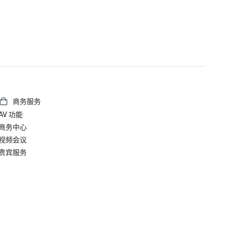
o 最佳整体餐饮

o 最佳餐厅种类

o 最佳意大利餐厅，Scarpetta

o 最佳自助餐，Wicked Spoon

o 最佳甜点，牛奶棒

o 最佳户外用餐，Estiatorio Milos

o 品尝鸡尾酒的最佳去处，The Chandelier

• 2019 年智能会议智能之星奖 — 最佳激励酒店类别

商务服务
AV 功能
• CVENT 美国前 100 家会议酒店

o 排名：100 分中的 18

商务中心
视频会议
• 2019 年《康德纳斯特旅行者》读者选择奖

贵宾服务
o 获胜者 — 拉斯维加斯酒店类别

第 4 名，最佳拉斯维加斯酒店