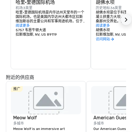
哈里·里德国际机场
胡佛水坝
机场
3英里
历史地标
36英里
哈里·里德国际机场是内华达州天堂市的一个
胡佛水坝是位于科罗拉
国际机场，也是美国内华达州大都市区拉斯
凝土拱重力大坝，位于
维加斯谷的主要公共和军事用途机场，位于
桑那州交界处。它建于19
拉斯维加斯市中心以南约5英里处。
阅读更多
条期间，由富兰克林·罗
阅读更多
5757 韦恩牛顿大道
月30日投入使用。
胡佛水坝
拉斯维加斯, NV, US 89119
拉斯维加斯, NV, US 89
访问网站
附近的供应商
推广
Meow Wolf
American Guest
多城市
多城市
Meow Wolf is an immersive art
Our American Guest fa