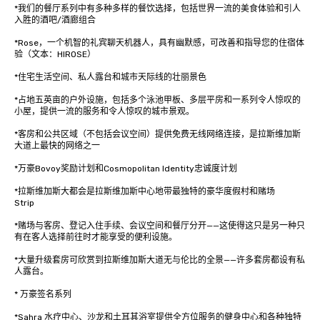
*我们的餐厅系列中有多种多样的餐饮选择，包括世界一流的美食体验和引人
入胜的酒吧/酒廊组合

*Rose，一个机智的礼宾聊天机器人，具有幽默感，可改善和指导您的住宿体
验（文本：HIROSE）

*住宅生活空间、私人露台和城市天际线的壮丽景色

*占地五英亩的户外设施，包括多个泳池甲板、多层平房和一系列令人惊叹的
小屋，提供一流的服务和令人惊叹的城市景观。

*客房和公共区域（不包括会议空间）提供免费无线网络连接，是拉斯维加斯
大道上最快的网络之一

*万豪Bovoy奖励计划和Cosmopolitan Identity忠诚度计划

*拉斯维加斯大都会是拉斯维加斯中心地带最独特的豪华度假村和赌场

Strip

*赌场与客房、登记入住手续、会议空间和餐厅分开——这使得这只是另一种只
有在客人选择前往时才能享受的便利设施。

*大量升级套房可欣赏到拉斯维加斯大道无与伦比的全景——许多套房都设有私
人露台。

* 万豪签名系列

*Sahra 水疗中心、沙龙和土耳其浴室提供全方位服务的健身中心和各种独特