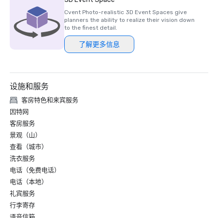
o #6 拉斯维加斯大道 

Cvent Photo-realistic 3D Event Spaces give
•《福布斯旅游指南》明星奖

planners the ability to realize their vision down
o 度假村-推荐

to the finest detail.
o 水疗中心 4 星级

了解更多信息
• AAA 四钻度假村

•《赌场玩家》杂志颁发的 2019 年最佳餐饮和夜生活奖 
(BODN)

设施和服务
o 最佳整体餐饮

o 最佳餐厅种类

客房特色和来宾服务
o 最佳意大利餐厅，Scarpetta

因特网
o 最佳自助餐，Wicked Spoon

客房服务
o 最佳甜点，牛奶棒

景观（山）
o 最佳户外用餐，Estiatorio Milos

查看（城市）
o 品尝鸡尾酒的最佳去处，The Chandelier

洗衣服务
• 2019 年智能会议智能之星奖 — 最佳激励酒店类别

电话（免费电话）
电话（本地）
• CVENT 美国前 100 家会议酒店

礼宾服务
o 排名：100 分中的 18

行李寄存
语音信箱