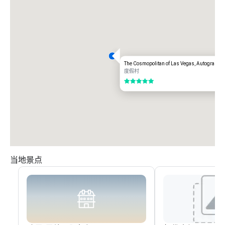
The Cosmopolitan of Las Vegas, Autograph C
度假村
5/5
当地景点