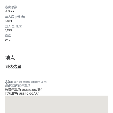
客房总数
3,033
单人房 (1张 床)
1,614
双人 (2 张床)
1,199
套房
242
地点
到达这里
Distance from airport 3 mi
区域内的停车场
收费停车场
(
US$20.00
/
天
)
代客泊车
(
US$40.00
/
天
)