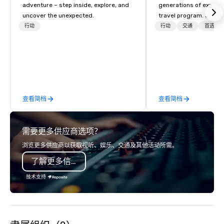
adventure – step inside, explore, and
generations of experie
uncover the unexpected.
travel program. Since 
mission has been to c
行动
行动
交通
首选工
imagination of your c
with tailored incentive
meetings, and VIP trav
throughout the USA a
initial contact, throug
sourcing, contracting,
查看简档
查看简档
management, we treat 
if we were the client. 
network of global supp
需要更多供应商选项？
bring your vision to lif
passion, an internatio
浏览更多供应商以获取视听、娱乐、交通及其他活动所需。
American hospitality, 
了解更多信息
promise: your busines
技术支持