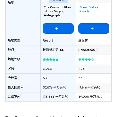
场地
The Cosmopolitan
Green Valley
Removed from
of Las Vegas,
Ranch
favorites
Autograph
Collection
场地类型
Resort
度假村
地点
拉斯维加斯
, US
Henderson
, US
场地评级
客房
3,033
493
会议室
53
36
最大的房间
37,076 平方英尺
17,146 平方英尺
会议空间
175,365 平方英尺
69,000 平方英尺