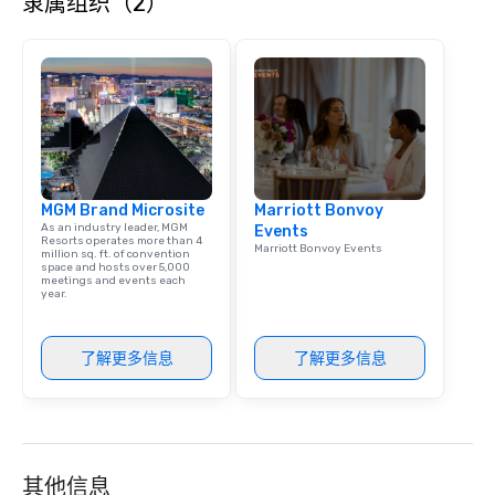
隶属组织（2）
MGM Brand Microsite
Marriott Bonvoy
As an industry leader, MGM
Events
Resorts operates more than 4
Marriott Bonvoy Events
million sq. ft. of convention
space and hosts over 5,000
meetings and events each
year.
了解更多信息
了解更多信息
其他信息