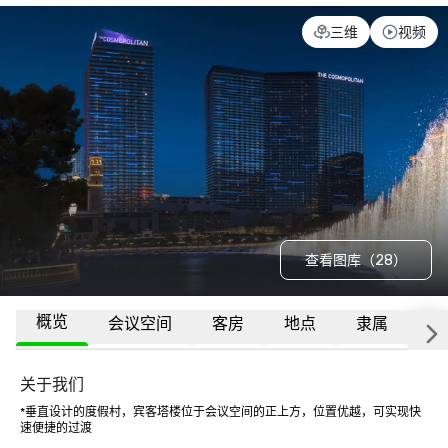
三维
视频
查看图库（28）
概览
会议空间
客房
地点
隶属
更
关于我们
*垂直设计的度假村，宾客塔楼位于会议空间的正上方，位置优越，可实现快
速便捷的过渡
