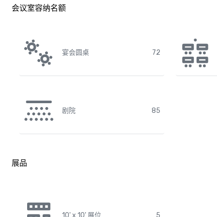
会议室容纳名额
宴会圆桌
72
剧院
85
展品
10' x 10' 展位
5