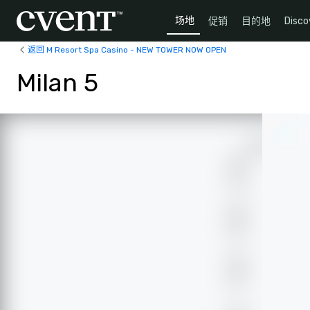
场地
促销
目的地
Disco
返回 M Resort Spa Casino - NEW TOWER NOW OPEN
Milan 5