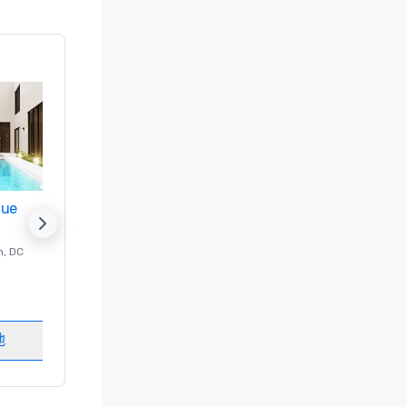
nue
Promote your venue
n
, DC
的 豪华酒店
Washington
, DC
客房
:
237
会议室
:
8
地
选择场地