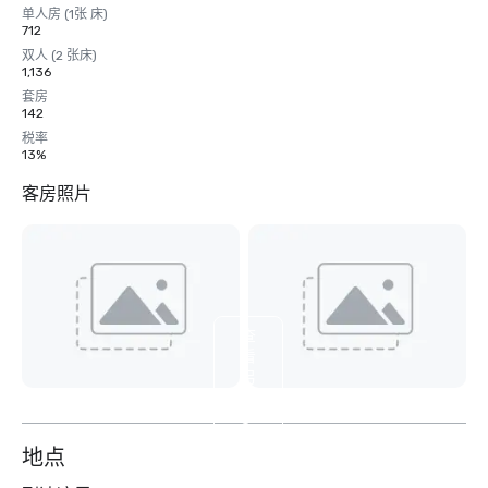
单人房 (1张 床)
712
双人 (2 张床)
1,136
套房
142
税率
13%
客房照片
查
看
另
外
8
个
地点