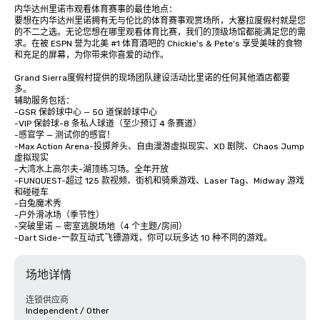
内华达州里诺市观看体育赛事的最佳地点：

要想在内华达州里诺拥有无与伦比的体育赛事观赏场所，大塞拉度假村就是您
的不二之选。无论您想在哪里观看体育比赛，我们的顶级场馆都能满足您的需
求。在被 ESPN 誉为北美 #1 体育酒吧的 Chickie's & Pete's 享受美味的食物
和充足的屏幕，为你带来你喜爱的动作。

Grand Sierra度假村提供的现场团队建设活动比里诺的任何其他酒店都要
多。

辅助服务包括：

-GSR 保龄球中心 — 50 道保龄球中心

-VIP 保龄球-8 条私人球道（至少预订 4 条赛道）

-感官学 — 测试你的感官！

-Max Action Arena-投掷斧头、自由漫游虚拟现实、XD 剧院、Chaos Jump 
虚拟现实

-大湾水上高尔夫-湖顶练习场。全年开放

-FUNQUEST-超过 125 款视频、街机和骑乘游戏、Laser Tag、Midway 游戏
和碰碰车

-白兔魔术秀

-户外滑冰场（季节性）

-突破里诺 — 密室逃脱场地（4 个主题/房间）

-Dart Side-一款互动式飞镖游戏，你可以玩多达 10 种不同的游戏。
场地详情
连锁供应商
Independent / Other