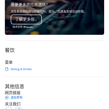
需要更多供应商选项？
serve, Terramar delivers remarkable
audience hears a famil
service and innovative solutions for
Spears, Bruno Mars, or
浏览更多供应商以获取视听、娱乐、交通及其他活动所需。
clients in the incentive, corporate, and
melody reimagined thr
了解更多信息
association sectors. Terramar's
1940s lens, it creates 
services encompass transportation,
moment. It invites the
技术支持
tours, team-building, gifting, event
lean in, sparking conv
staffing, program logistics, decor and
connection. ► How We Elevate Your
event design, entertainment,
Event: We don’t just p
corporate social responsibility (CSR),
background music; we 
餐饮
speaker coordination, sustainability
curated atmosphere. W
initiatives, and more.
high-stakes corporate 
intimate boutique wedd
菜单
brand launch, our ens
Dining & Drinks
styled and coached to
aesthetic excellence of
Bespoke Curation: From
其他信息
pianists to full "Big B
orchestras. Versatile R
网页链接
library of hundreds of
虚拟参观
rearranged with synco
关注我们
and soul. ► Visual Sophistication: Our