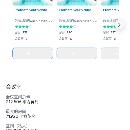
Promote your venue
Promote your venue
Promote your ve
的 豪华酒店
Washington
, DC
的 豪华酒店
Washington
, DC
的 豪华酒店
Washin
客房
:
237
客房
:
220
客房
:
237
会议室
:
8
会议室
:
17
会议室
:
8
会议室
会议空间总量
212,506 平方英尺
最大的房间
71,920 平方英尺
空间（私人）