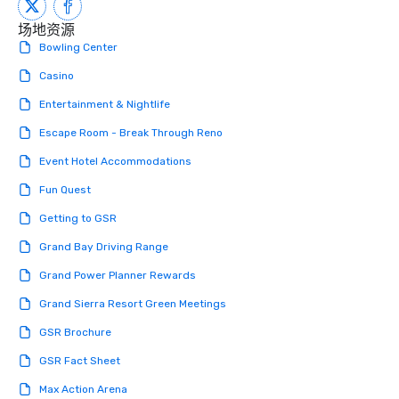
performers reflect the
场地资源
aesthetic—classic ele
Bowling Center
modern edge. By choo
Nouveau Jazz, you aren
Casino
a band; you are securi
Entertainment & Nightlife
immersive experience.
in that "golden hour"
Escape Room - Break Through Reno
the music is sophistic
cocktails and conversa
Event Hotel Accommodations
infectious enough to 
Fun Quest
engaged and energize
the night. ► Pop Nouveau has
Getting to GSR
decades of experience
Grand Bay Driving Range
weddings all over the 
ready to provide you w
Grand Power Planner Rewards
soundtrack to enhanc
Grand Sierra Resort Green Meetings
of your special day! F
mood for your "I do" m
GSR Brochure
creating a swinging vib
GSR Fact Sheet
hour, to providing som
for dinner which lead r
Max Action Arena