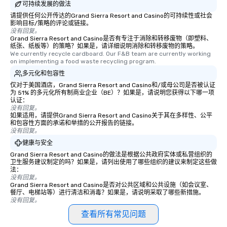
可持续发展的做法
请提供任何公开传达的Grand Sierra Resort and Casino的可持续性或社会
影响目标/策略的评论或链接。
没有回复。
Grand Sierra Resort and Casino是否有专注于消除和转移废物（即塑料、
纸张、纸板等）的策略？如果是，请详细说明消除和转移废物的策略。
We currently recycle cardboard. Our F&B team are currently working 
on implementing a food waste recycling program.
多元化和包容性
仅对于美国酒店，Grand Sierra Resort and Casino和/或母公司是否被认证
为 51% 的多元化所有制商业企业（BE）？如果是，请说明您获得以下哪一项
认证：
没有回复。
如果适用，请提供Grand Sierra Resort and Casino关于其在多样性、公平
和包容性方面的承诺和举措的公开报告的链接。
没有回复。
健康与安全
Grand Sierra Resort and Casino的做法是根据公共政府实体或私营组织的
卫生服务建议制定的吗？如果是，请列出使用了哪些组织的建议来制定这些做
法：
没有回复。
Grand Sierra Resort and Casino是否对公共区域和公共设施（如会议室、
餐厅、电梯站等）进行清洁和消毒？如果是，请说明采取了哪些新措施。
没有回复。
查看所有常见问题