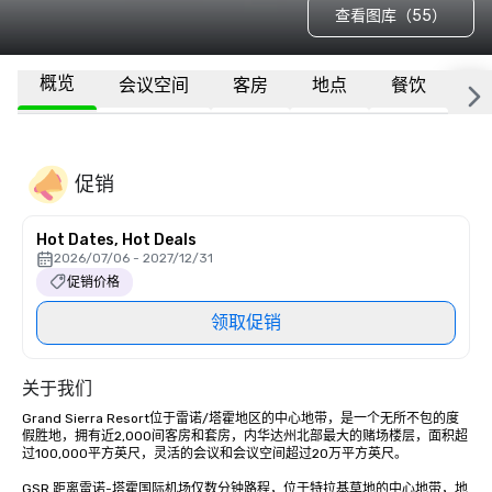
查看图库（55）
概览
会议空间
客房
地点
餐饮
更
促销
Hot Dates, Hot Deals
2026/07/06 - 2027/12/31
促销价格
领取促销
关于我们
Grand Sierra Resort位于雷诺/塔霍地区的中心地带，是一个无所不包的度
假胜地，拥有近2,000间客房和套房，内华达州北部最大的赌场楼层，面积超
过100,000平方英尺，灵活的会议和会议空间超过20万平方英尺。 

GSR 距离雷诺-塔霍国际机场仅数分钟路程，位于特拉基草地的中心地带，地