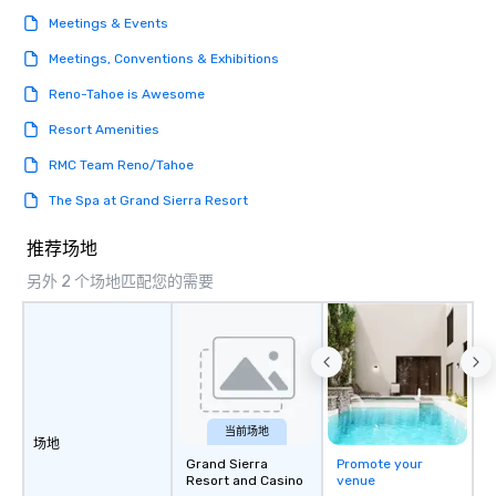
unforgettable all night
Meetings & Events
Pop Nouveau will be th
of the way to make pl
Meetings, Conventions & Exhibitions
wedding day a breeze
Reno-Tahoe is Awesome
options available for 
and every budget.
Resort Amenities
RMC Team Reno/Tahoe
The Spa at Grand Sierra Resort
推荐场地
另外 2 个场地匹配您的需要
当前场地
场地
Grand Sierra
Promote your
Resort and Casino
venue