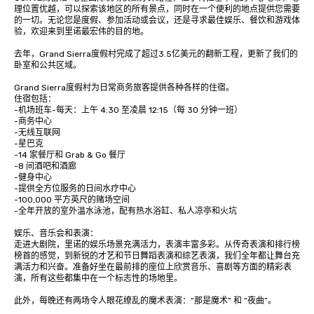
理位置优越，可以探索该地区的所有景点，同时在一个便利的地点提供您需要
的一切。无论您是度假、参加活动或会议，还是寻求最佳娱乐、餐饮和游戏体
验，欢迎来到里诺最宏伟的目的地。

去年，Grand Sierra度假村完成了超过3.5亿美元的翻新工程，更新了我们的
卧室和公共区域。

Grand Sierra度假村为日常商务旅客提供各种各样的住宿。 

住宿包括： 

-机场班车-每天：上午 4:30 至凌晨 12:15（每 30 分钟一班）

-商务中心

-无线互联网

-星巴克

-14 家餐厅和 Grab & Go 餐厅

-8 间酒吧和酒廊

-健身中心 

-提供全方位服务的日间水疗中心

-100,000 平方英尺的赌场空间

-全年开放的室外温水泳池，配有热水浴缸、私人凉亭和火坑

娱乐、音乐会和表演：

走进大剧院，里诺的娱乐场景充满活力，表演丰富多彩。从传奇表演和排行榜
榜首的感觉，到新锐的才艺和节日舞蹈表演和综艺表演，我们全年都让舞台充
满活力和兴奋。准备好坐在最前排的座位上欣赏音乐、喜剧等方面的精彩表
演，所有这些都集中在一个标志性的场地里。

此外，每晚还有两场令人眼花缭乱的魔术表演：“那是魔术” 和 “夜曲”。 
