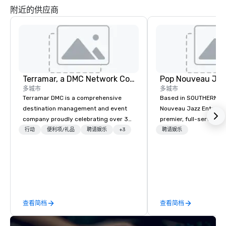
附近的供应商
Terramar, a DMC Network Company
多城市
多城市
Terramar DMC is a comprehensive
Based in SOUTHERN CA
destination management and event
Nouveau Jazz Entertai
company proudly celebrating over 30
premier, full-service J
years in business. Renowned for its
entertainment manag
行动
便利项/礼品
聘请娱乐
+3
聘请娱乐
outstanding service, Terramar has
specializing in a sophi
secured its position as one of the
genre musical experien
most esteemed destination
Nouveau Jazz." Our mis
management companies (DMCs)
create and curate memo
within the meetings and incentive
entertainment experie
industry. It operates seven offices
clients and audiences 
查看简档
查看简档
across 15 destinations in three
enthusiasm after every eve
countries. With local teams deeply
makes our approach spe
integrated into the communities they
"Recognition Factor." 