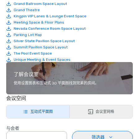
Grand Ballroom Space Layout
Grand Theatre
Kingpin VIP Lanes & Lounge Event Space
Meeting Space & Floor Plans
Nevada Conference Room Space Layout
Parking Lot Map
Silver State Pavilion Space Layout
Summit Pavilion Space Layout
The Pool Event Space
Unique Meeting & Event Spaces
了解会议室
使用设置图表和互动式 3D 平面图找到完美的房间。
会议空间
互动式平面图
会议室网格
与会者
筛选器