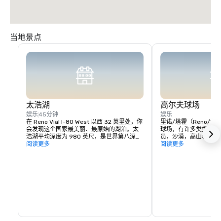
当地景点
太浩湖
高尔夫球场
娱乐
45分钟
娱乐
在 Reno Vial I-80 West 以西 32 英里处，你
里诺/塔霍（Reno/T
会发现这个国家最美丽、最原始的湖泊。太
球场，有许多类型的链
浩湖平均深度为 980 英尺，是世界第八深的
员，沙漠，高山和树林间的
湖泊，也是美国第二深的湖泊。您可以在这
阅读更多
其中一些课程：

阅读更多
里享受多种活动：滑水滑雪、在南岸的赌场
玩游戏、山地自行车、骑马、乘坐贡多拉、
ArrowCreek Club、D'
乘坐风景优美的缆车、攀岩等等。您将享受
Legado 的代顿谷
这个地方的纯净之美，那里有水晶般清澈的
夫球场、帝国牧场高尔
海水，数英里美丽的海岸线和周围的群山。
尔夫俱乐部、红鹰度假