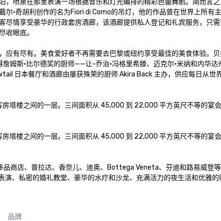
泊，喷泉在那里表演一场根据音乐和灯光编排的精彩芭蕾舞剧。简而言之
·奇胡利创作的名为Fiori di Como的吊灯，他的作品曾在世界上
客尽情享受豪华的行政套房酒廊，该酒廊提供私人登记和礼宾服务，只需
收眼底。 

，应有尽有。美食爱好者不再需要去巴黎或纽约享受最佳的美食体验。贝拉
四位获得詹姆斯·比尔德奖的厨师——让-乔治·冯格里希滕、迈克尔·米纳和内
lowtail 日本餐厅和酒廊由屡获殊荣的厨师 Akira Back 主办，供应
客房塔楼之间的一层。三间面积从 45,000 到 22,000 平方英尺
客房塔楼之间的一层。三间面积从 45,000 到 22,000 平方英尺
芙尼等奢侈品商店、普拉达、香奈儿、迪奥、Bottega Veneta、芬迪和
” 表演、私密的婚礼教堂、豪华的水疗和沙龙、充满活力的夜生活和优雅
品牌