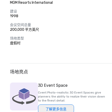
MGM Resorts International
建设
1998
会议空间总量
200,000 平方英尺
场地类型
度假村
场地亮点
3D Event Space
Cvent Photo-realistic 3D Event Spaces give
planners the ability to realize their vision down
to the finest detail.
了解更多信息