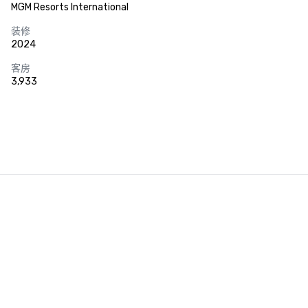
MGM Resorts International
装修
2024
客房
3,933