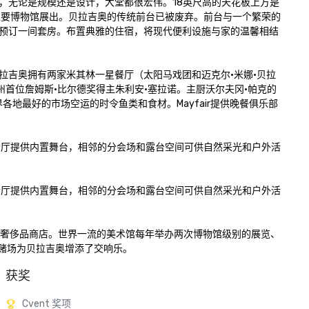
，无论是规模还是设计，大堂都很宏伟。18英尺高的天花板上方是
所有主要博物馆展出。贝拉吉奥的传统前台已被废弃。前台与一个繁荣的
预订一间套房。布置典雅的住宿，将现代便利设施与家的温馨相结
吉奥拥有两家米其林一星餐厅（太阳马戏团和迈克尔·米娜·贝拉
华达州首位詹姆斯·比尔德奖得主朱利安·塞拉诺。主厨沃尔夫冈·帕克的
每日从世界各地最好的市场空运的时令鱼类和食材。Mayfair提供晚餐俱乐部
不等的宴会厅提供内置舞台，相邻的分会场和露台空间可供自然采光和户外活
不等的宴会厅提供内置舞台，相邻的分会场和露台空间可供自然采光和户外活
路易威登等奢侈品商店。世界一流的美术馆每年举办两次博物馆级别的展览、
的赌场为贝拉吉奥增添了交响乐。
获奖
Cvent 奖项