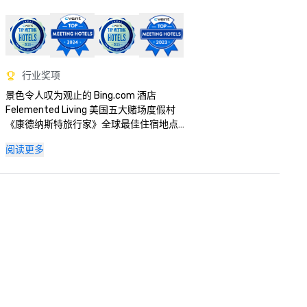
行业奖项
景色令人叹为观止的 Bing.com 酒店

Felemented Living 美国五大赌场度假村

《康德纳斯特旅行家》全球最佳住宿地点

Fodor's 全球偶像奖获得者 100 强

阅读更多
拉斯维加斯评论杂志最佳美术馆

拉斯维加斯评论杂志最佳脱衣舞酒店

MLT Vacations 质量保证奖

Orbitz 最佳住宿体验

向上！杂志评选为美国最佳酒店

向上！杂志价值奖

《今日美国》最佳景点：贝拉吉奥喷泉

世界旅游奖北美领先的赌场度假村