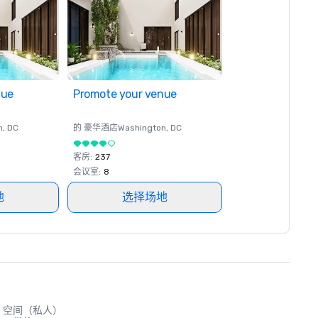
nue
Promote your venue
n
, DC
的 豪华酒店
Washington
, DC
客房
:
237
会议室
:
8
地
选择场地
空间（私人）