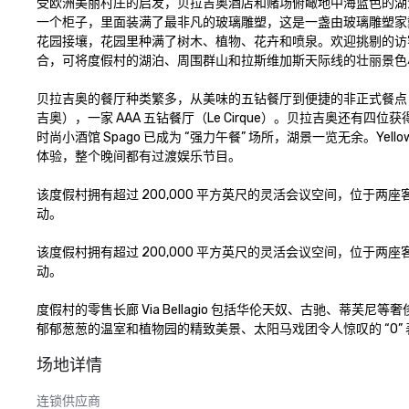
受欧洲美丽村庄的启发，贝拉吉奥酒店和赌场俯瞰地中海蓝色的湖
一个柜子，里面装满了最非凡的玻璃雕塑，这是一盏由玻璃雕塑家戴尔
花园接壤，花园里种满了树木、植物、花卉和喷泉。欢迎挑剔的访
合，可将度假村的湖泊、周围群山和拉斯维加斯天际线的壮丽景色尽
贝拉吉奥的餐厅种类繁多，从美味的五钻餐厅到便捷的非正式餐点
吉奥），一家 AAA 五钻餐厅（Le Cirque）。贝拉吉奥还有
时尚小酒馆 Spago 已成为 “强力午餐” 场所，湖景一览无余。Yel
体验，整个晚间都有过渡娱乐节目。 

该度假村拥有超过 200,000 平方英尺的灵活会议空间，位于两座
动。 

该度假村拥有超过 200,000 平方英尺的灵活会议空间，位于两座
动。 

度假村的零售长廊 Via Bellagio 包括华伦天奴、古驰、蒂
郁郁葱葱的温室和植物园的精致美景、太阳马戏团令人惊叹的 “O
场地详情
连锁供应商