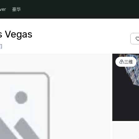
ver
豪华
s Vegas
们
三维