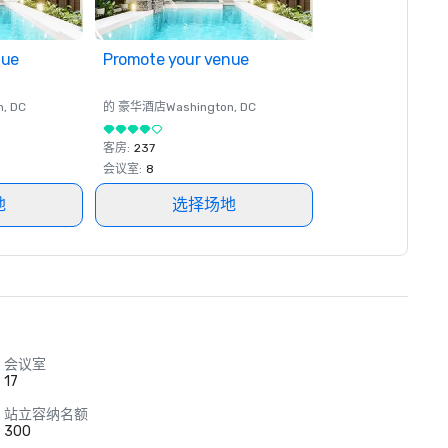
nue
Promote your venue
n
, DC
的 豪华酒店
Washington
, DC
客房
:
237
会议室
:
8
地
选择场地
会议室
17
站立容纳名额
300