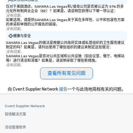
remember. Our one-of-
仅对于美国酒店，SAHARA Las Vegas和/或母公司是否被认证为 51% 的多
are special, from the fi
元化所有制商业企业（BE）？如果是，请说明您获得以下哪一项认证：
last. It’s an experienc
没有回复。
will reminisce about lo
如果适用，请提供SAHARA Las Vegas关于其在多样性、公平和包容性方面
的承诺和举措的公开报告的链接。
leave. Location, Location, Location
没有回复。
One of the best reason
健康与安全
convenient and efficie
SAHARA Las Vegas的做法是根据公共政府实体或私营组织的卫生服务建议
experience is designed
制定的吗？如果是，请列出使用了哪些组织的建议来制定这些做法：
restaurants are within
没有回复。
SAHARA Las Vegas是否对公共区域和公共设施（如会议室、餐厅、电梯站
walking distance of ea
等）进行清洁和消毒？如果是，请说明采取了哪些新措施。
short stroll allows you
没有回复。
members a chance to 
查看所有常见问题
networking opportunit
heading to the next pl
itinerary. You Get a Dinner and a Show
向 Cvent Supplier Network
报告
一个与此场地简档有关的问题。
Our tours offer an exqu
entertainment. All tour
Cvent Supplier Network
knowledgeable, profes
who leads the group on
现场解决方案
offering engaging tidb
fascinating stories. S
活动管理软件
interactive experience