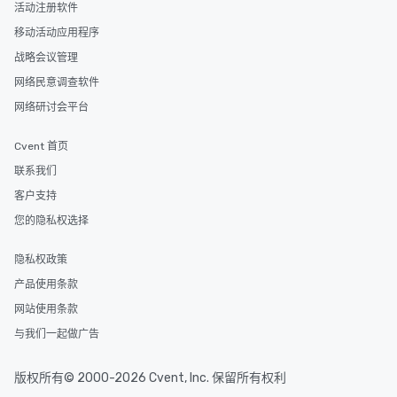
活动注册软件
along the way exclusive
移动活动应用程序
ensuring there is neve
Different Types of Cuis
战略会议管理
experiences offer the a
网络民意调查软件
several renowned rest
网络研讨会平台
convenient outing, inc
and your guests might
discovered otherwise 
Cvent 首页
at a typical corporate 
联系我们
a way to try some of t
客户支持
in the city and dive in
cuisines and dishes. Al
您的隐私权选择
selected dishes are cu
high standards to ensu
隐私权政策
delight any palate. Tours Available
产品使用条款
from Day to Night With
网站使用条款
group experience, bookin
key. Whether you desir
与我们一起做广告
business hours or earl
after work, we can coo
版权所有© 2000-2026 Cvent, Inc. 保留所有权利
you to provide options 