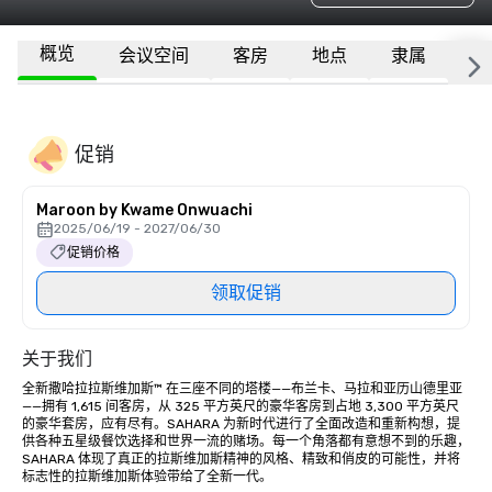
概览
会议空间
客房
地点
隶属
更
促销
Maroon by Kwame Onwuachi
2025/06/19 - 2027/06/30
促销价格
领取促销
关于我们
全新撒哈拉拉斯维加斯™ 在三座不同的塔楼——布兰卡、马拉和亚历山德里亚
——拥有 1,615 间客房，从 325 平方英尺的豪华客房到占地 3,300 平方英尺
的豪华套房，应有尽有。SAHARA 为新时代进行了全面改造和重新构想，提
供各种五星级餐饮选择和世界一流的赌场。每一个角落都有意想不到的乐趣，
SAHARA 体现了真正的拉斯维加斯精神的风格、精致和俏皮的可能性，并将
标志性的拉斯维加斯体验带给了全新一代。