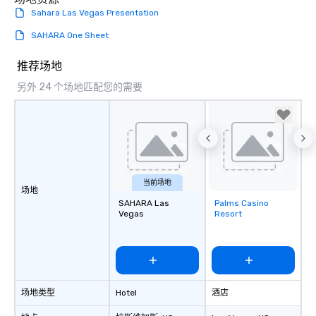
groups, small or large.
Sahara Las Vegas Presentation
experiences can acc
SAHARA One Sheet
groups from as few as
as 500 guests, making
推荐场地
choice for any corpora
另外 24 个场地匹配您的需要
Stress-Free Booking 
a tour is stress-free a
enjoy the company of 
more easily. You’ll tak
knowing that everythin
of from the moment the
booked to the minute i
当前场地
Since the menu is alre
场地
SAHARA Las
Palms Casino
Removed from
have nothing to worry 
Vegas
Resort
favorites
remember to submit ah
date any dietary restr
allergies for anyone in
Feel Like a VIP at Each
Smacking Foodie Tours
场地类型
Hotel
酒店
group members never 
about waiting in line to