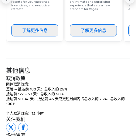
Our affordable tours a
resorts for your meetings,
an intimate and surprising
with 
incentives, and executive
experience that sets a new
and 
person with tax and gr
retreats.
standard for Vegas.
amen
included. The only thi
are drinks. However, 
package upgrade is ava
了解更多信息
了解更多信息
provides guests a sign
at various stops. Build Your Network
Our exclusive experien
ultimate networking op
a typical sit-down dinn
to engage the person t
其他信息
right of you. Because 
place at multiple resta
取消政策
walking in between, th
团体取消政策： 

签署 — 抵达前 180 天：总收入的 25%

countless opportunitie
抵达前 179 — 91 天：总收入的 50% 

with different people 
抵达前 90-46 天：抵达前 45 天或更短时间内占总收入的 75%：总收入的 
down at each venue a
100%

traverse along the way
个人取消政策：72 小时
experiences not only 
关注我们
ways to network, but a
way to do so. Large Groups Welcome
场地资源
Lip Smacking Foodie To