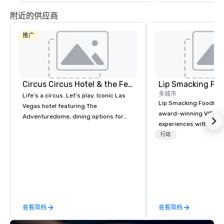
附近的供应商
推广
Circus Circus Hotel & the Festival Grounds
Lip Smacking Foo
多城市
Life’s a circus. Let’s play. Iconic Las
Lip Smacking Foodie T
Vegas hotel featuring The
award-winning VIP gro
Adventuredome, dining options for
experiences with visits
every appetite from quick eats to the
restaurants throughou
行动
award winning and legendary THE
States. Choose either
Steak House, lively casino action, Pool
activity or evening d
and Splash Zone, Midway & free world
groups are escorted i
class circus acts.
the best tables in the 
most-sought-after res
enjoy a parade of sign
查看简档
查看简档
and craft cocktails at 
with complete VIP serv