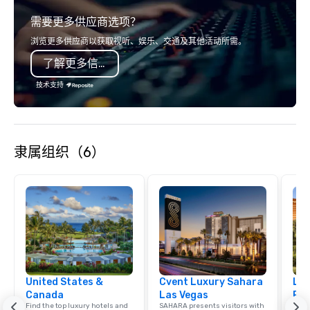
experience gives gues
需要更多供应商选项？
opportunity to sit next 
colleagues at each ven
浏览更多供应商以获取视听、娱乐、交通及其他活动所需。
mingle, and easily net
了解更多信息
is led by a professiona
specializing in escort
技术支持
with utmost care, who
each experience with 
engaging information 
Lip Smacking Foodie T
隶属组织（6）
entertaining activity 
dining experience meld
that are sure to add ne
meeting events, from 
team building. All-Inclusive Group
Dining When meeting p
corporate group event
Smacking Foodie Tours,
group is assured a top
United States &
Cvent Luxury Sahara
Lux
experience with three 
Canada
Las Vegas
Res
signature dishes at ea
Find the top luxury hotels and
SAHARA presents visitors with
Explo