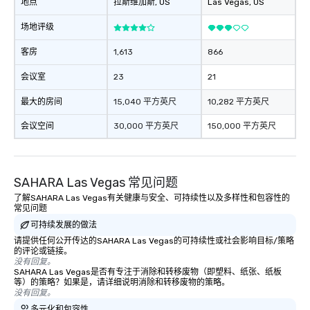
地点
拉斯维加斯
, US
Las Vegas
, US
restaurant or being sh
than desirable table. O
场地评级
everyone is treated lik
immediate seating upon
客房
1,613
866
What’s more, your gro
会议室
23
21
a special warm welcom
from the restaurant c
最大的房间
15,040 平方英尺
10,282 平方英尺
be printed featuring yo
which can be an added 
会议空间
30,000 平方英尺
150,000 平方英尺
those Instagram mome
For added ease, we ca
transportation pick-up
SAHARA Las Vegas 常见问题
as well as an event ph
for groups that desire 
了解SAHARA Las Vegas有关健康与安全、可持续性以及多样性和包容性的
常见问题
experience, we can als
可持续发展的做法
an evening helicopter 
glittering lights of The S
请提供任何公开传达的SAHARA Las Vegas的可持续性或社会影响目标/策略
的评论或链接。
Memorable Experience f
没有回复。
Smacking Foodie Tours
SAHARA Las Vegas是否有专注于消除和转移废物（即塑料、纸张、纸板
等）的策略？如果是，请详细说明消除和转移废物的策略。
to gather and dine tha
没有回复。
experienced, and all ar
多元化和包容性