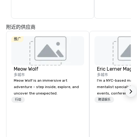
附近的供应商
推广
Meow Wolf
Eric Lerner Magic
多城市
多城市
Meow Wolf is an immersive art
I'm a NYC-based magi
adventure – step inside, explore, and
mentalist specializing 
uncover the unexpected.
events, conferences, g
parties, and product l
行动
聘请娱乐
close-up magic, stage
depending on what you
for. What planners tell me they notice
most: I fit. I mingle wi
way a good colleague w