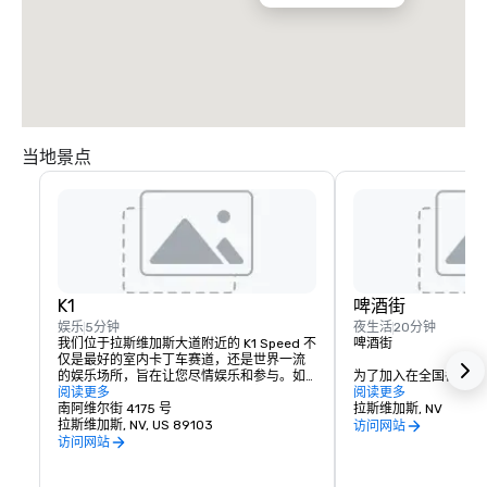
当地景点
K1
啤酒街
娱乐
5分钟
夜生活
20分钟
我们位于拉斯维加斯大道附近的 K1 Speed 不
啤酒街

仅是最好的室内卡丁车赛道，还是世界一流
的娱乐场所，旨在让您尽情娱乐和参与。如
为了加入在全国各大城
果你想亲自体验室内卡丁车，有兴趣为朋友
阅读更多
精酿啤酒运动，我们在
阅读更多
或亲人举办一场有趣而难忘的派对，或者想
南阿维尔街 4175 号
出了Brewery Ro
拉斯维加斯, NV
策划一场独特的公司活动，K1 Speed 已经为
拉斯维加斯, NV, US 89103
啤酒生产商聚集在那里
访问网站
你准备好了。
啤酒厂和自来水室让人
访问网站
当地啤酒文化。