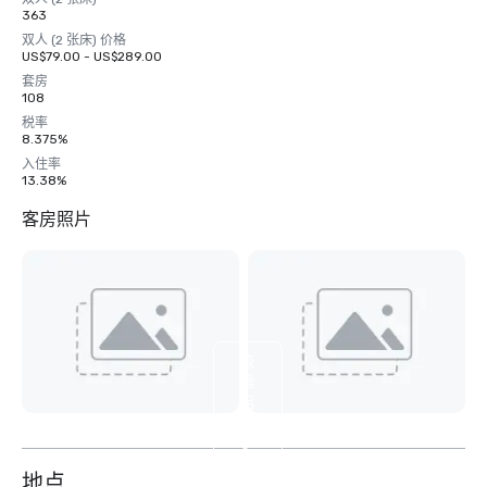
363
双人 (2 张床) 价格
US$79.00 - US$289.00
套房
108
税率
8.375%
入住率
13.38%
客房照片
查
看
另
外
5
个
地点