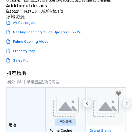
表的规定，就集团签约但未使用的每晚客房/套房向酒店支付赔偿金。
Additional details
自2022年4月27日起以新所有权开放
场地资源
AV Packages
Meeting Planning Guide Updated 5.27.26
Palms Opening Video
Property Map
Sales Kit
推荐场地
另外 24 个场地匹配您的需要
当前场地
场地
Palms Casino
Grand Sierra
Removed from