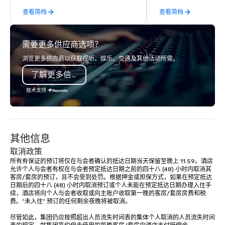
them into the experien
查看简档
查看简档
the room buzzing. No 
around" moments. No o
the sidelines on their pho
需要更多供应商选项？
clients include Snapcha
Newsweek, Infosys, Cre
浏览更多供应商以获取视听、娱乐、交通及其他活动所需。
et Commercial, Meta, 
了解更多信息
Discovery, Asana, plus
definitely familiar with. "You ming
技术支持
with the staff so seam
loves interacting with
part of the magic." -- 
Human Resources Offic
其他信息
Industriel et Commercial "He 
people's minds and add
取消政策
value to the night." -- 
所有有保证的预订将仅在与会者确认的抵达日期当天保留至晚上 11:59。酒店
允许个人与会者有权在与会者预定抵达日期之前的四十八 (48) 小时内取消其
Event Producer, Newsweek Ba
客房/套房的预订，且不会受到处罚。根据押金或担保方式，如果在预定抵达
Brooklyn, available na
日期后的四十八 (48) 小时内取消预订或个人未能在预定抵达日期办理入住手
续，酒店将向个人与会者收取或向主账户收取第一晚的客房/套房房费和税
费。“未入住” 预订的任何剩余夜晚将被取消。

尽管如此，集团仍应按照超出人员流失时间表的集体个人取消的人员流失时间