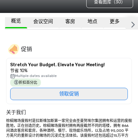
查看图库（30）
概览
会议空间
客房
地点
更多
常
促销
Stretch Your Budget. Elevate Your Meeting!
节省 10%
Multiple dates available
折扣百分比
领取促销
关于我们
棕榈赌场度假村是拉斯维加斯第一家完全由圣曼努埃尔集团拥有和运营的度假
胜地，正在创造历史。棕榈赌场度假村拥有两座截然不同的塔楼，拥有 866 
间酒店客房和套房，各种酒吧、餐厅、现场娱乐场所，以及占地 95,000 平
方英尺的重新设计的赌场的沉浸式生活体验。该度假村还包括超过15万平方