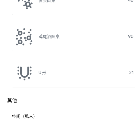
宴会圆桌
40
鸡尾酒圆桌
90
U 形
21
其他
空间（私人）