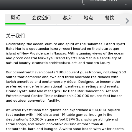
概览
会议空间
客房
地点
餐饮
隶
关于我们
Celebrating the ocean, culture and spirit of The Bahamas, Grand Hyatt 
Baha Mar is a spectacular luxury resort located on the picturesque 
island of New Providence in Nassau. With stunning views of the ocean 
and green coastal fairways, Grand Hyatt Baha Mar is a sanctuary of 
natural beauty, dramatic architecture, art, and modern luxury. 

Our oceanfront haven boasts 1,800 opulent guestrooms, including 230 
suites that comprise one, two and three bedroom residences with 
lavish amenities and contemporary décor. Designed to become the 
preferred venue for international incentives, meetings and events, 
Grand Hyatt Baha Mar manages The Baha Mar Convention, Art and 
Entertainment Center. The destination’s 200,000 square foot indoor 
and outdoor convention facility. 

At Grand Hyatt Baha Mar, guests can experience a 100,000-square-
foot casino with 1,140 slots and 119 table games, indulge in the 
destination’s 30,000- square-foot ESPA Spa, splurge at high-end 
retail shops, and savor innovative cuisine at more than 40 
restaurants, bars and lounges. A white sand beach with water sports, 