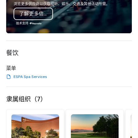
or walk away with a practical
浏览更多供应商以获取视听、娱乐、交通及其他活动所需。
innovation playbook, SVEA delivers
了解更多信息
programming that is memorable,
substantive, and uniquely rooted in
技术支持
the Valley. Ideal for groups of 10–200.
Fully customizable by industry,
seniority, and objectives.
餐饮
菜单
ESPA Spa Services
隶属组织（7）