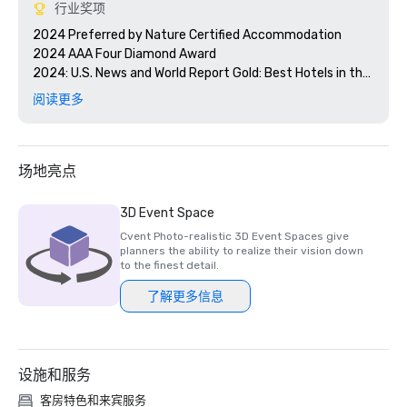
行业奖项
2024 Preferred by Nature Certified Accommodation 

2024 AAA Four Diamond Award

2024: U.S. News and World Report Gold: Best Hotels in the 
Caribbean 

阅读更多
2024 Smart Meetings - Best Island Hotel 

2024 Cvent's Top 250 Meeting Hotels in North America

2024 Conde Nast Traveler - Reader's Choice Award Top 
Resorts in the Atlantic Islands

场地亮点
3D Event Space
Cvent Photo-realistic 3D Event Spaces give
planners the ability to realize their vision down
to the finest detail.
了解更多信息
设施和服务
客房特色和来宾服务