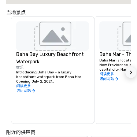
当地景点
Baha Bay Luxury Beachfront
Baha Mar - The 
Baha Mar is located o
Waterpark
New Providence islan
娱乐
capital city, Nassau. 
Introducing Baha Bay - a luxury 
hectares along one of
阅读更多
beachfront waterpark from Baha Mar - 
beautiful white sand
访问网站
Opening July 2, 2021

is home to astonishin
阅读更多
artful luxury unique 
Inspired by the natural beauty of The 
访问网站
distinctive melding o
Bahamas, Baha Bay is designed to 
hospitality offering o
perfectly fuse relaxing island chill with 
options, beautiful ev
exhilarating fun for the entire family. The 
recreation and activit
luxe water park is directly adjacent to 
nightlife, amidst an id
Baha Mar and set on 15 lush beachfront 
setting.
acres. With an array of spectacular 
experiences and tantalizing cuisine, 
however you like to play in the sun, it 
附近的供应商
awaits you at Baha Bay.