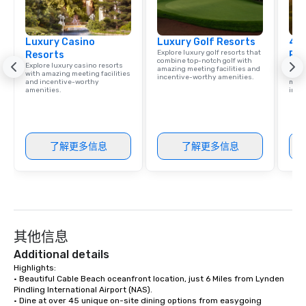
Luxury Casino
Luxury Golf Resorts
4 S
Explore luxury golf resorts that
Resorts
Res
combine top-notch golf with
Explore luxury casino resorts
Disco
amazing meeting facilities and
with amazing meeting facilities
hotel
incentive-worthy amenities.
and incentive-worthy
meeti
amenities.
ince
了解更多信息
了解更多信息
其他信息
Additional details
Highlights:

• Beautiful Cable Beach oceanfront location, just 6 Miles from Lynden 
Pindling International Airport (NAS).

• Dine at over 45 unique on-site dining options from easygoing 