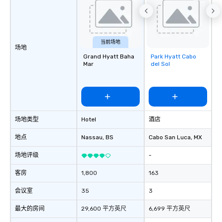
当前场地
场地
Grand Hyatt Baha
Park Hyatt Cabo
Removed from
Mar
del Sol
favorites
场地类型
Hotel
酒店
地点
Nassau
, BS
Cabo San Luca
, MX
场地评级
-
客房
1,800
163
会议室
35
3
最大的房间
29,600 平方英尺
6,699 平方英尺