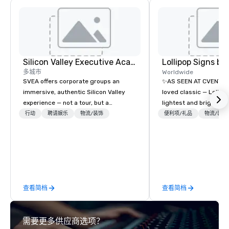
Silicon Valley Executive Academy
多城市
Worldwide
SVEA offers corporate groups an
✨AS SEEN AT CVENT C
immersive, authentic Silicon Valley
loved classic — Lollipo
experience — not a tour, but a
lightest and brightest 
transformation. We design and
world • Open Seats in 
行动
聘请娱乐
物流/装饰
便利项/礼品
物流/装饰
facilitate custom executive innovation
Auditoriums • Brand Re
tours, learning sessions, innovation
Seating • Direct Gues
workshops, leadership intensives, and
Traffic Flow • Brighten
behind-the-scenes tech culture
with Lollipop Signs! C
experiences for visiting delegations,
catalogue with your b
incentive groups, and corporate
Connect with us today
查看简档
查看简档
offsites. Whether your group wants to
information, or send u
think like a Silicon Valley founder,
we will create an inter
explore the mindsets driving the
presentation highlight
需要更多供应商选项？
world's fastest-growing companies,