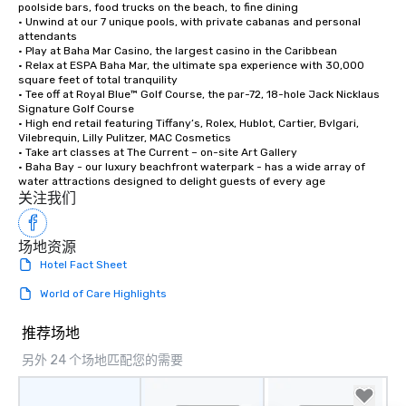
poolside bars, food trucks on the beach, to fine dining

• Unwind at our 7 unique pools, with private cabanas and personal 
attendants

• Play at Baha Mar Casino, the largest casino in the Caribbean

• Relax at ESPA Baha Mar, the ultimate spa experience with 30,000 
square feet of total tranquility 

• Tee off at Royal Blue™ Golf Course, the par-72, 18-hole Jack Nicklaus 
Signature Golf Course

• High end retail featuring Tiffany’s, Rolex, Hublot, Cartier, Bvlgari, 
Vilebrequin, Lilly Pulitzer, MAC Cosmetics

• Take art classes at The Current – on-site Art Gallery

• Baha Bay - our luxury beachfront waterpark - has a wide array of 
water attractions designed to delight guests of every age
关注我们
场地资源
Hotel Fact Sheet
World of Care Highlights
推荐场地
另外 24 个场地匹配您的需要