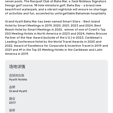
seven pools, The Racquet Club at Baha Mar, a Jack Nicklaus Signature 
Design golf course, 18 hole miniature golf, Baha Bay - a brand new 
beachfront waterpark, and a vibrant nightclub will ensure no shortage 
of activities and fun, accented by unforgettable Bahamian hospitality.

Grand Hyatt Baha Mar has been named Smart Stars - Best Island 
Hotel by Smart Meetings in 2019, 2020, 2021, 2023 and 2024, Best 
Beach Hotel by Smart Meetings in 2022,  winner of one of Cvent’s Top 
250 Meeting Hotels in North America in 2023 and 2024, Helms Briscoe 
Partner of the Year Award (outside of the U.S.) in 2023, Caribbean’s 
Leading Conference Hotel by the World Travel Awards in 2020 and 
2022, Award of Excellence for Corporate & Incentive Travel in 2019 and 
2021 and #1 in the Top 25 Meeting Hotels in the Caribbean and Latin 
America in 2019.
场地详情
连锁供应商
Hyatt Hotels
品牌
Grand Hyatt
建设
2017
装修