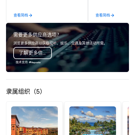
explorer. Whether you’re retracing the
steps of U.S. President
查看简档
查看简档
massive gun turrets, 
the heart of the engin
or racing against time
需要更多供应商选项？
ship in a thrilling esc
each experience brings 
浏览更多供应商以获取视听、娱乐、交通及其他活动所需。
in unforgettable ways.
了解更多信息
技术支持
隶属组织（5）