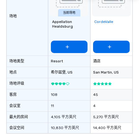
当前场地
场地
Appellation
CordeValle
Removed from
Healdsburg
favorites
场地类型
Resort
酒店
地点
希尔兹堡
, US
San Martin
, US
场地评级
客房
108
45
会议室
11
4
最大的房间
4,105 平方英尺
5,270 平方英尺
会议空间
10,830 平方英尺
14,400 平方英尺