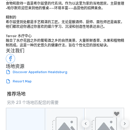
食物和款待一直是希尔兹堡的代名词。作为以这里为家的当地居民，主厨查理
·帕尔默欢迎您来到他的餐桌——环境丰富——品尝他的招牌美食。

精制的

希尔兹堡到处都是手艺精湛的工匠。无论是酿酒师、厨师、面包师还是画家，
他们都欢迎你通过你喜欢的媒介学习、沉浸和创造性地表达自己。

Terroir 水疗中心

融合了水疗花园之外的葡萄酒之乡的自然美景、大量新鲜香草、水果和植物精
制而成。这是一种历史悠久的健康疗法，旨在个性化您的放松秘诀。
关注我们
场地资源
Discover Appellation Healdsburg
Resort Map
推荐场地
另外 23 个场地匹配您的需要