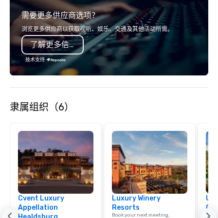
relationships, and operational
service set us apart. W
需要更多供应商选项？
precision. We operate across the U.S.
smart, reliable soluti
in key destinations such as Hawaii,
make the end-user ex
浏览更多供应商以获取视听、娱乐、交通及其他活动所需。
Los Angeles, San Francisco, San
seamless from start to fini
了解更多信息
Diego, Orange County, Las Vegas, New
also a certified WOSB.
York, Chicago and Miami. Our global
技术支持
offices enable us to efficiently serve
both U.S. and international clients
across multiple time zones. Let’s craft
something extraordinary together—
隶属组织（6）
contact us today!
Cvent Luxury
Luxury Winery
Uni
Appellation
Resorts
Ca
Book your next meeting,
Find 
Healdsburg