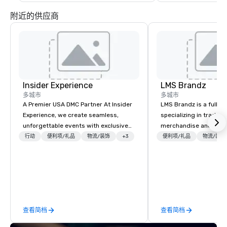
附近的供应商
Insider Experience
LMS Brandz
多城市
多城市
A Premier USA DMC Partner At Insider
LMS Brandz is a full-s
Experience, we create seamless,
specializing in trade 
unforgettable events with exclusive
merchandise and muc
access to premium venues, world-
booth giveaways and 
行动
便利项/礼品
物流/装饰
+3
便利项/礼品
物流/装饰
class entertainment, and VIP sporting
to executive gifting, d
experiences. With over 20 years of
banners, signage, fulfi
expertise, we handle every detail
logistics, shipping, al
behind the scenes, ensuring a
commerce solutions we 
flawless, five-star experience.
While there are many 
Planners value our quick response
companies to choose f
查看简档
查看简档
times, all-inclusive budget
years of industry exp
turnarounds, strong industry
commitment to except