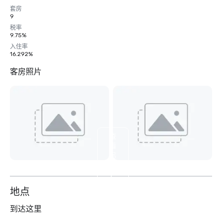
套房
9
税率
9.75%
入住率
16.292%
客房照片
查
看
另
外
9
个
地点
到达这里