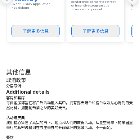
conference, corporate retreat,
resor
Cvent Luxury Appellation
or incentive program at a
ince
Healdsburg
luxury winery resort.
retre
了解更多信息
了解更多信息
其他信息
取消政策
分层取消
Additional details
客房和套房

每间客房都旨在将户外活动融入其中，拥有露天阳台和露台以及贴心周到的天
然材料，拥抱葡萄酒之乡的美好天气。

活动与庆典

我们精心策划了真实的当下、地点和人们的庆祝活动，从星空笼罩下的果园里
举行的私密晚餐到在农庄举办的开阔草坪的宽敞活动，不一而足。

餐饮
