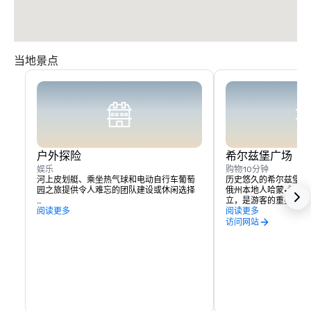
当地景点
户外探险
希尔兹堡广场
娱乐
购物
10分钟
河上皮划艇、乘坐热气球和电动自行车葡萄
历史悠久的希尔兹堡广
园之旅提供令人难忘的团队建设或休闲选择

俄州本地人哈蒙·希尔德于
立，是游客的重要接触
附近的索诺玛湖提供远足和划船的机会。
阅读更多
酒体验、住宿和活动都
阅读更多
实际上，你可以花几天
访问网站
所提供的一切，而无需