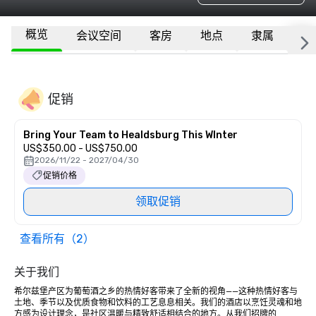
概览
会议空间
客房
地点
隶属
更
促销
Bring Your Team to Healdsburg This WInter
US$350.00 - US$750.00
2026/11/22 - 2027/04/30
促销价格
领取促销
查看所有（2）
关于我们
希尔兹堡产区为葡萄酒之乡的热情好客带来了全新的视角——这种热情好客与
土地、季节以及优质食物和饮料的工艺息息相关。我们的酒店以烹饪灵魂和地
方感为设计理念，是社区温暖与精致舒适相结合的地方。从我们招牌的 