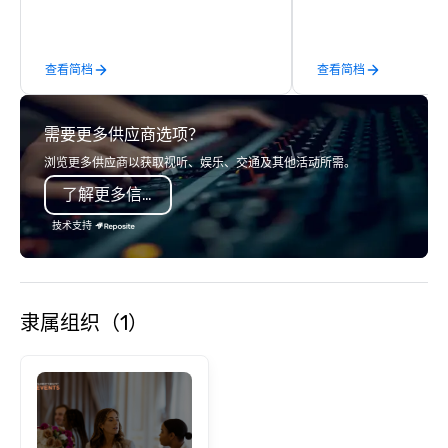
commerce solutions we handle it all.
also get professional
While there are many promotional
lighting equipment. In
companies to choose from, our 20+
get a free quote! Vibralocity offers
查看简档
查看简档
years of industry experience and
services for the follo
commitment to exceptional customer
types: corporate, wedd
service set us apart. We deliver
community-based, fund
需要更多供应商选项？
smart, reliable solutions designed to
event, and more! Vibralocity is based
make the end-user experience
in Portland, but can tr
浏览更多供应商以获取视听、娱乐、交通及其他活动所需。
seamless from start to finish. We are
your event is being held. Vibralocit
了解更多信息
also a certified WOSB.
a member of Oregon Pr
(LGBTQ Chamber of C
技术支持
Vibralocity is also a Ce
LGBTBE® as part of th
LGBTQ Chamber of C
(NGLCC). That means w
隶属组织（1）
Vibralocity, you are hi
Supplier!