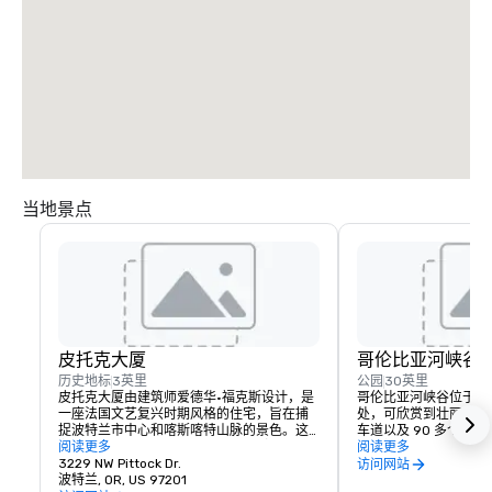
当地景点
皮托克大厦
哥伦比亚河峡谷
历史地标
3英里
公园
30英里
皮托克大厦由建筑师爱德华·福克斯设计，是
哥伦比亚河峡谷位于波特
一座法国文艺复兴时期风格的住宅，旨在捕
处，可欣赏到壮丽的景
捉波特兰市中心和喀斯喀特山脉的景色。这
车道以及 90 多个瀑
段历史建于 1912 年，是为《俄勒冈报》的编
阅读更多
方包括摩特诺玛瀑布、Crown
阅读更多
辑亨利·皮托克建造的，至今仍保留了这段历
3229 NW Pittock Dr.
House、胡德河水果
访问网站
史，游客可以一睹波特兰在起步阶段的生
波特兰, OR, US 97201
比亚河公路。