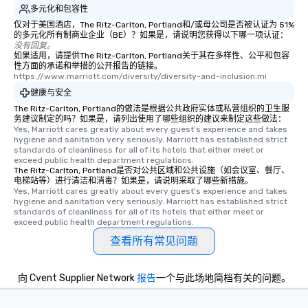
多元化和包容性
仅对于美国酒店，The Ritz-Carlton, Portland和/或母公司是否被认证为 51%
的多元化所有制商业企业（BE）？如果是，请说明您获得以下哪一项认证：
没有回复。
如果适用，请提供The Ritz-Carlton, Portland关于其在多样性、公平和包容
性方面的承诺和举措的公开报告的链接。
https://www.marriott.com/diversity/diversity-and-inclusion.mi
健康与安全
The Ritz-Carlton, Portland的做法是根据公共政府实体或私营组织的卫生服
务建议制定的吗？如果是，请列出使用了哪些组织的建议来制定这些做法：
Yes, Marriott cares greatly about every guest's experience and takes 
hygiene and sanitation very seriously. Marriott has established strict 
standards of cleanliness for all of its hotels that either meet or 
exceed public health department regulations. 
The Ritz-Carlton, Portland是否对公共区域和公共设施（如会议室、餐厅、
电梯站等）进行清洁和消毒？如果是，请说明采取了哪些新措施。
Yes, Marriott cares greatly about every guest's experience and takes 
hygiene and sanitation very seriously. Marriott has established strict 
standards of cleanliness for all of its hotels that either meet or 
exceed public health department regulations. 
查看所有常见问题
向 Cvent Supplier Network
报告
一个与此场地简档有关的问题。