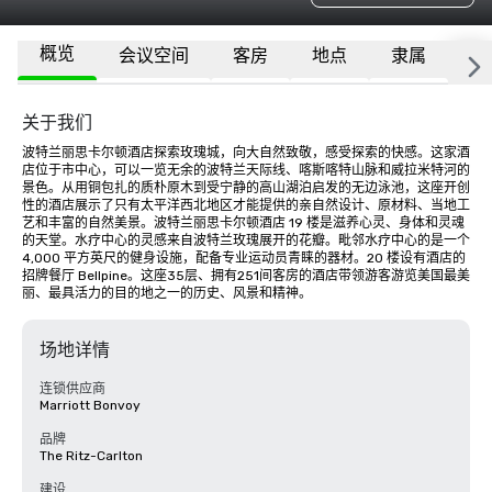
概览
会议空间
客房
地点
隶属
更
关于我们
波特兰丽思卡尔顿酒店探索玫瑰城，向大自然致敬，感受探索的快感。这家酒
店位于市中心，可以一览无余的波特兰天际线、喀斯喀特山脉和威拉米特河的
景色。从用铜包扎的质朴原木到受宁静的高山湖泊启发的无边泳池，这座开创
性的酒店展示了只有太平洋西北地区才能提供的亲自然设计、原材料、当地工
艺和丰富的自然美景。波特兰丽思卡尔顿酒店 19 楼是滋养心灵、身体和灵魂
的天堂。水疗中心的灵感来自波特兰玫瑰展开的花瓣。毗邻水疗中心的是一个 
4,000 平方英尺的健身设施，配备专业运动员青睐的器材。20 楼设有酒店的
招牌餐厅 Bellpine。这座35层、拥有251间客房的酒店带领游客游览美国最美
丽、最具活力的目的地之一的历史、风景和精神。
场地详情
连锁供应商
Marriott Bonvoy
品牌
The Ritz-Carlton
建设