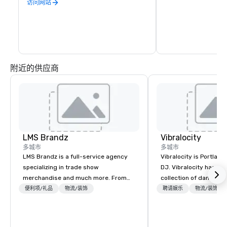
活。
访问网站
附近的供应商
LMS Brandz
Vibralocity
多城市
多城市
LMS Brandz is a full-service agency
Vibralocity is Portland
specializing in trade show
DJ. Vibralocity has an
merchandise and much more. From
collection of dance a
booth giveaways and branded apparel
to fit any environment
便利项/礼品
物流/装饰
聘请娱乐
物流/装饰
to executive gifting, displays,
Vibralocity, you get a 
banners, signage, fulfillment,
who knows how to ble
logistics, shipping, along with e-
live mashups, and put 