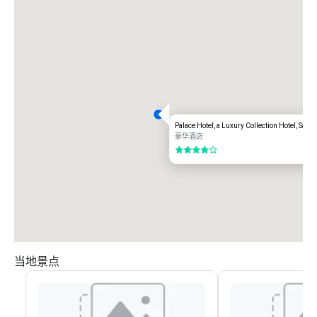
Palace Hotel, a Luxury Collection Hotel, San 
豪华酒店
4/5
当地景点