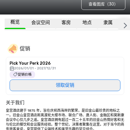
查看图库（30）
概览
会议空间
客房
地点
隶属
更
促销
Pick Your Perk 2026
2026/01/01 - 2027/12/31
促销价格
领取促销
关于我们
皇宫酒店建于 1875 年，旨在庆祝西海岸的繁荣，是旧金山最珍贵的地标之
一。旧金山皇宫酒店距离渡轮大楼市场、联合广场、唐人街、金融区和莫斯康
会议中心仅几步之遥。皇宫酒店拥有超过一百二十五年的旧金山热情好客和无
与伦比的餐饮和会议服务经验。整个世纪，决策者聚集在这里。对于当今的商
务旅客来说，皇宫提供了尖端技术和美学乐趣的罕见组合。
