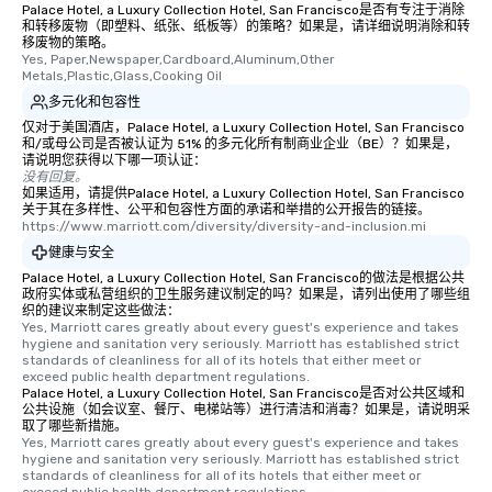
Palace Hotel, a Luxury Collection Hotel, San Francisco是否有专注于消除
和转移废物（即塑料、纸张、纸板等）的策略？如果是，请详细说明消除和转
移废物的策略。
Yes, Paper,Newspaper,Cardboard,Aluminum,Other 
Metals,Plastic,Glass,Cooking Oil
多元化和包容性
仅对于美国酒店，Palace Hotel, a Luxury Collection Hotel, San Francisco
和/或母公司是否被认证为 51% 的多元化所有制商业企业（BE）？如果是，
请说明您获得以下哪一项认证：
没有回复。
如果适用，请提供Palace Hotel, a Luxury Collection Hotel, San Francisco
关于其在多样性、公平和包容性方面的承诺和举措的公开报告的链接。
https://www.marriott.com/diversity/diversity-and-inclusion.mi
健康与安全
Palace Hotel, a Luxury Collection Hotel, San Francisco的做法是根据公共
政府实体或私营组织的卫生服务建议制定的吗？如果是，请列出使用了哪些组
织的建议来制定这些做法：
Yes, Marriott cares greatly about every guest's experience and takes 
hygiene and sanitation very seriously. Marriott has established strict 
standards of cleanliness for all of its hotels that either meet or 
exceed public health department regulations. 
Palace Hotel, a Luxury Collection Hotel, San Francisco是否对公共区域和
公共设施（如会议室、餐厅、电梯站等）进行清洁和消毒？如果是，请说明采
取了哪些新措施。
Yes, Marriott cares greatly about every guest's experience and takes 
hygiene and sanitation very seriously. Marriott has established strict 
standards of cleanliness for all of its hotels that either meet or 