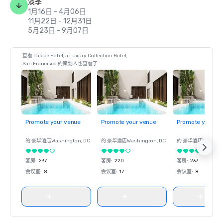
淡季
1月16日 - 4月06日
11月22日 - 12月31日
5月23日 - 9月07日
查看 Palace Hotel, a Luxury Collection Hotel,
San Francisco 的策划人也查看了
Promote your venue
Promote your venue
Promote your ve
的 豪华酒店
Washington
, DC
的 豪华酒店
Washington
, DC
的 豪华酒店
Washin
客房
:
237
客房
:
220
客房
:
237
会议室
:
8
会议室
:
17
会议室
:
8