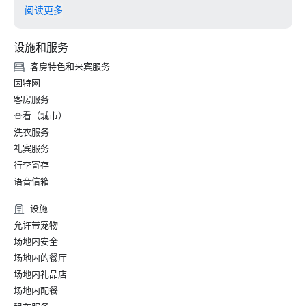
• Hospitality Net-一生中至少一次的加州27个最佳去处

阅读更多
• Thrillist-艺术和文化爱好者在旧金山最值得做的事

• 当地度假-皇宫酒店的礼宾部聚焦旧金山的艺术与文化

设施和服务
• 旧金山高级生活——旧金山皇宫酒店庆祝 150 周年

客房特色和来宾服务
2024

因特网
• 旅行 + 休闲-旧金山最佳酒店-设施最好的酒店

客房服务
•《福布斯旅行指南》——拥有难忘鱼子酱体验的 15 家酒店之
查看（城市）
一

洗衣服务
• SF Gate — 湾区最佳 — 5 家最佳酒店 

• OpenTable — 旧金山最漂亮的 12 家餐厅之一

礼宾服务
• 旅行者选择奖-最佳中的最佳

行李寄存
• 我去的目的地 — 美国 6 个最佳 LGBTQ+ 婚礼目的地之一
语音信箱
（排行榜）

• Insidehook — 旧金山最佳酒店酒吧

设施
• SF Travel — 旧金山最受好评的豪华酒店

允许带宠物
• Timeout — 旧金山最好的豪华酒店之一

场地内安全
场地内的餐厅
2023

场地内礼品店
•《康德纳斯特旅行家》顶级酒店

场地内配餐
•《旅行与休闲》杂志-旧金山最佳酒店
