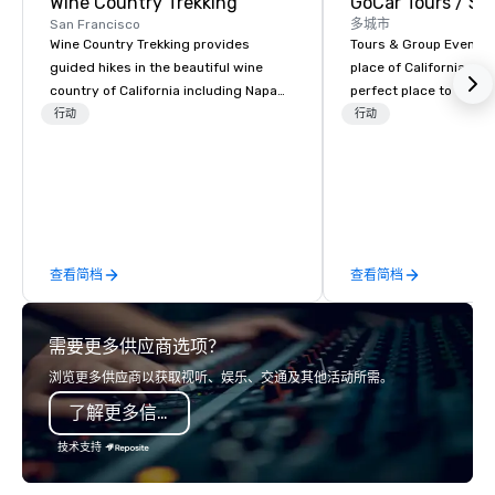
Wine Country Trekking
San Francisco
多城市
Wine Country Trekking provides
Tours & Group Events E
guided hikes in the beautiful wine
place of California. Sa
country of California including Napa
perfect place to visit 
and Sonoma Valleys. These
mix fun with history a
行动
行动
experiences include walking in the
with beauty. We delive
vineyards, amongst ancient redwood
fun and high-tech experi
trees and oak groves with a curated
staff will build you a 
wine country lunch and visits to iconic
from the ground up or
wineries for superb wine tasting
one of our existing act
experiences. In addition to our guided
your exact needs. Our
查看简档
查看简档
day hikes we provide luxury self-
greatly enhanced by a 
guided inn-to-in walking vacations
scoreboard, photo, vide
from the gateway City of San
3D navigation, augmen
需要更多供应商选项？
Francisco to the California wine
challenges presented 
country with a focus on superb hiking,
mobile device. We can also
浏览更多供应商以获取视听、娱乐、交通及其他活动所需。
lodging, food and wine. We also have
incorporate our Speed
了解更多信息
a Monterey Bay Trek.
Adventures into your 
plans. Check out
技术支持
www.speedboatadvent
more information on t