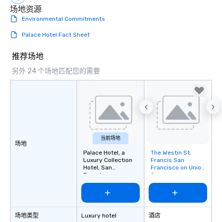
场地资源
Environmental Commitments
Palace Hotel Fact Sheet
推荐场地
另外 24 个场地匹配您的需要
当前场地
场地
Palace Hotel, a
The Westin St.
Removed from
Luxury Collection
Francis San
favorites
Hotel, San
Francisco on Union
Francisco
Square
场地类型
Luxury hotel
酒店