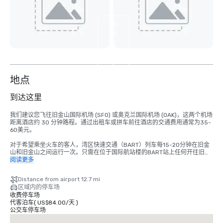
查
看
另
外
4
个
地点
到达这里
我们建议您飞往旧金山国际机场 (SFO) 或奥克兰国际机场 (OAK)，这两个机场
距离酒店约 30 分钟路程。通过出租车或拼车前往酒店的交通费用通常为35-
60美元。

对于希望乘坐火车的客人，湾区快速交通（BART）列车每15-20分钟在旧金
山和旧金山之间运行一次。只需在位于国际航站楼的BART站上任何开往旧金
山的列车即可。在蒙哥马利街站下车。皇宫酒店位于市场和新蒙哥马利街的拐
阅读更多
角处，就在火车站对面。总成本为8.65美元。行程时间约为 45 分钟。
Distance from airport 12.7 mi
区域内的停车场
收费停车场
代客泊车
(
US$84.00
/
天
)
公交车停车场