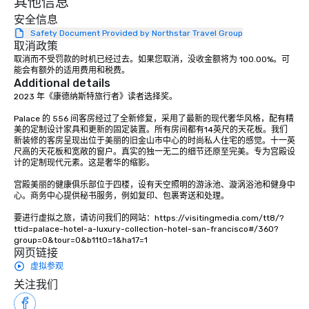
其他信息
安全信息
Safety Document Provided by Northstar Travel Group
取消政策
取消而不受罚款的时机已经过去。如果您取消，没收金额将为 100.00%。可
能会有额外的适用费用和税费。
Additional details
2023 年《康德纳斯特旅行者》读者选择奖。 

Palace 的 556 间客房经过了全新修复，采用了最新的现代奢华风格，配有精
美的定制设计家具和更新的固定装置。所有房间都有14英尺的天花板。我们
新装修的客房呈现出位于美丽的旧金山市中心的时尚私人住宅的感觉。十一英
尺高的天花板和宽敞的窗户。真实的独一无二的细节还原至完美。专为宫殿设
计的定制现代元素。这是奢华的缩影。 

宫殿美丽的健康俱乐部位于四楼，设有天空照明的游泳池、漩涡浴池和健身中
心。商务中心提供秘书服务，例如复印、包裹寄送和处理。

要进行虚拟之旅，请访问我们的网站：https://visitingmedia.com/tt8/?
ttid=palace-hotel-a-luxury-collection-hotel-san-francisco#/360?
group=0&tour=0&b11t0=1&ha17=1
网页链接
虚拟参观
关注我们