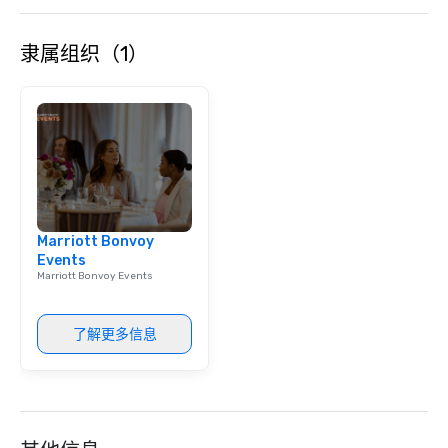
event to the water wit
Speedboat Adventure.
隶属组织（1）
Marriott Bonvoy
Events
Marriott Bonvoy Events
了解更多信息