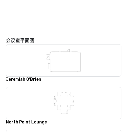
会议室平面图
Jeremiah O'Brien
North Point Lounge