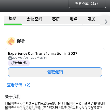
查看图库（32）
概览
会议空间
客房
地点
隶属
更
促销
Experience Our Transformation in 2027
2027/01/01 - 2027/12/31
促销价格
领取促销
查看所有（2）
关于我们
旧金山渔人码头凯悦中心酒店全新装修，位于旧金山市中心，融合了著名的旧
金山渔人码头的核心和灵魂。渔人码头拥有豪华的设施和无与伦比的地理位