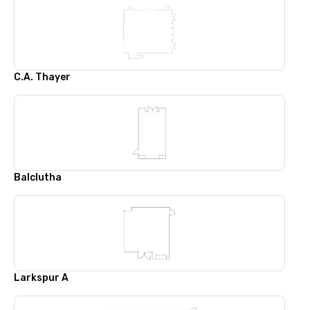
C.A. Thayer
Balclutha
Larkspur A