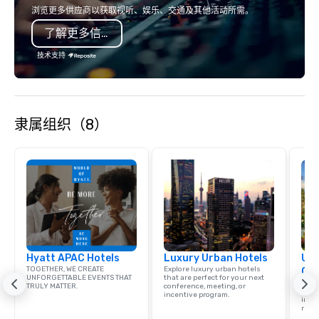
country with a focus on superb hiking,
event creates lasting 
浏览更多供应商以获取视听、娱乐、交通及其他活动所需。
lodging, food and wine. We also have
了解更多信息
a Monterey Bay Trek.
技术支持
隶属组织（8）
Hyatt APAC Hotels
Luxury Urban Hotels
Uni
TOGETHER, WE CREATE
Explore luxury urban hotels
Ca
UNFORGETTABLE EVENTS THAT
that are perfect for your next
Find 
TRULY MATTER.
conference, meeting, or
resor
incentive program.
ince
retre