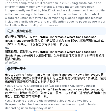
The hotel completed a full renovation in 2026 using sustainable and 
environmentally friendly materials. These materials have been 
independently verified by MindClick and are documented in our profile 
within supporting attachments. In addition, we have implemented 
waste reduction initiatives by eliminating excess single use plastics, 
including plastic straws, and significantly reducing paper usage in our 
back office through digital processes.
多元化和包容性
仅对于美国酒店，Hyatt Centric Fisherman's Wharf San Francisco -
Newly Renovated和/或母公司是否被认证为 51% 的多元化所有制商业企业
（BE）？如果是，请说明您获得以下哪一项认证：
NA
如果适用，请提供Hyatt Centric Fisherman's Wharf San Francisco -
Newly Renovated关于其在多样性、公平和包容性方面的承诺和举措的公开
报告的链接。
没有回复。
健康与安全
Hyatt Centric Fisherman's Wharf San Francisco - Newly Renovated的
做法是根据公共政府实体或私营组织的卫生服务建议制定的吗？如果是，请列
出使用了哪些组织的建议来制定这些做法：
Yes, GBAC STAR Accreditation (Global Biorisk Advisory Council)
Hyatt Centric Fisherman's Wharf San Francisco - Newly Renovated是
否对公共区域和公共设施（如会议室、餐厅、电梯站等）进行清洁和消毒？如
果是，请说明采取了哪些新措施。
Yes, All public areas are disinfected at least every two hours. 
Grequently touched surfaces are sanitized on an ongoing basis 
depending upon frequency of use.