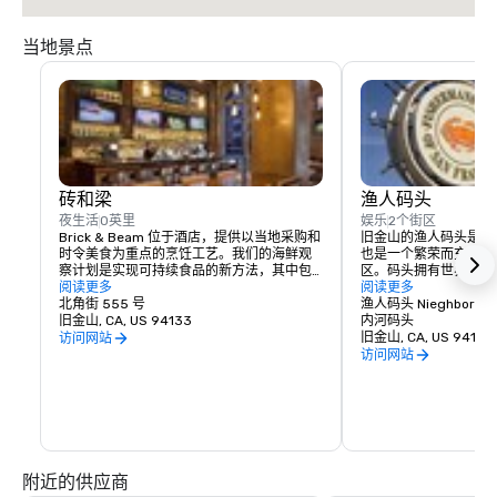
当地景点
砖和梁
渔人码头
夜生活
0英里
娱乐
2个街区
Brick & Beam 位于酒店，提供以当地采购和
旧金山的渔人码头是世
时令美食为重点的烹饪工艺。我们的海鲜观
也是一个繁荣而充满活
察计划是实现可持续食品的新方法，其中包
区。码头拥有世界一流
括精心采购和精心挑选的当地食品的负责任
阅读更多
和无尽的娱乐机会，真
阅读更多
菜单。从注重健康的有机食品到舒适的食
北角街 555 号
的地方。
渔人码头 Nieghborho
物，Brick & Beam 一定能满足任何美食家的
旧金山, CA, US 94133
内河码头
渴望。Brick & Beam 餐厅供应午餐和晚餐，
旧金山, CA, US 94133
访问网站
是在城市开始新的夜晚的完美方式。
访问网站
附近的供应商