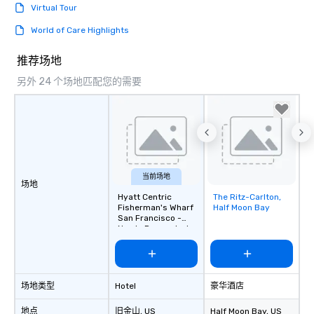
Virtual Tour
World of Care Highlights
推荐场地
另外 24 个场地匹配您的需要
当前场地
场地
Hyatt Centric
The Ritz-Carlton,
Removed from
Fisherman's Wharf
Half Moon Bay
favorites
San Francisco -
Newly Renovated
场地类型
Hotel
豪华酒店
地点
旧金山
, US
Half Moon Bay
, US