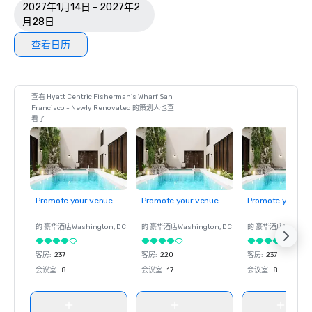
2027年1月14日 - 2027年2
月28日
查看日历
查看 Hyatt Centric Fisherman's Wharf San
Francisco - Newly Renovated 的策划人也查
看了
Promote your venue
Promote your venue
Promote your ve
的 豪华酒店
Washington
, DC
的 豪华酒店
Washington
, DC
的 豪华酒店
Washin
客房
:
237
客房
:
220
客房
:
237
会议室
:
8
会议室
:
17
会议室
:
8