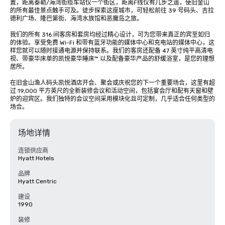
置，距离泰勒/海湾街缆车站仅一个街区，距离F线仅有几步之遥，使旧金山
的所有最佳景点触手可及。徒步探索这座城市，可轻松前往 39 号码头、吉拉
德利广场、隆巴第街、海湾水族馆和恶魔岛之旅。

我们的所有 316 间客房和套房均经过精心设计，可为您带来真正的宾至如归
的体验。享受免费 Wi-Fi 和带有蓝牙功能的媒体中心和充电站的媒体中心，这
样您就可以随时接通电源并保持联系。我们的客房还配备 47 英寸纯平高清电
视、带豪华床单的凯悦豪华睡床™ 以及配备豪华产品的舒缓浴室，是您的理想
居所。

在旧金山渔人码头凯悦酒店开会、聚会或庆祝您的下一个重要场合，这里有超
过 19,000 平方英尺的全新装修会议和活动空间，包括宴会厅和配有天窗和壁
炉的迎宾区。我们独特的会议空间采用模块化且可定制，几乎适合任何类型的
场合。
场地详情
连锁供应商
Hyatt Hotels
品牌
Hyatt Centric
建设
1990
装修