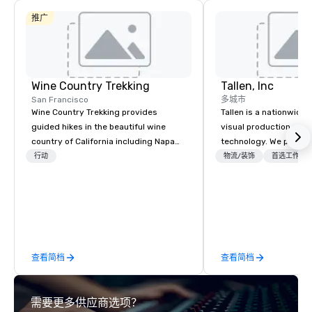
推广
Wine Country Trekking
Tallen, Inc
San Francisco
多城市
Wine Country Trekking provides
Tallen is a nationwide 
guided hikes in the beautiful wine
visual production and
country of California including Napa
technology. We provide
and Sonoma Valleys. These
solutions — from crea
行动
物流/装饰
首选工作人
experiences include walking in the
state-of-the-art equi
vineyards, amongst ancient redwood
technical support — fo
trees and oak groves with a curated
meetings, and live even
wine country lunch and visits to iconic
With a dedicated team
wineries for superb wine tasting
to-coast network, we 
experiences. In addition to our guided
consistent, high-quali
查看简档
查看简档
day hikes we provide luxury self-
while helping clients 
guided inn-to-in walking vacations
costs. Trusted by top 
from the gateway City of San
across all industries, 
需要更多供应商选项？
Francisco to the California wine
visions to life and en