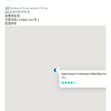
2.75 美元

Distance from airport 15 mi
有轨电车

区域内的停车场
时间：周一至周五-凌晨 4 点至午夜，周六-早上 6 点至午夜，周日-上午 8 点
收费停车场
至午夜。

代客泊车
(
US$65.00
/
天
)
免费

街道停车
出租车

单向

$55.00 美元

UBER/LYFT

单向

$60.00 美元

奥克兰国际机场 (OAK)

20 英里

交通选项：

Hyatt Centric Fisherman's Wharf San Franci
直接骑行

酒店
85.00 美元

4/5
出租车

70.00 美元。