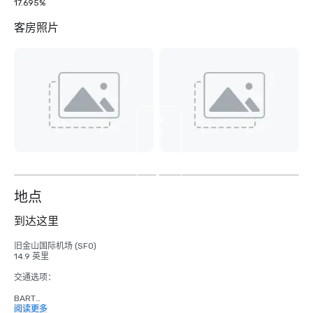
17.695%
客房照片
查
看
另
外
3
个
地点
到达这里
旧金山国际机场 (SFO)

14.9 英里

交通选项：

BART

成人

阅读更多