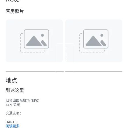
17.695%
客房照片
查
看
另
外
3
个
地点
到达这里
旧金山国际机场 (SFO)

14.9 英里

交通选项：

BART

成人

阅读更多