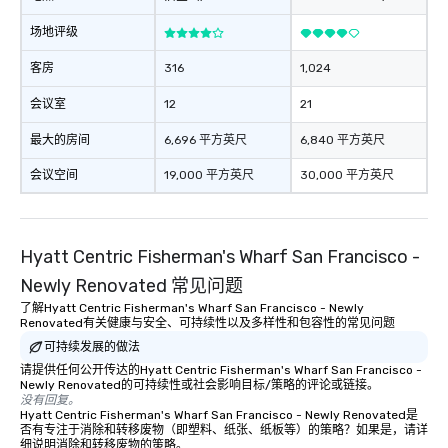
everyone is treated lik
immediate seating upon
场地评级
What’s more, your gro
客房
316
1,024
a special warm welcom
from the restaurant c
会议室
12
21
be printed featuring yo
which can be an added 
最大的房间
6,696 平方英尺
6,840 平方英尺
those Instagram mome
会议空间
19,000 平方英尺
30,000 平方英尺
For added ease, we ca
transportation pick-up
as well as an event ph
for groups that desire 
Hyatt Centric Fisherman's Wharf San Francisco -
experience, we can als
an evening helicopter 
Newly Renovated 常见问题
glittering lights of The S
了解Hyatt Centric Fisherman's Wharf San Francisco - Newly
Memorable Experience f
Renovated有关健康与安全、可持续性以及多样性和包容性的常见问题
Smacking Foodie Tours
可持续发展的做法
to gather and dine tha
请提供任何公开传达的Hyatt Centric Fisherman's Wharf San Francisco -
Newly Renovated的可持续性或社会影响目标/策略的评论或链接。
experienced, and all ar
没有回复。
remember. Our one-of-
Hyatt Centric Fisherman's Wharf San Francisco - Newly Renovated是
are special, from the fi
否有专注于消除和转移废物（即塑料、纸张、纸板等）的策略？如果是，请详
细说明消除和转移废物的策略。