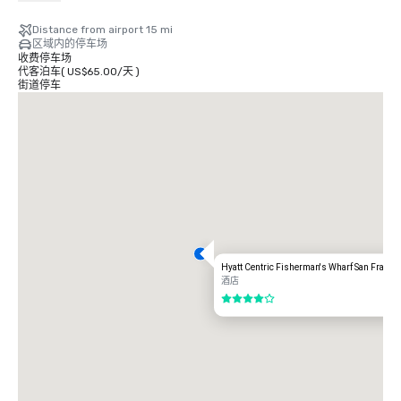
2.75 美元

Distance from airport 15 mi
有轨电车

区域内的停车场
时间：周一至周五-凌晨 4 点至午夜，周六-早上 6 点至午夜，周日-上午 8 点
收费停车场
至午夜。

代客泊车
(
US$65.00
/
天
)
免费

街道停车
出租车

单向

$55.00 美元

UBER/LYFT

单向

$60.00 美元

奥克兰国际机场 (OAK)

20 英里

交通选项：

Hyatt Centric Fisherman's Wharf San Franci
直接骑行

酒店
85.00 美元

4/5
出租车

70.00 美元。