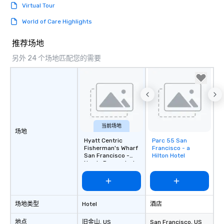
Virtual Tour
groups from as few as
as 500 guests, making
World of Care Highlights
choice for any corpora
Stress-Free Booking 
推荐场地
a tour is stress-free a
另外 24 个场地匹配您的需要
enjoy the company of 
more easily. You’ll tak
knowing that everythin
of from the moment the
booked to the minute i
Since the menu is alre
have nothing to worry 
当前场地
场地
remember to submit ah
Hyatt Centric
Parc 55 San
Removed from
date any dietary restr
Fisherman's Wharf
Francisco - a
favorites
allergies for anyone in
San Francisco -
Hilton Hotel
Newly Renovated
Feel Like a VIP at Each
Smacking Foodie Tours
group members never 
about waiting in line to
场地类型
Hotel
酒店
restaurant or being sh
than desirable table. O
地点
旧金山
, US
San Francisco
, US