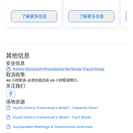
included. The only thi
are drinks. However, 
package upgrade is ava
了解更多信息
了解更多信息
provides guests a sign
at various stops. Build Your Network
Our exclusive experien
ultimate networking op
a typical sit-down dinn
to engage the person t
其他信息
right of you. Because 
place at multiple resta
安全信息
walking in between, th
Safety Document Provided by Northstar Travel Group
取消政策
countless opportunitie
48 小时取消-必须在抵达前 48 小时取消预订。
with different people 
关注我们
down at each venue a
traverse along the way
experiences not only 
场地资源
ways to network, but a
Hyatt Centric Fisherman's Wharf - Capacity Chart
way to do so. Large Groups Welcome
Hyatt Centric Fisherman's Wharf - Fact Sheet
Lip Smacking Foodie To
groups, small or large.
Sustainable Meetings & Guestrooms Overview
experiences can acc