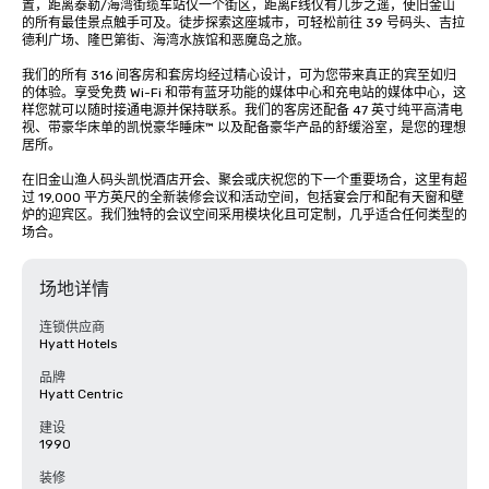
置，距离泰勒/海湾街缆车站仅一个街区，距离F线仅有几步之遥，使旧金山
的所有最佳景点触手可及。徒步探索这座城市，可轻松前往 39 号码头、吉拉
德利广场、隆巴第街、海湾水族馆和恶魔岛之旅。

我们的所有 316 间客房和套房均经过精心设计，可为您带来真正的宾至如归
的体验。享受免费 Wi-Fi 和带有蓝牙功能的媒体中心和充电站的媒体中心，这
样您就可以随时接通电源并保持联系。我们的客房还配备 47 英寸纯平高清电
视、带豪华床单的凯悦豪华睡床™ 以及配备豪华产品的舒缓浴室，是您的理想
居所。

在旧金山渔人码头凯悦酒店开会、聚会或庆祝您的下一个重要场合，这里有超
过 19,000 平方英尺的全新装修会议和活动空间，包括宴会厅和配有天窗和壁
炉的迎宾区。我们独特的会议空间采用模块化且可定制，几乎适合任何类型的
场合。
场地详情
连锁供应商
Hyatt Hotels
品牌
Hyatt Centric
建设
1990
装修