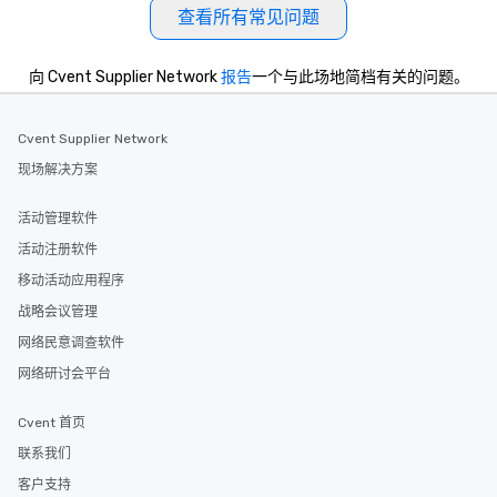
查看所有常见问题
Different Types of Cuis
experiences offer the a
several renowned rest
向 Cvent Supplier Network
报告
一个与此场地简档有关的问题。
convenient outing, inc
and your guests might
discovered otherwise 
Cvent Supplier Network
at a typical corporate 
现场解决方案
a way to try some of t
in the city and dive in
活动管理软件
cuisines and dishes. Al
selected dishes are cu
活动注册软件
high standards to ensu
移动活动应用程序
delight any palate. Tours Available
战略会议管理
from Day to Night With
group experience, bookin
网络民意调查软件
key. Whether you desir
网络研讨会平台
business hours or earl
after work, we can coo
Cvent 首页
you to provide options 
联系我们
needs. Go for as Long or as Short as
You Like Along with fle
客户支持