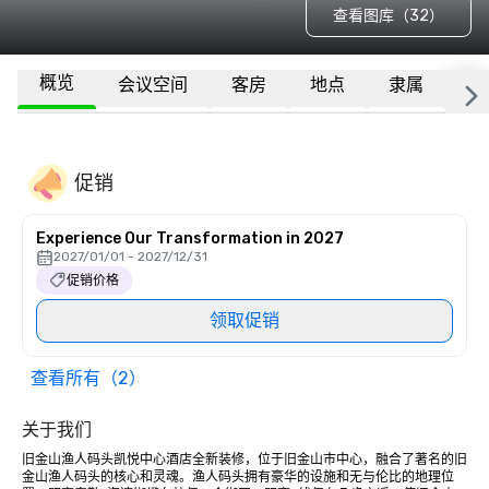
查看图库（32）
概览
会议空间
客房
地点
隶属
更
促销
Experience Our Transformation in 2027
2027/01/01 - 2027/12/31
促销价格
领取促销
查看所有（2）
关于我们
旧金山渔人码头凯悦中心酒店全新装修，位于旧金山市中心，融合了著名的旧
金山渔人码头的核心和灵魂。渔人码头拥有豪华的设施和无与伦比的地理位