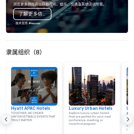
country with a focus on superb hiking,
colleagues at each ven
浏览更多供应商以获取视听、娱乐、交通及其他活动所需。
lodging, food and wine. We also have
mingle, and easily net
了解更多信息
a Monterey Bay Trek.
is led by a professiona
specializing in escort
技术支持
with utmost care, who
each experience with 
engaging information 
Lip Smacking Foodie T
隶属组织（8）
entertaining activity 
dining experience meld
that are sure to add ne
meeting events, from 
team building. All-Inclusive Group
Dining When meeting p
corporate group event
Smacking Foodie Tours,
group is assured a top
Hyatt APAC Hotels
Luxury Urban Hotels
Uni
experience with three 
TOGETHER, WE CREATE
Explore luxury urban hotels
Ca
signature dishes at ea
UNFORGETTABLE EVENTS THAT
that are perfect for your next
Find 
TRULY MATTER.
conference, meeting, or
Our affordable tours a
resor
incentive program.
ince
person with tax and gr
retre