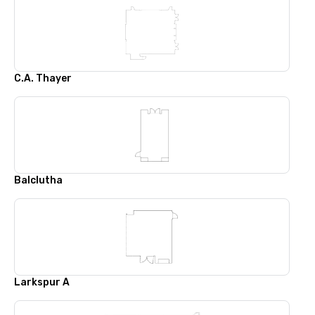
C.A. Thayer
Balclutha
Larkspur A