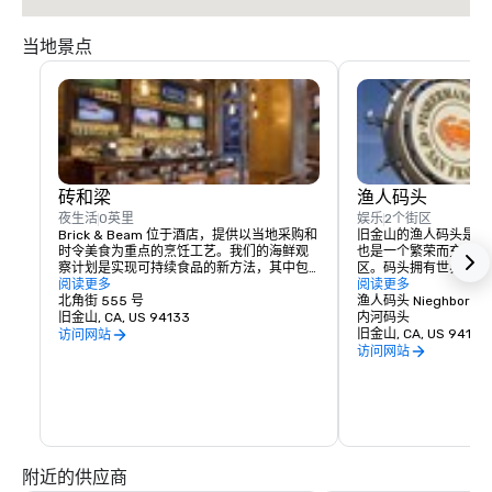
当地景点
砖和梁
渔人码头
夜生活
0英里
娱乐
2个街区
Brick & Beam 位于酒店，提供以当地采购和
旧金山的渔人码头是世
时令美食为重点的烹饪工艺。我们的海鲜观
也是一个繁荣而充满活
察计划是实现可持续食品的新方法，其中包
区。码头拥有世界一流
括精心采购和精心挑选的当地食品的负责任
阅读更多
和无尽的娱乐机会，真
阅读更多
菜单。从注重健康的有机食品到舒适的食
北角街 555 号
的地方。
渔人码头 Nieghborho
物，Brick & Beam 一定能满足任何美食家的
旧金山, CA, US 94133
内河码头
渴望。Brick & Beam 餐厅供应午餐和晚餐，
旧金山, CA, US 94133
访问网站
是在城市开始新的夜晚的完美方式。
访问网站
附近的供应商