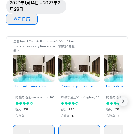
2027年1月14日 - 2027年2
月28日
查看日历
查看 Hyatt Centric Fisherman's Wharf San
Francisco - Newly Renovated 的策划人也查
看了
Promote your venue
Promote your venue
Promote your ve
的 豪华酒店
Washington
, DC
的 豪华酒店
Washington
, DC
的 豪华酒店
Washin
客房
:
237
客房
:
220
客房
:
237
会议室
:
8
会议室
:
17
会议室
:
8