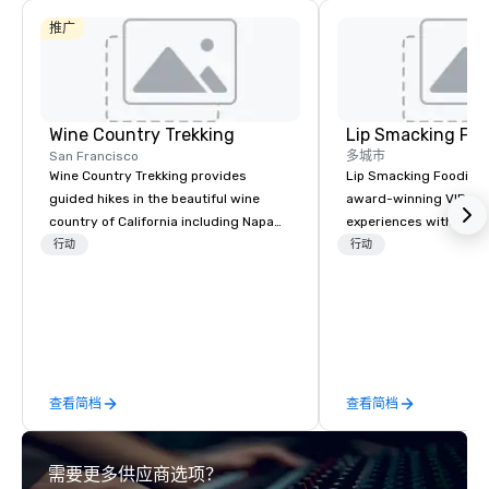
推广
Wine Country Trekking
Lip Smacking Foo
San Francisco
多城市
Wine Country Trekking provides
Lip Smacking Foodie T
guided hikes in the beautiful wine
award-winning VIP gro
country of California including Napa
experiences with visits
and Sonoma Valleys. These
restaurants throughou
行动
行动
experiences include walking in the
States. Choose either
vineyards, amongst ancient redwood
activity or evening d
trees and oak groves with a curated
groups are escorted i
wine country lunch and visits to iconic
the best tables in the 
wineries for superb wine tasting
most-sought-after res
experiences. In addition to our guided
enjoy a parade of sign
查看简档
查看简档
day hikes we provide luxury self-
and craft cocktails at 
guided inn-to-in walking vacations
with complete VIP serv
from the gateway City of San
experience gives gues
需要更多供应商选项？
Francisco to the California wine
opportunity to sit next 