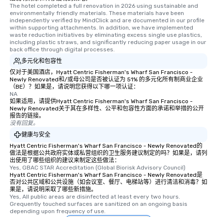
last. It’s an experienc
The hotel completed a full renovation in 2026 using sustainable and 
will reminisce about lo
environmentally friendly materials. These materials have been 
independently verified by MindClick and are documented in our profile 
leave. Location, Location, Location
within supporting attachments. In addition, we have implemented 
One of the best reason
waste reduction initiatives by eliminating excess single use plastics, 
convenient and efficie
including plastic straws, and significantly reducing paper usage in our 
back office through digital processes.
experience is designed
多元化和包容性
restaurants are within
walking distance of ea
仅对于美国酒店，Hyatt Centric Fisherman's Wharf San Francisco -
Newly Renovated和/或母公司是否被认证为 51% 的多元化所有制商业企业
short stroll allows you
（BE）？如果是，请说明您获得以下哪一项认证：
members a chance to 
NA
如果适用，请提供Hyatt Centric Fisherman's Wharf San Francisco -
networking opportunit
Newly Renovated关于其在多样性、公平和包容性方面的承诺和举措的公开
heading to the next pl
报告的链接。
itinerary. You Get a Dinner and a Show
没有回复。
Our tours offer an exqu
健康与安全
entertainment. All tour
Hyatt Centric Fisherman's Wharf San Francisco - Newly Renovated的
knowledgeable, profes
做法是根据公共政府实体或私营组织的卫生服务建议制定的吗？如果是，请列
出使用了哪些组织的建议来制定这些做法：
who leads the group on
Yes, GBAC STAR Accreditation (Global Biorisk Advisory Council)
offering engaging tidb
Hyatt Centric Fisherman's Wharf San Francisco - Newly Renovated是
否对公共区域和公共设施（如会议室、餐厅、电梯站等）进行清洁和消毒？如
fascinating stories. S
果是，请说明采取了哪些新措施。
interactive experience
Yes, All public areas are disinfected at least every two hours. 
along the way exclusive
Grequently touched surfaces are sanitized on an ongoing basis 
depending upon frequency of use.
ensuring there is neve