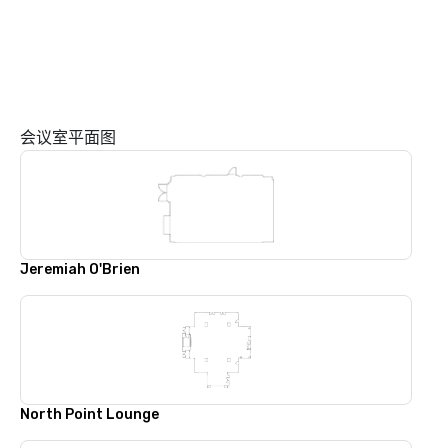
会议室平面图
Jeremiah O'Brien
North Point Lounge