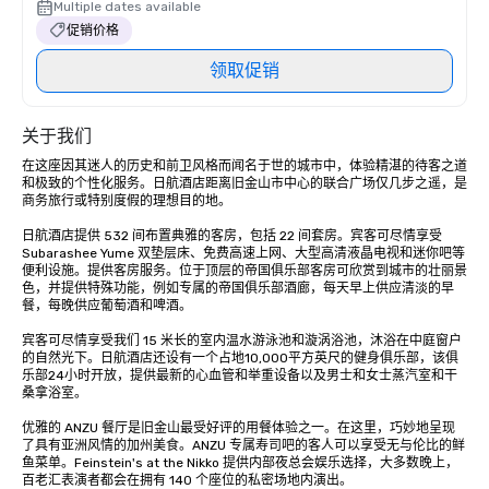
Multiple dates available
促销价格
领取促销
关于我们
在这座因其迷人的历史和前卫风格而闻名于世的城市中，体验精湛的待客之道
和极致的个性化服务。日航酒店距离旧金山市中心的联合广场仅几步之遥，是
商务旅行或特别度假的理想目的地。 

日航酒店提供 532 间布置典雅的客房，包括 22 间套房。宾客可尽情享受 
Subarashee Yume 双垫层床、免费高速上网、大型高清液晶电视和迷你吧等
便利设施。提供客房服务。位于顶层的帝国俱乐部客房可欣赏到城市的壮丽景
色，并提供特殊功能，例如专属的帝国俱乐部酒廊，每天早上供应清淡的早
餐，每晚供应葡萄酒和啤酒。

宾客可尽情享受我们 15 米长的室内温水游泳池和漩涡浴池，沐浴在中庭窗户
的自然光下。日航酒店还设有一个占地10,000平方英尺的健身俱乐部，该俱
乐部24小时开放，提供最新的心血管和举重设备以及男士和女士蒸汽室和干
桑拿浴室。 

优雅的 ANZU 餐厅是旧金山最受好评的用餐体验之一。在这里，巧妙地呈现
了具有亚洲风情的加州美食。ANZU 专属寿司吧的客人可以享受无与伦比的鲜
鱼菜单。Feinstein's at the Nikko 提供内部夜总会娱乐选择，大多数晚上，
百老汇表演者都会在拥有 140 个座位的私密场地内演出。
