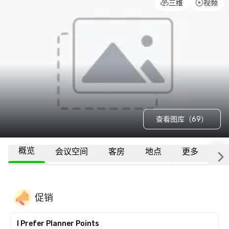
三维
视频
查看图库（69）
概览
会议空间
客房
地点
更多
常
促销
I Prefer Planner Points