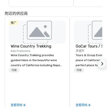
附近的供应商
推广
Wine Country Trekking
San Francisco
多城市
Wine Country Trekking provides
Tours & Group Events E
guided hikes in the beautiful wine
place of California. Sa
country of California including Napa
perfect place to visit 
and Sonoma Valleys. These
mix fun with history a
行动
行动
experiences include walking in the
with beauty. We delive
vineyards, amongst ancient redwood
fun and high-tech experi
trees and oak groves with a curated
staff will build you a 
wine country lunch and visits to iconic
from the ground up or
wineries for superb wine tasting
one of our existing act
experiences. In addition to our guided
your exact needs. Our
查看简档
查看简档
day hikes we provide luxury self-
greatly enhanced by a 