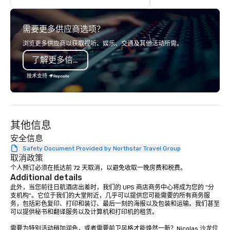
guided inn-to-in walking vacations
scoreboard, photo, vide
from the gateway City of San
3D navigation, augmen
需要更多供应商选项？
Francisco to the California wine
challenges presented 
country with a focus on superb hiking,
mobile device. We can also
浏览更多供应商以获取视听、娱乐、交通及其他活动所需。
lodging, food and wine. We also have
incorporate our Speed
了解更多信息
a Monterey Bay Trek.
Adventures into your 
plans. Check out
技术支持
www.speedboatadvent
more information on t
event to the water wit
Speedboat Adventure.
其他信息
安全信息
Safety Document Provided by Northstar Travel Group
取消政策
个人预订必须在抵达前 72 天取消，以避免收取一晚房费和税费。
Additional details
此外，当您前往日航酒店出差时，我们的 UPS 商店商务中心将成为您的 “分
支机构”。它位于我们的大堂附近，几乎可以提供您可能需要的所有商务服
务，包括彩色复印、打印和装订、最后一刻的海报以及包装和运输。我们甚至
可以提供秘书和翻译服务以及计算机和打印机的租赁。

需要为特别活动稍加润色，或者需要前卫风格才能焕然一新？Nicolas 沙龙位