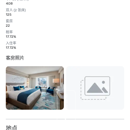
408
双人 (2 张床)
125
套房
22
税率
17.72%
入住率
17.72%
客房照片
查
看
另
外
5
个
地点