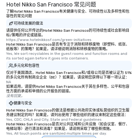
Hotel Nikko San Francisco 常见问题
了解Hotel Nikko San Francisco有关健康与安全、可持续性以及多样性和包
容性的常见问题
可持续发展的做法
请提供任何公开传达的Hotel Nikko San Francisco的可持续性或社会影响目
标/策略的评论或链接。
https://www.hotelnikkosf.com/green-initiatives
Hotel Nikko San Francisco是否有专注于消除和转移废物（即塑料、纸张、
纸板等）的策略？如果是，请详细说明消除和转移废物的策略。
Yes, We sort recyclables in the guest rooms and function rooms and 
its sorted again before it goes into containers.
多元化和包容性
仅对于美国酒店，Hotel Nikko San Francisco和/或母公司是否被认证为 51%
的多元化所有制商业企业（BE）？如果是，请说明您获得以下哪一项认证：
NA
如果适用，请提供Hotel Nikko San Francisco关于其在多样性、公平和包容
性方面的承诺和举措的公开报告的链接。
没有回复。
健康与安全
Hotel Nikko San Francisco的做法是根据公共政府实体或私营组织的卫生服
务建议制定的吗？如果是，请列出使用了哪些组织的建议来制定这些做法：
Yes, CDC, CHLA and City, State and Federal guidelines
Hotel Nikko San Francisco是否对公共区域和公共设施（如会议室、餐厅、
电梯站等）进行清洁和消毒？如果是，请说明采取了哪些新措施。
Yes, All touch points are sanitized multiple times per day.