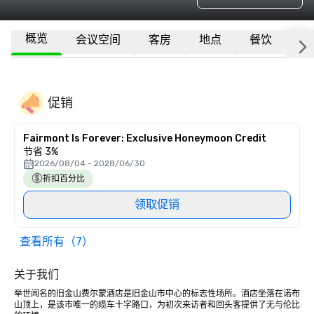
概览
会议空间
客房
地点
餐饮
更
促销
Fairmont Is Forever: Exclusive Honeymoon Credit
节省 3%
2026/08/04 - 2028/06/30
折扣百分比
领取促销
查看所有（7）
关于我们
举世闻名的旧金山费尔蒙酒店是旧金山市中心的标志性场所。酒店坐落在诺布
山顶上，是该市唯一的缆车十字路口，为初次来访者和回头客提供了无与伦比