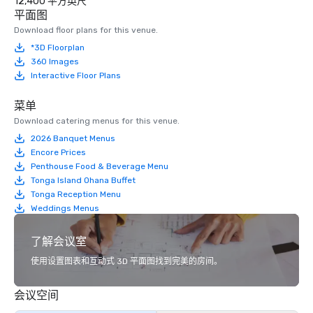
12,400 平方英尺
平面图
Download floor plans for this venue.
*3D Floorplan
360 Images
Interactive Floor Plans
菜单
Download catering menus for this venue.
2026 Banquet Menus
Encore Prices
Penthouse Food & Beverage Menu
Tonga Island Ohana Buffet
Tonga Reception Menu
Weddings Menus
了解会议室
使用设置图表和互动式 3D 平面图找到完美的房间。
会议空间