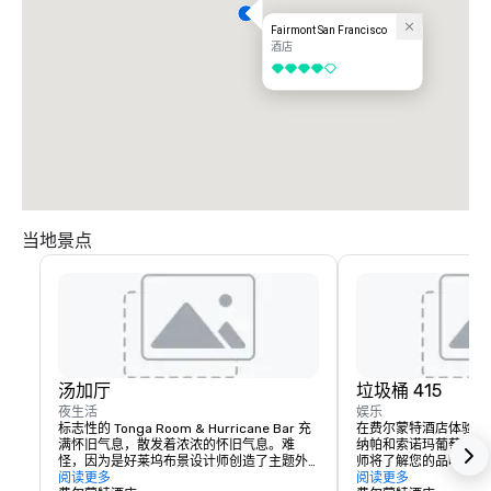
Fairmont San Francisco
酒店
4/5
当地景点
汤加厅
垃圾桶 415
夜生活
娱乐
标志性的 Tonga Room & Hurricane Bar 充
在费尔蒙特酒店体验奢
满怀旧气息，散发着浓浓的怀旧气息。难
纳帕和索诺玛葡萄酒之
怪，因为是好莱坞布景设计师创造了主题外
师将了解您的品味，了
观和感觉。客人聚集在一个大型的中央 “泻
阅读更多
开，并为您打造独一无
阅读更多