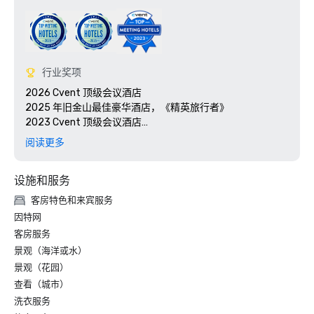
行业奖项
2026 Cvent 顶级会议酒店

2025 年旧金山最佳豪华酒店，《精英旅行者》 

2023 Cvent 顶级会议酒店

2023 年 7x7：2023 年旧金山的 50 种最具标志性的鸡尾
阅读更多
酒，#1 1934 汤加厅的僵尸

2023 年旅行 + 休闲 500 家最佳酒店

设施和服务
2022年今日会议最佳大奖

2022年旅行+休闲：旧金山5家最佳酒店

客房特色和来宾服务
2022 年手册：最佳奢侈品

因特网
2022年福布斯：最佳酒店

客房服务
2022年当地度假：旧金山最佳豪华酒店

景观（海洋或水）
2022年美国历史酒店最佳历史酒店（超过400间客房）提名
景观（花园）
入围者

2022年美国历史酒店最佳城市中心历史酒店提名入围者

查看（城市）
2021 年《旧金山周刊》读者投票得主最佳酒店

洗衣服务