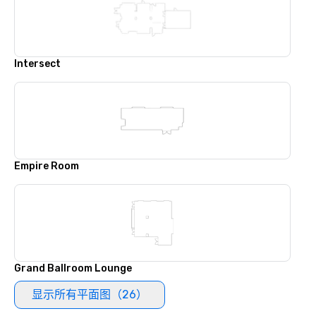
Intersect
Empire Room
Grand Ballroom Lounge
显示所有平面图（26）