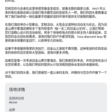
的环境。 

您和您的与会者在这里将感觉像皇室成员，就像无数的国家元首、1907 年以
来的每位美国总统以及我们每天都欢迎的连续名人一样。我们的回头客数量证
明了我们始终如一地在最豪华但最舒适的环境中提供无可挑剔的服务。 

在我们酒店举办小型聚会、定制活动、大型会议或特别活动无与伦比，因为旧
金山费尔蒙酒店拥有多个室内和室外 “独一无二的旧金山空间”。让我们帮助
您打造精心设计的活动体验，将多个场地和地点的观众和主持人联系起来，实
现您的会议目标和需求。请询问我们的户外屋顶花园、Tony Bennett Way 街
景和臭名昭著的皇冠厅，以获得非凡的体验。

如果不参观屡获殊荣的汤加厅，旧金山之旅就不算完整。这种受波利尼西亚启
发的体验欢迎买家和大型团体。请询问更多详情。

如果您是第一次考虑旧金山费尔蒙酒店，我们感谢您的考虑，并欢迎有机会讨
论您的需求，以及我们将如何提供从计划流程到团体出发后的卓越体验。 

对于我们的回头客，我们感谢您一直以来的支持，并期待与您合作开展下一个
项目。
场地详情
连锁供应商
Accor
品牌