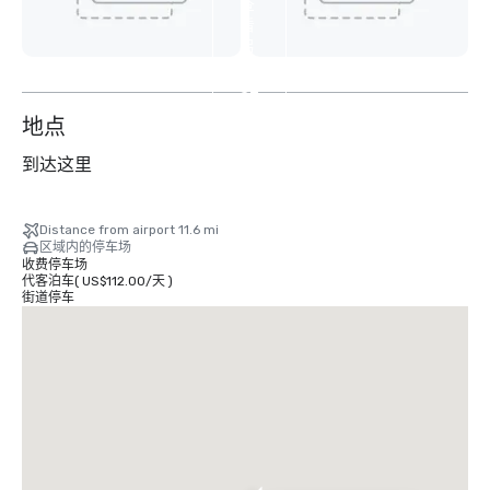
查
看
另
外
32
个
地点
到达这里
Distance from airport 11.6 mi
区域内的停车场
收费停车场
代客泊车
(
US$112.00
/
天
)
街道停车