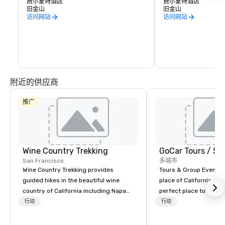
湖” 周围，该泻湖曾经是酒店的室内游泳池。
费尔蒙特酒店
费尔蒙特酒店
热带雨、雷电和闪电风暴不时吹过，而乐队
旧金山
旧金山
则在浮船上演奏。
访问网站
访问网站
附近的供应商
推广
Wine Country Trekking
San Francisco
多城市
Wine Country Trekking provides
Tours & Group Events E
guided hikes in the beautiful wine
place of California. Sa
country of California including Napa
perfect place to visit 
and Sonoma Valleys. These
mix fun with history a
行动
行动
experiences include walking in the
with beauty. We delive
vineyards, amongst ancient redwood
fun and high-tech experi