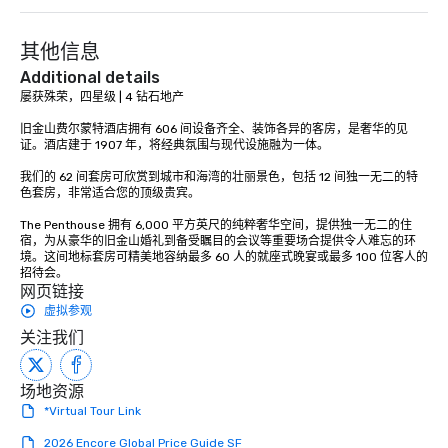
其他信息
Additional details
屡获殊荣，四星级 | 4 钻石地产

旧金山费尔蒙特酒店拥有 606 间设备齐全、装饰各异的客房，是奢华的见
证。酒店建于 1907 年，将经典氛围与现代设施融为一体。 

我们的 62 间套房可欣赏到城市和海湾的壮丽景色，包括 12 间独一无二的特
色套房，非常适合您的顶级贵宾。 

The Penthouse 拥有 6,000 平方英尺的纯粹奢华空间，提供独一无二的住
宿，为从豪华的旧金山婚礼到备受瞩目的会议等重要场合提供令人难忘的环
境。这间地标套房可精美地容纳最多 60 人的就座式晚宴或最多 100 位客人的
招待会。
网页链接
虚拟参观
关注我们
场地资源
*Virtual Tour Link
2026 Encore Global Price Guide SF