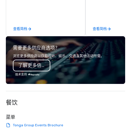
trees and oak groves with a curated
staff will build you a 
wine country lunch and visits to iconic
from the ground up or
wineries for superb wine tasting
one of our existing act
experiences. In addition to our guided
your exact needs. Our
查看简档
查看简档
day hikes we provide luxury self-
greatly enhanced by a 
guided inn-to-in walking vacations
scoreboard, photo, vide
from the gateway City of San
3D navigation, augmen
需要更多供应商选项？
Francisco to the California wine
challenges presented 
country with a focus on superb hiking,
mobile device. We can also
浏览更多供应商以获取视听、娱乐、交通及其他活动所需。
lodging, food and wine. We also have
incorporate our Speed
了解更多信息
a Monterey Bay Trek.
Adventures into your 
plans. Check out
技术支持
www.speedboatadvent
more information on t
event to the water wit
Speedboat Adventure.
餐饮
菜单
Tonga Group Events Brochure