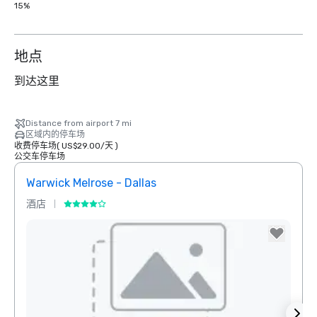
15%
地点
到达这里
Distance from airport 7 mi
区域内的停车场
收费停车场
(
US$29.00
/
天
)
公交车停车场
Warwick Melrose - Dallas
The 
酒店
酒店