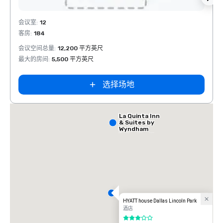
Extended
Stay America
Removed from favorites
Rem
Dallas - North
会议室
:
12
会议室
- Park Central
客房
:
184
客房
:
会议空间总量
:
12,200 平方英尺
会议空
最大的房间
:
5,500 平方英尺
最大的
选择场地
La Quinta Inn
& Suites by
Wyndham
Dallas North
Central
HYATT house Dallas Lincoln Park
酒店
3/5