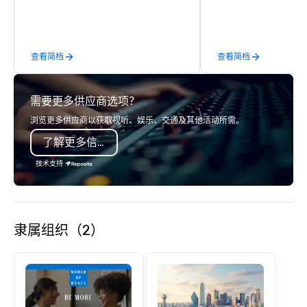
logistics, shipping, al
commerce solutions we 
While there are many 
companies to choose f
查看简档
查看简档
years of industry exp
commitment to except
service set us apart. W
需要更多供应商选项？
smart, reliable soluti
make the end-user ex
浏览更多供应商以获取视听、娱乐、交通及其他活动所需。
seamless from start to fini
了解更多信息
also a certified WOSB.
技术支持
隶属组织（2）