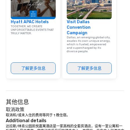
Hyatt APAC Hotels
Visit Dallas
TOGETHER, WE CREATE
Convention
UNFORGETTABLE EVENTS THAT
Campaign
TRULY MATTER.
Dallas, an emerging global city,
exudes its own unique energy,
which is fueled, empowered
and supercharged by its
diverse people.
了解更多信息
了解更多信息
其他信息
取消政策
取消和/或未入住的费用等同于 1 晚住宿。
Additional details
达拉斯/林肯公园凯悦嘉寓酒店是一家高档的全套房酒店，设有一室公寓和一