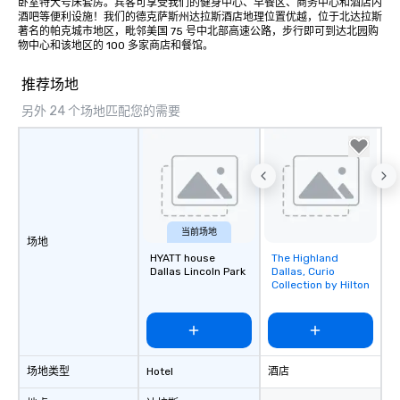
卧室特大号床套房。宾客可享受我们的健身中心、早餐区、商务中心和酒店内
酒吧等便利设施！我们的德克萨斯州达拉斯酒店地理位置优越，位于北达拉斯
著名的帕克城市地区，毗邻美国 75 号中北部高速公路，步行即可到达北园购
物中心和该地区的 100 多家商店和餐馆。
推荐场地
另外 24 个场地匹配您的需要
当前场地
场地
HYATT house
The Highland
Removed from
Dallas Lincoln Park
Dallas, Curio
favorites
Collection by Hilton
场地类型
Hotel
酒店