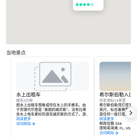
4/5
当地景点
水上出租车
希尔斯伯勒入口
娱乐
1分钟
历史地标
13英里
把水上出租车想象成你在水上的手推车。由
希尔斯伯勒湾灯塔于 190
于劳德代尔堡是 “美国的威尼斯”，没有比乘
英尺，标志着佛罗里达
坐水上电车更好的游览威尼斯的方式了。游
是任何一座灯塔。它包含
览劳德代尔堡和好莱坞海滩，欣赏最佳景
阅读更多
蜡烛能量的灯，是美国
阅读更多
点，参观餐厅并前往海滩。水上出租车不仅
还有更多的历史。这座
邮政信箱 326
访问网站
仅是乘船。
要归功于最著名的 “赤
庞帕诺海滩, FL, US 33
第一条往返棕榈滩和迈
访问网站