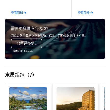
luxury transportation company
Build and Battle 1, Rob
offering quality transportation
Battle 2, and our newe
查看简档
查看简档
services.
Robot Racing! We deliv
large groups anywhere
States: Robot Build and
需要更多供应商选项？
300 people, Robot Buil
up to 500 people, Robo
浏览更多供应商以获取视听、娱乐、交通及其他活动所需。
200 people, and combin
了解更多信息
to 800 people!
技术支持
隶属组织（7）