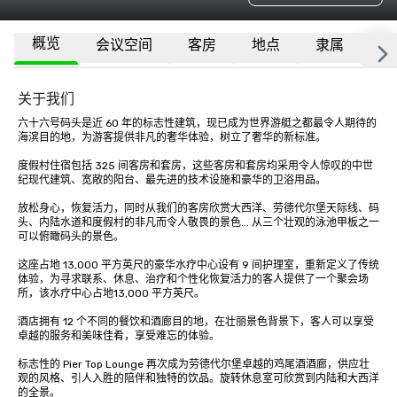
概览
会议空间
客房
地点
隶属
更
关于我们
六十六号码头是近 60 年的标志性建筑，现已成为世界游艇之都最令人期待的
海滨目的地，为游客提供非凡的奢华体验，树立了奢华的新标准。

度假村住宿包括 325 间客房和套房，这些客房和套房均采用令人惊叹的中世
纪现代建筑、宽敞的阳台、最先进的技术设施和豪华的卫浴用品。

放松身心，恢复活力，同时从我们的客房欣赏大西洋、劳德代尔堡天际线、码
头、内陆水道和度假村的非凡而令人敬畏的景色... 从三个壮观的泳池甲板之一
可以俯瞰码头的景色。

这座占地 13,000 平方英尺的豪华水疗中心设有 9 间护理室，重新定义了传统
体验，为寻求联系、休息、治疗和个性化恢复活力的客人提供了一个聚会场
所，该水疗中心占地13,000 平方英尺。

酒店拥有 12 个不同的餐饮和酒廊目的地，在壮丽景色背景下，客人可以享受
卓越的服务和美味佳肴，享受难忘的体验。

标志性的 Pier Top Lounge 再次成为劳德代尔堡卓越的鸡尾酒酒廊，供应壮
观的风格、引人入胜的陪伴和独特的饮品。旋转休息室可欣赏到内陆和大西洋
的全景。
