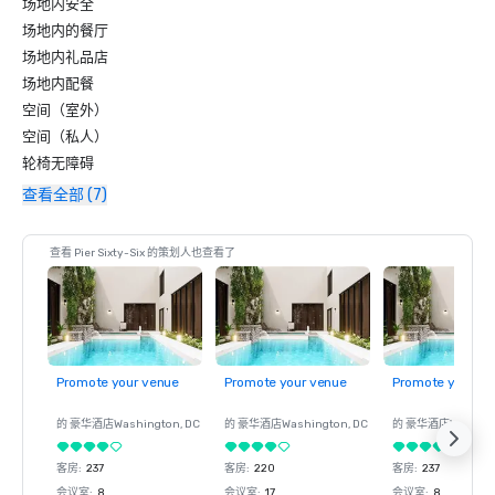
场地内安全
场地内的餐厅
场地内礼品店
场地内配餐
空间（室外）
空间（私人）
轮椅无障碍
查看全部 (7)
查看 Pier Sixty-Six 的策划人也查看了
Promote your venue
Promote your venue
Promote your ve
的 豪华酒店
Washington
, DC
的 豪华酒店
Washington
, DC
的 豪华酒店
Washin
客房
:
237
客房
:
220
客房
:
237
会议室
:
8
会议室
:
17
会议室
:
8