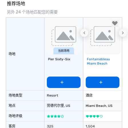
推荐场地
另外 24 个场地匹配您的需要
当前场地
场地
Pier Sixty-Six
Fontainebleau
Removed from
Miami Beach
favorites
场地类型
Resort
酒店
地点
劳德代尔堡
, US
Miami Beach
, US
场地评级
客房
325
1,504