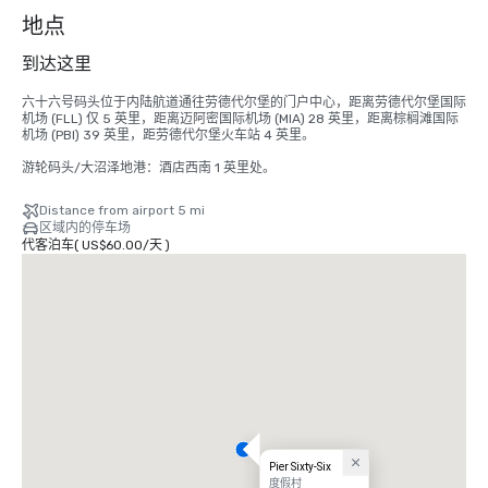
个
地点
到达这里
六十六号码头位于内陆航道通往劳德代尔堡的门户中心，距离劳德代尔堡国际
机场 (FLL) 仅 5 英里，距离迈阿密国际机场 (MIA) 28 英里，距离棕榈滩国际
机场 (PBI) 39 英里，距劳德代尔堡火车站 4 英里。

游轮码头/大沼泽地港：酒店西南 1 英里处。
Distance from airport 5 mi
区域内的停车场
代客泊车
(
US$60.00
/
天
)
Pier Sixty-Six
度假村