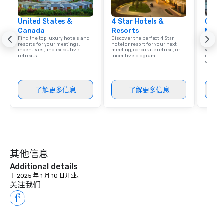
United States &
4 Star Hotels &
Cve
Canada
Resorts
Ma
Find the top luxury hotels and
Discover the perfect 4 Star
Brows
resorts for your meetings,
hotel or resort for your next
hotel
incentives, and executive
meeting, corporate retreat, or
villa
retreats.
incentive program.
ever
ease
了解更多信息
了解更多信息
其他信息
Additional details
于 2025 年 1 月 10 日开业。
关注我们