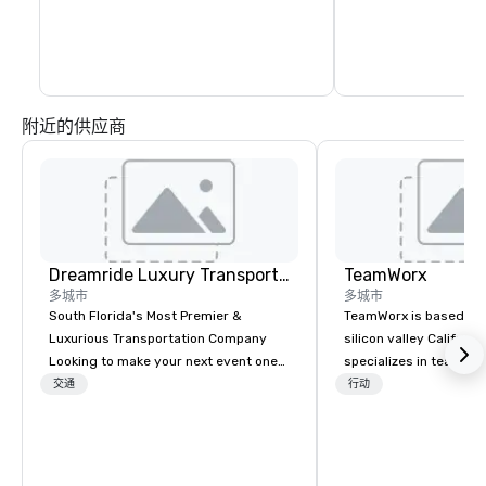
运人。
附近的供应商
Dreamride Luxury Transportation
TeamWorx
多城市
多城市
South Florida's Most Premier &
TeamWorx is based jus
Luxurious Transportation Company
silicon valley Californi
Looking to make your next event one
specializes in team bui
to remember? With DreamRide Luxury
tech companies and t
交通
行动
Transportation, you can arrive in style
engineering companie
in one of the most beautiful
engineers, and groups 
limousines of South Florida. We are
robotic themed events
South Florida’s most premier and
Robot Team Building e