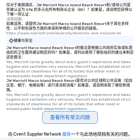
仅对于美国酒店，JW Marriott Marco Island Beach Resort和/或母公司是
否被认证为 51% 的多元化所有制商业企业（BE）？如果是，请说明您获得以
下哪一项认证：
没有回复。
如果适用，请提供JW Marriott Marco Island Beach Resort关于其在多样
性、公平和包容性方面的承诺和举措的公开报告的链接。
https://www.marriott.com/diversity/diversity-and-inclusion.mi
健康与安全
JW Marriott Marco Island Beach Resort的做法是根据公共政府实体或私营
组织的卫生服务建议制定的吗？如果是，请列出使用了哪些组织的建议来制定
这些做法：
Yes, Marriott cares greatly about every guest's experience and takes 
hygiene and sanitation very seriously. Marriott has established strict 
standards of cleanliness for all of its hotels that either meet or 
exceed public health department regulations. 
JW Marriott Marco Island Beach Resort是否对公共区域和公共设施（如会
议室、餐厅、电梯站等）进行清洁和消毒？如果是，请说明采取了哪些新措
施。
Yes, Marriott cares greatly about every guest's experience and takes 
hygiene and sanitation very seriously. Marriott has established strict 
standards of cleanliness for all of its hotels that either meet or 
exceed public health department regulations. 
查看所有常见问题
向 Cvent Supplier Network
报告
一个与此场地简档有关的问题。