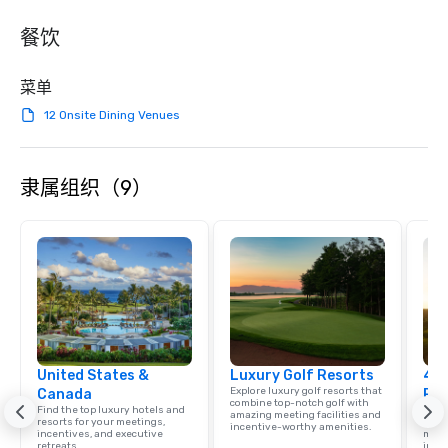
餐饮
菜单
12 Onsite Dining Venues
隶属组织（9）
United States &
Luxury Golf Resorts
4 S
Explore luxury golf resorts that
Canada
Res
combine top-notch golf with
Find the top luxury hotels and
Disco
amazing meeting facilities and
resorts for your meetings,
hotel
incentive-worthy amenities.
incentives, and executive
meeti
retreats.
ince