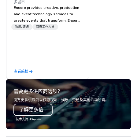
多城市
Encore provides creative, production
and event technology services to
create events that transform. Encore
creates memorable event experiences
物流/装饰
首选工作人员
that engage and transform
organizations. As the global leader for
event technology and production
services, Encore’s team of creators,
innovators and experts deliver real
results through strategy and
查看简档
creative, advanced technology,
digital, environmental, staging, and
digital solutions for hybrid, virtual and
需要更多供应商选项？
in-person events of any type.
浏览更多供应商以获取视听、娱乐、交通及其他活动所需。
了解更多信息
技术支持