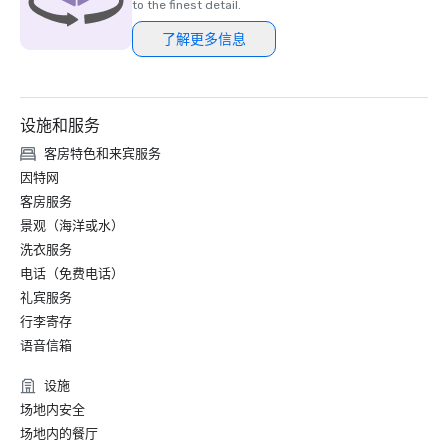
所”。

to the finest detail.
AAA | 四钻评级度假村

了解更多信息
2023

PREVUE 会议和奖励 | 2023 

美国最佳酒店室内和室外会议空间

设施和服务
CVENT | “前 250 家会议酒店” 中的 #17 

在北美。”

客房特色和来宾服务
那不勒斯每日新闻 | “顶级婚礼 

因特网
目的地度假村”

客房服务
智能会议 | “最佳海滩酒店”。

景观（海洋或水）
旅行+休闲 | 读者选择奖：“#25 最受欢迎的国家公园-大沼泽
洗衣服务
地”

电话（免费电话）
康德纳斯特 | 读者选择奖 

“美国最佳 I5 岛屿” 中的 #12

礼宾服务
SOUTHERN LIVING | “不能错过海湾前沿景点”-Kane Tiki Bar 
行李寄存
Grill

语音信箱
福布斯 | “可持续旅行、豪华旅行和高尔夫度假变得越来越容
易规划。”

设施
THE TRAVEL | “2023 年 16 家最佳万豪全包度假村和酒店”

场地内安全
THE POINTS GUY | “十大最佳万豪酒店 

场地内的餐厅
适合家庭度过无忧假期的酒店”
