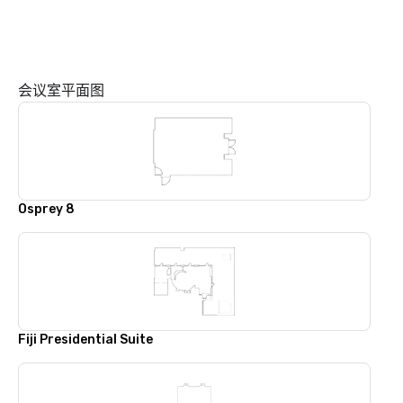
会议室平面图
Osprey 8
Fiji Presidential Suite