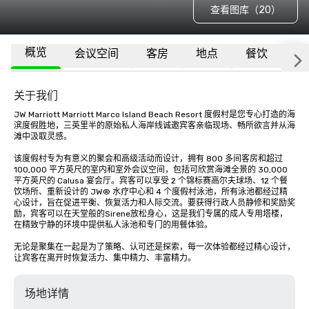
查看图库（20）
概览
会议空间
客房
地点
餐饮
隶
关于我们
JW Marriott Marriott Marco Island Beach Resort 度假村是您专心打造的海
滨度假胜地，三英里半的原始私人海岸线诚邀宾客亲临现场、畅所欲言并从海
滩中汲取灵感。

该度假村专为有意义的聚会和高级活动而设计，拥有 800 多间客房和超过 
100,000 平方英尺的室内和室外会议空间，包括可欣赏海滩全景的 30,000 
平方英尺的 Calusa 宴会厅。宾客可以享受 2 个锦标赛高尔夫球场、12 个餐
饮场所、重新设计的 JW® 水疗中心和 4 个度假村泳池，所有泳池都经过精
心设计，旨在促进平衡、恢复活力和人际交流。要获得行政人员静修和奖励奖
励，宾客可以在天堂般的Sirene放松身心，这是我们专属的成人专用塔楼，
在精致宁静的环境中提供私人泳池和专门的用餐体验。

无论是聚集在一起是为了策略、认可还是探索，每一次体验都经过精心设计，
让宾客在离开时恢复活力、集中精力、丰富精力。
场地详情