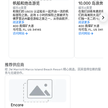
帆船和炮击游览
10,000 岛浪奔
娱乐
0英里
娱乐
0英里
和我们的 USCG 认证船长一起开启一流的帆
在我们训练有素的导游
船冒险之旅。这场 3 小时的探险之旅被评为
们的海滩到大沼泽地万
佛罗里达州最佳游船之旅之一，从你启航开
们独一无二的 1.5 
始，在我们两艘私密的六人双体船中寻找宽
阅读更多
始死水，感受肩膀上的
阅读更多
吻海豚、海龟和海牛。
400 南煤矿大道
400 南煤矿大道
马可岛, FL, US 34145
马可岛, FL, US 34145
访问网站
访问网站
推荐供应商
经 JW Marriott Marco Island Beach Resort 精心挑选，因其值得信赖的服
务与无缝协作。
Encore