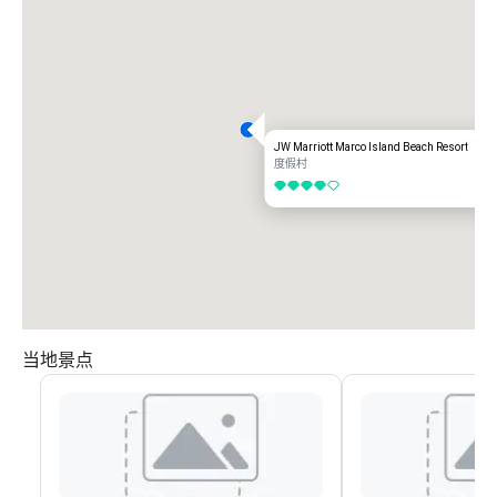
JW Marriott Marco Island Beach Resort
度假村
4/5
当地景点