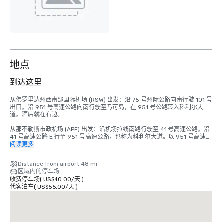
地点
到达这里
从佛罗里达州西南部国际机场 (RSW) 出发：沿 75 号州际公路向南行驶 101 号
出口。沿 951 号高速公路向南行驶至马可岛，在 951 号公路转入科利尔大
道。酒店就在右边。

从那不勒斯市政机场 (APF) 出发：沿机场拉线南路行驶至 41 号高速公路。沿 
41 号高速公路 E 行至 951 号高速公路，也称为科利尔大道。以 951 号高速公
路行驶 Collier Blvd。S. 到马可岛大桥。度假村在右边 3 英里处。

阅读更多
从马可岛行政机场出发：向南驶向 Mainsail Dr. 继续驶入 Mainsail Dr 行驶 
Distance from airport 48 mi
1.8 英里。左转驶入科利尔大道。度假村在右边 5.7 英里处。
区域内的停车场
收费停车场
(
US$40.00
/
天
)
代客泊车
(
US$55.00
/
天
)