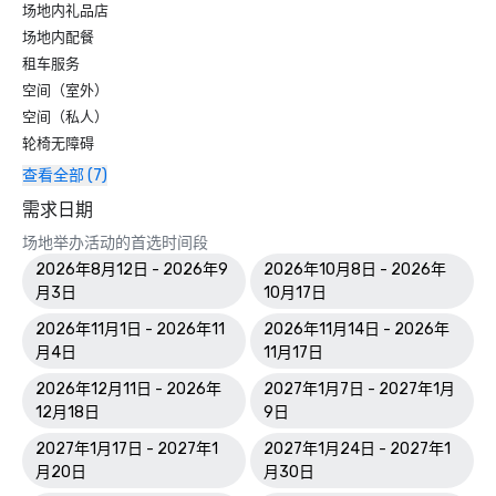
场地内礼品店
THE POINTS GUY | “美国 12 家最佳万豪海滩酒店。”

场地内配餐
PARADE | “从迪士尼到基韦斯特，佛罗里达州27个最佳度假
租车服务
胜地”

HAUTE LIVING | “那不勒斯最值得参观的五大水疗中心。”

空间（室外）
美国新闻 | “佛罗里达州21大浪漫度假胜地。”

空间（私人）
美国新闻与世界报道 | 2023 年最佳酒店-马可岛 #1 

轮椅无障碍
旅行+休闲 | “21家最佳家庭度假村之一。”

查看全部 (7)
2022

需求日期
PREVUE 会议与激励活动 | 银奖 

场地举办活动的首选时间段
荣获 2022 年 Prevue 远见奖 “最佳美国酒店室内/室外会议空
2026年8月12日 - 2026年9
2026年10月8日 - 2026年
间”

月3日
10月17日
CONDE NAST | “佛罗里达州 15 大度假村：2022 年读者选择
奖。”

2026年11月1日 - 2026年11
2026年11月14日 - 2026年
月4日
11月17日
2021

2026年12月11日 - 2026年
2027年1月7日 - 2027年1月
GOLFWEEK | “2021 年最佳：美国顶级度假村逃生高尔夫球
12月18日
9日
场”

万豪高尔夫 | 因领先的社区参与和筹款活动而获得 “希望奖”

2027年1月17日 - 2027年1
2027年1月24日 - 2027年1
万豪高尔夫 | 凭借 “整体高尔夫体验” 荣获 “高尔夫球手满意度
月20日
月30日
卓越奖”，该奖项旨在表彰年终得分最高的酒店。
