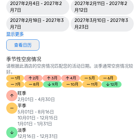
CONDE NAST | “美国最佳岛屿： 

2027年2月4日 - 2027年2
2027年2月11日 - 2027年2
2021 年读者选择奖。”

月7日
月12日
PARADE | “25个最佳情侣度假胜地” 中的第7名。

2027年2月18日 - 2027年3
2027年3月10日 - 2027年3
智能会议 | 2021 年智能会议白金选择奖得主

月7日
月23日
SAFEWISE | 马可岛在 “2021 年佛罗里达州 50 个最安全的城
显示更多
市” 中排名第 #1 位。
查看日历
季节性空房情况
请根据此酒店的空房情况匹配您的活动日期。淡季通常空房情况较
好。
1月
2月
3月
4月
5月
6月
7月
8月
9月
10月
11月
12月
旺季
2月01日 - 4月30日
平季
5月01日 - 8月16日
10月01日 - 12月15日
1月01日 - 1月31日
淡季
12月16日 - 12月31日