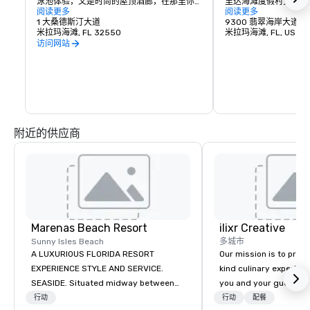
泳池体验，又是时尚的屋顶酒廊，在那里你
里达海滩度假村更好的
可以找到最好的葡萄酒、手工调制的手工鸡
阅读更多
地方了。

阅读更多
尾酒和美味的菜单。
1 大桑德斯汀大道
9300 翡翠海岸大道
米拉玛海滩, FL 32550
桑德斯汀的海滩是度假
米拉玛海滩, FL, US 32
地方。翡翠海岸海滩上
访问网站
界上最白的沙滩之一。
度过一天或整个佛罗里
所的原因之一。
附近的供应商
Marenas Beach Resort
ilixr Creative
Sunny Isles Beach
多城市
A LUXURIOUS FLORIDA RESORT
Our mission is to prov
EXPERIENCE STYLE AND SERVICE.
kind culinary experien
SEASIDE. Situated midway between
you and your guests wi
Miami and Fort Lauderdale, Marenas
memories and satiated
行动
行动
配餐