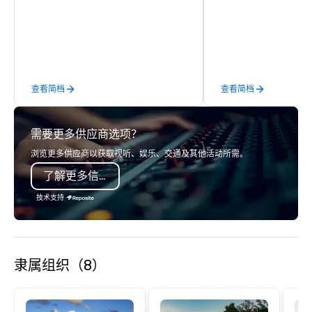
Beach Resort's guests enjoy a
detail is meticulously 
desirable location on a glorious 2.5
our commitment to hosp
mile stretch of pristine white sand
over 40 years of expe
beach in Florida’s French Riviera of
in some of the world'
Sunny Isles Beach. Combining classic
acclaimed restaurants,
and contemporary stylings to make
of excellence rarely fo
查看简档
查看简档
up its design, Marenas offers a
catering industry.
combination of rooms and suites each
with views of the glistening Atlantic
需要更多供应商选项？
Ocean and Intracoastal Waterway. In
addition, newly redesigned event
浏览更多供应商以获取视听、娱乐、交通及其他活动所需。
space to span over 10,000 square
了解更多信息
feet of flexible indoor and outdoor
function areas with breath taking
技术支持
panoramic views.
隶属组织（8）