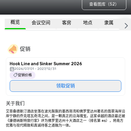
查看图库（52）
概览
会议空间
客房
地点
隶属
更
促销
Hook Line and Sinker Summer 2026
2026/07/01 - 2027/12/31
促销价格
领取促销
关于我们
艾菲桑德斯汀酒店坐落在波光粼粼的墨西哥湾和佛罗里达州著名的翡翠海岸沿
岸宁静的乔克塔瓦奇湾之间，是一颗真正的沿海瑰宝。这家卓越的酒店最近被
《康德纳斯特旅行家》评为佛罗里达州十大酒店之一（排名第 #6），将南方
优雅与现代精致和真诚待客之道融为一体。
