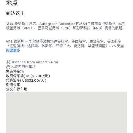
地点
到达这里
艾菲·桑德斯汀酒店，Autograph Collection有从34个城市直飞德斯廷-沃尔
顿堡海滩（VPS）、巴拿马城海滩（ECP）和彭萨科拉（PNS）机场的航班。

VPS 德斯坦 — 华尔顿堡滩机场达美航空、美国航空、联合航空、美国航空
（往返航线：达拉斯、休斯顿、亚特兰大、夏洛特、华盛顿特区）• 26 英里

阅读更多
ECP 西北佛罗里达海滩国际机场、巴拿马城达美航空、银航航空、西南航
空、联合航空（往返亚特兰大、奥兰多、坦帕、巴尔的摩/华盛顿、休斯顿、
Distance from airport 24 mi
纳什维尔、圣路易斯、休斯顿）• 42 英里
区域内的停车场
免费停车场
收费停车场
(
US$25.00
/
天
)
代客泊车
(
US$32.00
/
天
)
街道停车
公交车停车场