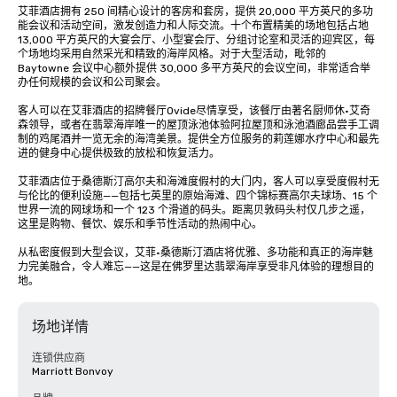
艾菲酒店拥有 250 间精心设计的客房和套房，提供 20,000 平方英尺的多功
能会议和活动空间，激发创造力和人际交流。十个布置精美的场地包括占地 
13,000 平方英尺的大宴会厅、小型宴会厅、分组讨论室和灵活的迎宾区，每
个场地均采用自然采光和精致的海岸风格。对于大型活动，毗邻的 
Baytowne 会议中心额外提供 30,000 多平方英尺的会议空间，非常适合举
办任何规模的会议和公司聚会。

客人可以在艾菲酒店的招牌餐厅Ovide尽情享受，该餐厅由著名厨师休·艾奇
森领导，或者在翡翠海岸唯一的屋顶泳池体验阿拉屋顶和泳池酒廊品尝手工调
制的鸡尾酒并一览无余的海湾美景。提供全方位服务的莉莲娜水疗中心和最先
进的健身中心提供极致的放松和恢复活力。

艾菲酒店位于桑德斯汀高尔夫和海滩度假村的大门内，客人可以享受度假村无
与伦比的便利设施——包括七英里的原始海滩、四个锦标赛高尔夫球场、15 个
世界一流的网球场和一个 123 个滑道的码头。距离贝敦码头村仅几步之遥，
这里是购物、餐饮、娱乐和季节性活动的热闹中心。

从私密度假到大型会议，艾菲·桑德斯汀酒店将优雅、多功能和真正的海岸魅
力完美融合，令人难忘——这是在佛罗里达翡翠海岸享受非凡体验的理想目的
地。
场地详情
连锁供应商
Marriott Bonvoy