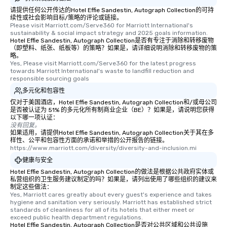
请提供任何公开传达的Hotel Effie Sandestin, Autograph Collection的可持
续性或社会影响目标/策略的评论或链接。
Please visit Marriott.com/Serve360 for Marriott International's 
sustainability & social impact strategy and 2025 goals information.
Hotel Effie Sandestin, Autograph Collection是否有专注于消除和转移废物
（即塑料、纸张、纸板等）的策略？如果是，请详细说明消除和转移废物的策
略。
Yes, Please visit Marriott.com/Serve360 for the latest progress 
towards Marriott International's waste to landfill reduction and 
responsible sourcing goals
多元化和包容性
仅对于美国酒店，Hotel Effie Sandestin, Autograph Collection和/或母公司
是否被认证为 51% 的多元化所有制商业企业（BE）？如果是，请说明您获得
以下哪一项认证：
没有回复。
如果适用，请提供Hotel Effie Sandestin, Autograph Collection关于其在多
样性、公平和包容性方面的承诺和举措的公开报告的链接。
https://www.marriott.com/diversity/diversity-and-inclusion.mi
健康与安全
Hotel Effie Sandestin, Autograph Collection的做法是根据公共政府实体或
私营组织的卫生服务建议制定的吗？如果是，请列出使用了哪些组织的建议来
制定这些做法：
Yes, Marriott cares greatly about every guest's experience and takes 
hygiene and sanitation very seriously. Marriott has established strict 
standards of cleanliness for all of its hotels that either meet or 
exceed public health department regulations. 
Hotel Effie Sandestin, Autograph Collection是否对公共区域和公共设施