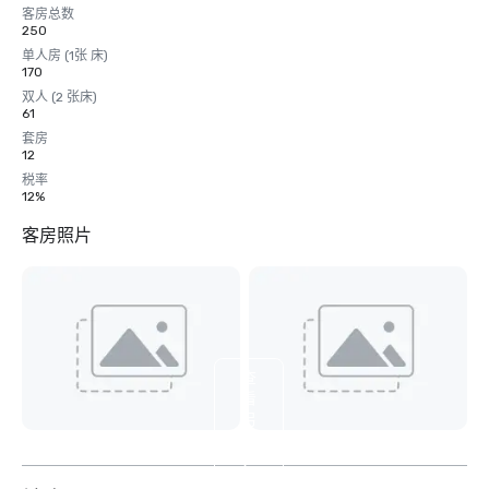
客房总数
250
单人房 (1张 床)
170
双人 (2 张床)
61
套房
12
税率
12%
客房照片
查
看
另
外
9
个