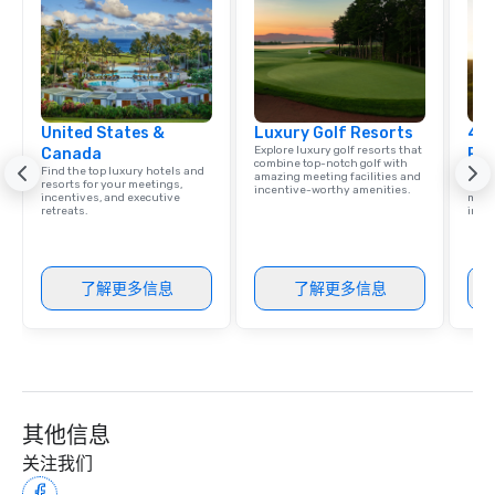
United States &
Luxury Golf Resorts
4 S
Explore luxury golf resorts that
Canada
Res
combine top-notch golf with
Find the top luxury hotels and
Disco
amazing meeting facilities and
resorts for your meetings,
hotel
incentive-worthy amenities.
incentives, and executive
meeti
retreats.
ince
了解更多信息
了解更多信息
其他信息
关注我们