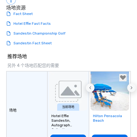
场地资源
Fact Sheet
Hotel Effie Fast Facts
Sandestin Championship Golf
Sandestin Fact Sheet
推荐场地
另外 4 个场地匹配您的需要
当前场地
场地
Hotel Effie
Hilton Pensacola
Removed from
Sandestin,
Beach
favorites
Autograph
Collection