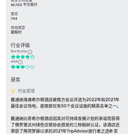
会议空间总量
60,150 平方英尺
客房
744
场地类型
度假村
行业评级
Northstar
AAA
获奖
行业奖项
戴通纳海滩希尔顿酒店被南方会议评选为2022年和2021年
最佳会议场地，是南部仅有50个会议设施的精英名单之一。

戴通纳比奇希尔顿酒店因其对可持续发展计划的承诺而获得
了佛罗里达州绿色住宿协会颁发的三棕榈树认证。该酒店还
荣获了两项梦寐以求的2021年TripAdvisor旅行者之选® 奖