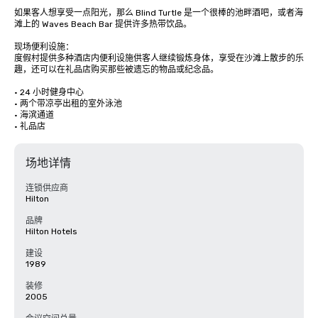
如果客人想享受一点阳光，那么 Blind Turtle 是一个很棒的池畔酒吧，或者海
滩上的 Waves Beach Bar 提供许多热带饮品。 

现场便利设施：

度假村提供多种酒店内便利设施供客人继续锻炼身体，享受在沙滩上散步的乐
趣，还可以在礼品店购买那些被遗忘的物品或纪念品。

• 24 小时健身中心

• 两个带凉亭出租的室外泳池

• 海滨通道

• 礼品店
场地详情
连锁供应商
Hilton
品牌
Hilton Hotels
建设
1989
装修
2005