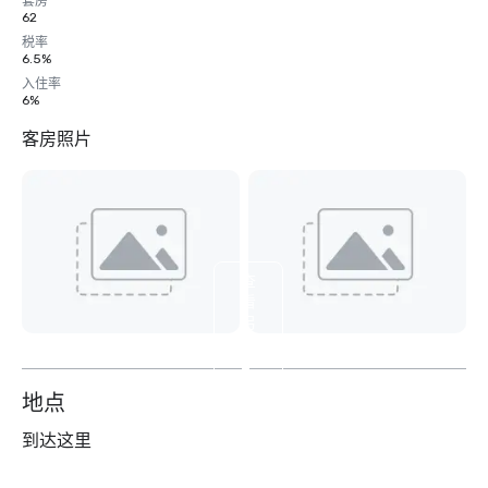
套房
62
税率
6.5%
入住率
6%
客房照片
查
看
另
外
2
个
地点
到达这里