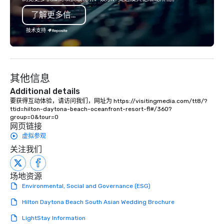
conference. Red Oak is a full-service
production for thousa
了解更多信息
meeting and planning company that
commitment to excelle
will be your dedicated partner
unwavering. Based in major hubs
技术支持
throughout the entire process. Call us
across the United Stat
today to get started!
with the world’s most
brands and agencies to
into seamless, high-p
其他信息
realities. We don't jus
deliver nothing short o
Additional details
extraordinary experien
要获得互动体验，请访问我们，网址为 https://visitingmedia.com/tt8/?
ttid=hilton-daytona-beach-oceanfront-resort-fl#/360?
time.
group=0&tour=0
网页链接
虚拟参观
关注我们
场地资源
Environmental, Social and Governance (ESG)
Hilton Daytona Beach South Asian Wedding Brochure
LightStay Information