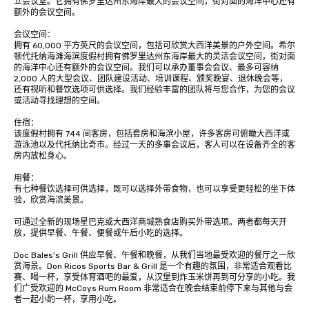
立会议室。它拥有佛罗里达州东海岸最大的会议空间，街对面的海洋中心还有
额外的会议空间。

会议空间：

拥有 60,000 平方英尺的会议空间，包括可欣赏大西洋美景的户外空间。希尔
顿代托纳海滩海滨度假村拥有佛罗里达州东海岸最大的灵活会议空间，街对面
的海洋中心还有额外的会议空间。我们可以承办董事会会议、最多可容纳 
2,000 人的大型会议、团队建设活动、培训课程、颁奖晚宴、退休晚会等，
还有视听和餐饮选项可供选择。我们经验丰富的团队将与您合作，为您的会议
或活动寻找理想的空间。

住宿：

该度假村拥有 744 间客房，包括套房和海滨小屋，许多客房可俯瞰大西洋或
游泳池以及代托纳比奇市。经过一天的多事会议后，客人可以在设备齐全的客
房内放松身心。

用餐：

有七种餐饮选择可供选择，既可以选择外带食物，也可以享受更轻松的坐下体
验，欣赏海滨美景。 

可通过全新的现场星巴克或大西洋商城熟食店购买外带选项。两者都每天开
放，提供早餐、午餐、便餐或午后小吃的选择。 

Doc Bales's Grill 供应早餐、午餐和晚餐，从我们当地最受欢迎的餐厅之一欣
赏海景。Don Ricos Sports Bar & Grill 是一个有趣的氛围，非常适合观看比
赛、喝一杯，享受体育酒吧的最爱，从汉堡到炸玉米饼再到可分享的小吃。我
们广受欢迎的 McCoys Rum Room 非常适合在晚会结束前停下来与其他与会
者一起小酌一杯，享用小吃。 
