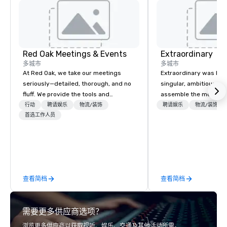
Red Oak Meetings & Events
Extraordinary
多城市
多城市
At Red Oak, we take our meetings
Extraordinary was bor
seriously—detailed, thorough, and no
singular, ambitious vis
fluff. We provide the tools and
assemble the most cre
expertise needed to ensure your
of event professionals
行动
聘请娱乐
物流/装饰
聘请娱乐
物流/装饰
meeting goes off without a hitch.
首选工作人员
We believe that except
From site visits, expo management,
the result of elite tale
drayage, and registration to
perfect unison. With centuries of
transportation, hosted off-site
combined in-house exp
events, and tours, we can assist with
team provides an unpa
every aspect of your meeting. Our
of knowledge across t
查看简档
查看简档
meeting planners have access to the
lifecycle—from initial 
most up-to-date technology, allowing
to breathtaking design
them to provide real-time updates
and captivating enter
需要更多供应商选项？
and superior content to attendees
Whether orchestrating
throughout any meeting or
gathering for 10 or a 
浏览更多供应商以获取视听、娱乐、交通及其他活动所需。