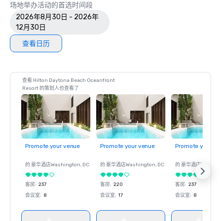
场地举办活动的首选时间段
2026年8月30日 - 2026年
12月30日
查看日历
查看 Hilton Daytona Beach Oceanfront
Resort 的策划人也查看了
Promote your venue
Promote your venue
Promote your ve
的 豪华酒店
Washington
, DC
的 豪华酒店
Washington
, DC
的 豪华酒店
Washin
客房
:
237
客房
:
220
客房
:
237
会议室
:
8
会议室
:
17
会议室
:
8