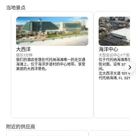
当地景点
大西洋
海洋中心
娱乐
1分钟
大型会议中心
1个街区
我们的酒店坐落在代托纳海滩唯一的无交通
位于代托纳海滩希尔顿
海滩上，位于海洋步道村的中心地带。享受
街对面。设有 200,0
美丽的大西洋景色。
间。
北大西洋大道 101 号
代托纳海滩, FL 32118
附近的供应商