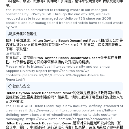
（即塑料、纸张、纸板等）的策略？如果是，请详细说明消除和转移废物的策
略。
Yes, Hilton has committed to reducing waste in our managed 
operations by 50% by 2030. Through the end of 2020, we have 
reduced waste in our managed portfolio by 73% since our 2008 
baseline, and our managed and franchised hotels have reduced waste 
by 62%.
多元化和包容性
仅对于美国酒店，Hilton Daytona Beach Oceanfront Resort和/或母公司是
否被认证为 51% 的多元化所有制商业企业（BE）？如果是，请说明您获得以
下哪一项认证：
没有回复。
如果适用，请提供Hilton Daytona Beach Oceanfront Resort关于其在多样
性、公平和包容性方面的承诺和举措的公开报告的链接。
Please refer to https://jobs.hilton.com/diversity and our annual 
Supplier Diversity Report (https://cr.hilton.com/wp-
content/uploads/2021/03/Hilton-2020-Supplier-Diversity-
Report.pdf).
健康与安全
Hilton Daytona Beach Oceanfront Resort的做法是根据公共政府实体或私
营组织的卫生服务建议制定的吗？如果是，请列出使用了哪些组织的建议来制
定这些做法：
Yes, CDC & WHO. Hilton CleanStay, a new industry-defining standard of 
cleanliness (https://newsroom.hilton.com/corporate/news/hilton-
defining-new-standard-of-cleanliness) Hilton up to date customer 
messaging: https://www.hilton.com/en/corporate/coronavirus/
Hilton Daytona Beach Oceanfront Resort是否对公共区域和公共设施（如
会议室、餐厅、电梯站等）进行清洁和消毒？如果是，请说明采取了哪些新措