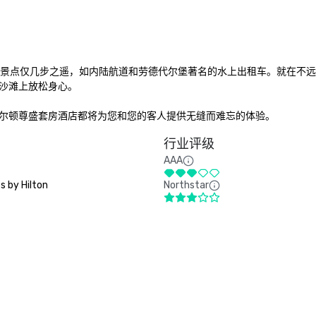
商店和景点仅几步之遥，如内陆航道和劳德代尔堡著名的水上出租车。就在不
沙滩上放松身心。

希尔顿尊盛套房酒店都将为您和您的客人提供无缝而难忘的体验。
行业评级
AAA
 by Hilton
Northstar