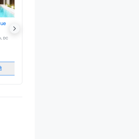
nue
Promote your venue
n
, DC
的 豪华酒店
Washington
, DC
客房
:
237
会议室
:
8
地
选择场地