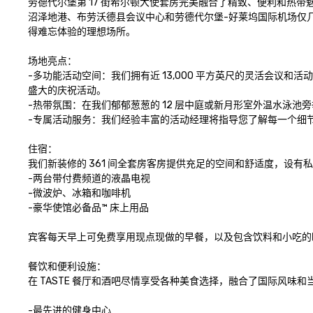
劳德代尔堡第 17 街希尔顿大使套房完美融合了精致、便利和热
沼泽地港、布劳沃德县会议中心和劳德代尔堡-好莱坞国际机场仅
得难忘体验的理想场所。

场地亮点：

-多功能活动空间：我们拥有近 13,000 平方英尺的灵活会议
盛大的庆祝活动。

-热带氛围：在我们郁郁葱葱的 12 层中庭或新月形室外温水泳池旁
-专属活动服务：我们经验丰富的活动经理将指导您了解每一个细
住宿：

我们新装修的 361 间全套房客房提供充足的空间和舒适度，设有
-两台带付费频道的液晶电视

-微波炉、冰箱和咖啡机

-豪华使馆必备品™ 床上用品

宾客每天早上可免费享用现点现做的早餐，以及包含饮料和小吃的
餐饮和便利设施：

在 TASTE 餐厅和酒吧尽情享受各种美食选择，融合了国际风味
-最先进的健身中心
