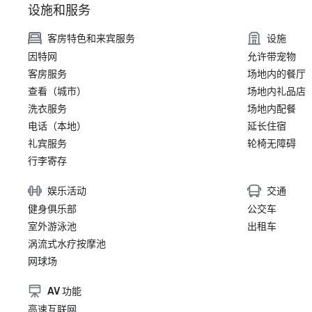
设施和服务
客房特色和来宾服务
设施
因特网
允许带宠物
客房服务
场地内的餐厅
查看（城市）
场地内礼品店
洗衣服务
场地内配餐
电话（本地）
延长住宿
礼宾服务
轮椅无障碍
行李寄存
娱乐活动
交通
健身俱乐部
公交车
室外游泳池
出租车
涡流式水疗按摩池
网球场
AV 功能
高速互联网