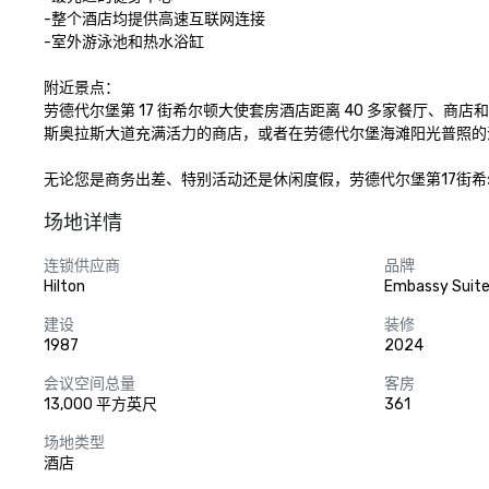
-整个酒店均提供高速互联网连接

-室外游泳池和热水浴缸

附近景点：

劳德代尔堡第 17 街希尔顿大使套房酒店距离 40 多家餐厅、
斯奥拉斯大道充满活力的商店，或者在劳德代尔堡海滩阳光普照的
无论您是商务出差、特别活动还是休闲度假，劳德代尔堡第17街
场地详情
连锁供应商
品牌
Hilton
Embassy Suites
建设
装修
1987
2024
会议空间总量
客房
13,000 平方英尺
361
场地类型
酒店