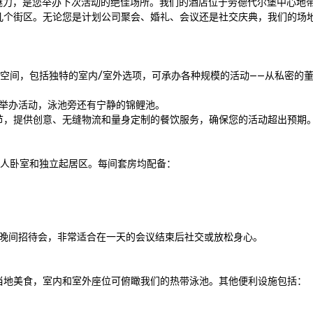
带魅力，是您举办下次活动的绝佳场所。我们的酒店位于劳德代尔堡中心地
几个街区。无论您是计划公司聚会、婚礼、会议还是社交庆典，我们的场
和活动空间，包括独特的室内/室外选项，可承办各种规模的活动——从私密的
举办活动，泳池旁还有宁静的锦鲤池。 

节，提供创意、无缝物流和量身定制的餐饮服务，确保您的活动超出预期。
私人卧室和独立起居区。每间套房均配备：

晚间招待会，非常适合在一天的会议结束后社交或放松身心。

和当地美食，室内和室外座位可俯瞰我们的热带泳池。其他便利设施包括：
