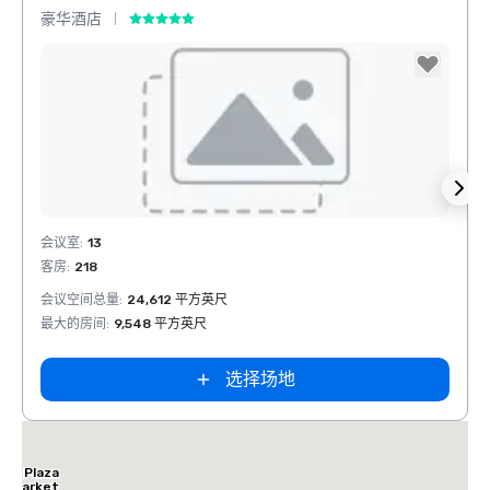
豪华酒店
酒店
Removed from favorites
Rem
会议室
:
13
会议室
客房
:
218
客房
:
1
会议空间总量
:
24,612 平方英尺
会议空
最大的房间
:
9,548 平方英尺
最大的
选择场地
ne Plaza
as Market