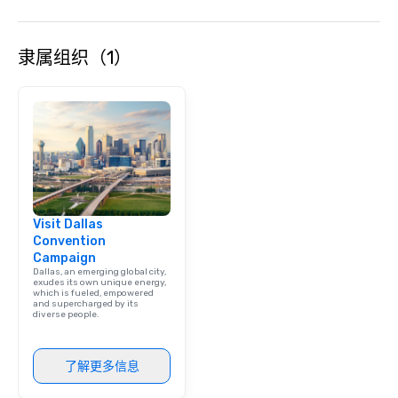
隶属组织（1）
Visit Dallas
Convention
Campaign
Dallas, an emerging global city,
exudes its own unique energy,
which is fueled, empowered
and supercharged by its
diverse people.
了解更多信息