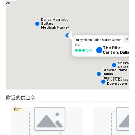
- Love
d
Dallas Marriott
Suites
Medical/Market
Center
Tru by Hilton Dallas Market Center
酒店
The Ritz-
3/5
Carlton, Dallas
Sherato
Dallas Ho
Crowne Plaza
Dallas
Downtown
Aloft Dallas
Downtown
附近的供应商
推广