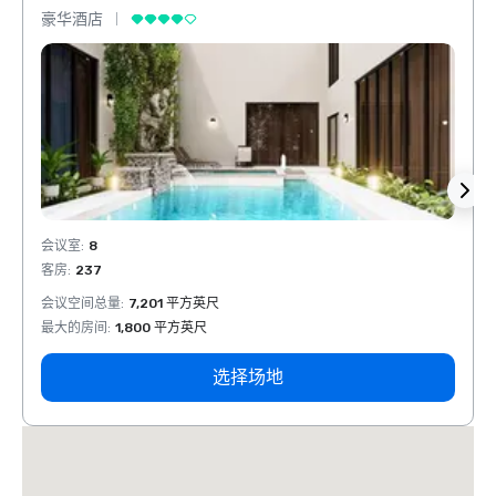
豪华酒店
豪华
会议室
:
8
会议室
客房
:
237
客房
:
会议空间总量
:
7,201 平方英尺
会议空
最大的房间
:
1,800 平方英尺
最大的
选择场地