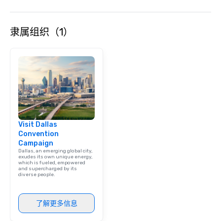
goals/objectives/budg
隶属组织（1）
Visit Dallas
Convention
Campaign
Dallas, an emerging global city,
exudes its own unique energy,
which is fueled, empowered
and supercharged by its
diverse people.
了解更多信息