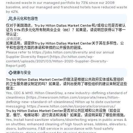
reduced waste in our managed portfolio by 73% since our 2008 
baseline, and our managed and franchised hotels have reduced waste 
by 62%.
多元化和包容性
仅对于美国酒店，Tru by Hilton Dallas Market Center和/或母公司是否被认
证为 51% 的多元化所有制商业企业（BE）？如果是，请说明您获得以下哪一
项认证：
没有回复。
如果适用，请提供Tru by Hilton Dallas Market Center关于其在多样性、公
平和包容性方面的承诺和举措的公开报告的链接。
Please refer to https://jobs.hilton.com/diversity and our annual 
Supplier Diversity Report (https://cr.hilton.com/wp-
content/uploads/2021/03/Hilton-2020-Supplier-Diversity-
Report.pdf).
健康与安全
Tru by Hilton Dallas Market Center的做法是根据公共政府实体或私营组织
的卫生服务建议制定的吗？如果是，请列出使用了哪些组织的建议来制定这些
做法：
Yes, CDC & WHO. Hilton CleanStay, a new industry-defining standard of 
cleanliness (https://newsroom.hilton.com/corporate/news/hilton-
defining-new-standard-of-cleanliness) Hilton up to date customer 
messaging: https://www.hilton.com/en/corporate/coronavirus/
Tru by Hilton Dallas Market Center是否对公共区域和公共设施（如会议
室、餐厅、电梯站等）进行清洁和消毒？如果是，请说明采取了哪些新措施。
Yes, Install hand sanitizer stations/disinfecting wipes in public areas & 
on shuttles; enhanced cleaning of high touch areas, lobbies, elevators, 
doors, bathrooms; F&B service in accordance with food safety 