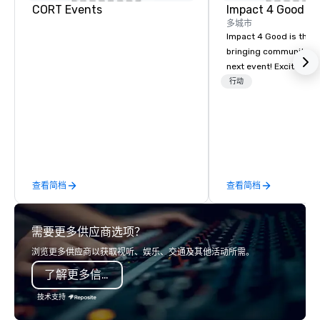
CORT Events
Impact 4 Good
多城市
Impact 4 Good is the o
bringing community se
next event! Exciting a
team building activitie
行动
of what we offer. Let u
best cause/beneficiary
manage the donation l
bring the spirit of co
to your group. From you
request through the d
查看简档
查看简档
event, Impact 4 Good h
details. Where are we? Nationwide
and abroad, our local 
需要更多供应商选项？
covered. Got a cause 
events put your philan
浏览更多供应商以获取视听、娱乐、交通及其他活动所需。
into action. Short on t
了解更多信息
typically range from 3
hours. Looking for so
技术支持
We customize events 