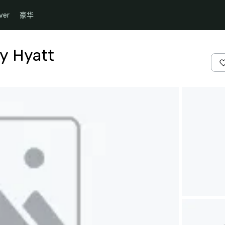
ver
豪华
y Hyatt