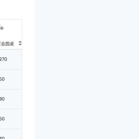
宴会圆桌
鸡尾酒圆桌
剧院
教
270
350
396
18
50
100
-
-
80
125
136
4
50
75
72
3
40
50
72
2