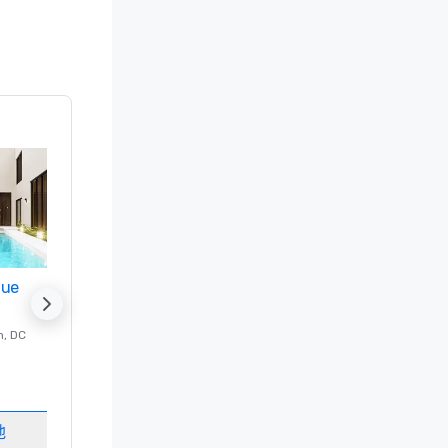
nue
Promote your venue
n
, DC
的 豪华酒店
Washington
, DC
客房
:
237
会议室
:
8
地
选择场地