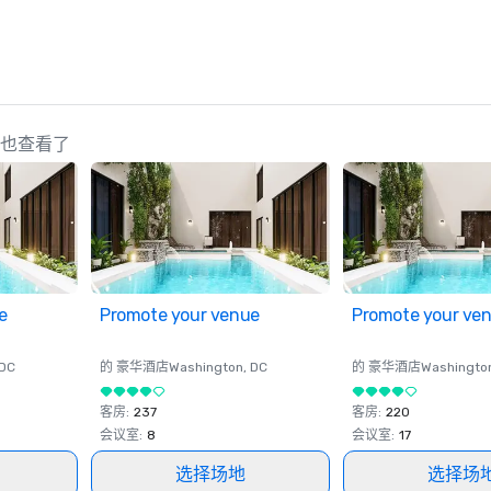
策划人也查看了
e
Promote your venue
Promote your ve
 DC
的 豪华酒店
Washington
, DC
的 豪华酒店
Washingto
客房
:
237
客房
:
220
会议室
:
8
会议室
:
17
选择场地
选择场