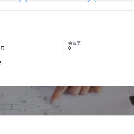
会议室
英尺
8
尺