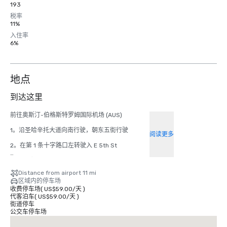
193
税率
11%
入住率
6%
地点
到达这里
前往奥斯汀-伯格斯特罗姆国际机场 (AUS)

1。沿圣哈辛托大道向南行驶，朝东五街行驶

阅读更多
2。在第 1 条十字路口左转驶入 E 5th St

3.右转驶入 S IH 35 Frontage Rd

Distance from airport 11 mi
4。向北 35 号州际公路 Frontage Rd 稍左行驶

区域内的停车场
收费停车场
(
US$59.00
/
天
)
5。左转驶入 N 州际公路 35 Frontage Rd

代客泊车
(
US$59.00
/
天
)
街道停车
6。在 Wendy's 后右转（在右边）

公交车停车场
7。使用右侧的 2 条车道沿坡道驶向 US-183 N
