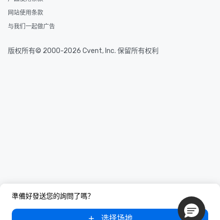
at a typical corporate dinner. We offer
网站使用条款
a way to try some of the finest spots
与我们一起做广告
in the city and dive into various
cuisines and dishes. All the pre-
selected dishes are curated to our
版权所有© 2000-2026 Cvent, Inc. 保留所有权利
high standards to ensure they will
delight any palate. Tours Available
from Day to Night With any corporate
group experience, booking flexibility is
key. Whether you desire a tour during
business hours or early evening right
after work, we can coordinate with
you to provide options that fit your
needs. Go for as Long or as Short as
You Like Along with flexible
scheduling, Lip Smacking Foodie
Tours also provides a range of tour
durations. Our shortest tour is about
2.5 hours; our longest is about 5
準備好發送您的詢問了嗎？
hours, with optional add-ons and
incentives.
选择场地