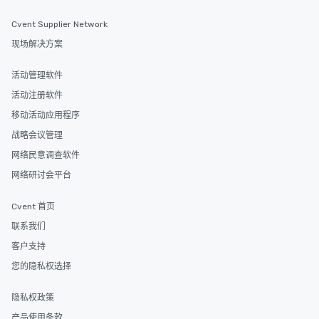
restaurants are within an easy
walking distance of each other. The
Cvent Supplier Network
short stroll allows your group
现场解决方案
members a chance to engage in prime
networking opportunities before
活动管理软件
heading to the next place on your tour
itinerary. You Get a Dinner and a Show
活动注册软件
Our tours offer an exquisite feast plus
移动活动应用程序
entertainment. All tours include a
战略会议管理
knowledgeable, professional guide
who leads the group on a walking tour,
网络民意调查软件
offering engaging tidbits and
网络研讨会平台
fascinating stories. Several other
interactive experiences are included
Cvent 首页
along the way exclusively to our tours,
ensuring there is never a dull moment.
联系我们
Different Types of Cuisine Our
客户支持
experiences offer the ability to enjoy
您的隐私权选择
several renowned restaurants in one
convenient outing, including ones you
隐私权政策
and your guests might not have
discovered otherwise on your own or
产品使用条款