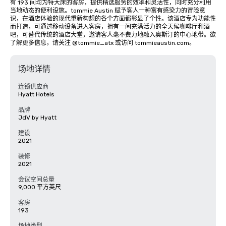
有 193 间均为特大床的客房，提供精选服务的效率和灵活性，同时充分利用
当地动态的便利设施。tommie Austin 赋予客人一种富有感染力的冒险意
识，在酒店体验的现代重新构想的各个方面都彰显了个性。该酒店专为功能性
而打造，可通过移动设备进入客房，拥有一间充满活力的全天候咖啡厅和酒
吧，可替代传统的酒店大堂，邀请客人毫不费力地融入奥斯汀的中心地带。欲
了解更多信息，请关注 @tommie_atx 或访问 tommieaustin.com。
场地详情
连锁供应商
Hyatt Hotels
品牌
JdV by Hyatt
建设
2021
装修
2021
会议空间总量
9,000 平方英尺
客房
193