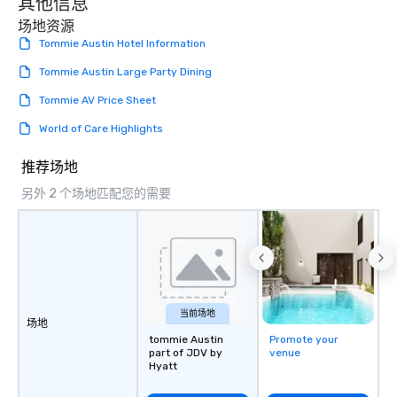
其他信息
ultimate networking opportunities. At
a typical sit-down dinner, you’re lucky
场地资源
to engage the person to the left and
Tommie Austin Hotel Information
right of you. Because our tours take
Tommie Austin Large Party Dining
place at multiple restaurants, with
walking in between, there are
Tommie AV Price Sheet
countless opportunities to interact
World of Care Highlights
with different people when you sit
down at each venue and as you
推荐场地
traverse along the way. Our
experiences not only provide more
另外 2 个场地匹配您的需要
ways to network, but a more convivial
way to do so. Large Groups Welcome
Lip Smacking Foodie Tours is ideal for
groups, small or large. Our
experiences can accommodate
groups from as few as 1 to as many
当前场地
as 500 guests, making us an ideal
场地
choice for any corporate group event.
tommie Austin
Promote your
part of JDV by
venue
Stress-Free Booking Process Booking
Hyatt
a tour is stress-free and allows you to
enjoy the company of your guests