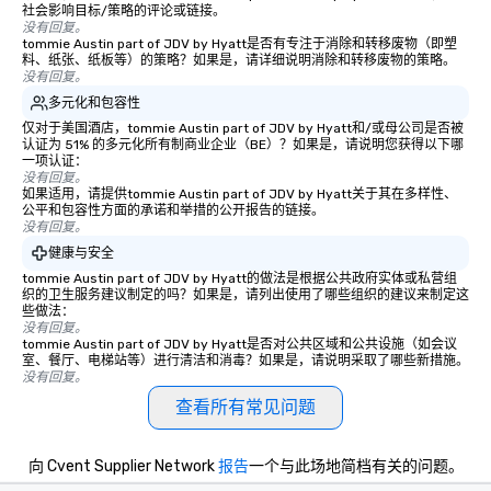
which can be an added bonus for all
社会影响目标/策略的评论或链接。
没有回复。
those Instagram moments you share.
tommie Austin part of JDV by Hyatt是否有专注于消除和转移废物（即塑
For added ease, we can even arrange
料、纸张、纸板等）的策略？如果是，请详细说明消除和转移废物的策略。
没有回复。
transportation pick-up and drop-off,
as well as an event photographer. And
多元化和包容性
for groups that desire an extra luxe
仅对于美国酒店，tommie Austin part of JDV by Hyatt和/或母公司是否被
认证为 51% 的多元化所有制商业企业（BE）？如果是，请说明您获得以下哪
experience, we can also arrange for
一项认证：
an evening helicopter ride over the
没有回复。
glittering lights of The Strip. A
如果适用，请提供tommie Austin part of JDV by Hyatt关于其在多样性、
公平和包容性方面的承诺和举措的公开报告的链接。
Memorable Experience for All Lip
没有回复。
Smacking Foodie Tours offers a way
健康与安全
to gather and dine that few have
tommie Austin part of JDV by Hyatt的做法是根据公共政府实体或私营组
experienced, and all are sure to
织的卫生服务建议制定的吗？如果是，请列出使用了哪些组织的建议来制定这
remember. Our one-of-a-kind tours
些做法：
没有回复。
are special, from the first stop to the
tommie Austin part of JDV by Hyatt是否对公共区域和公共设施（如会议
last. It’s an experience that attendees
室、餐厅、电梯站等）进行清洁和消毒？如果是，请说明采取了哪些新措施。
没有回复。
will reminisce about long after they
leave. Location, Location, Location
查看所有常见问题
One of the best reasons to book is the
convenient and efficient way the
向 Cvent Supplier Network
报告
一个与此场地简档有关的问题。
experience is designed. All