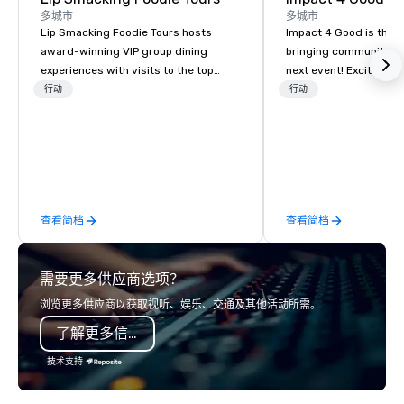
多城市
多城市
Lip Smacking Foodie Tours hosts
Impact 4 Good is the o
award-winning VIP group dining
bringing community se
experiences with visits to the top
next event! Exciting a
restaurants throughout the United
team building activitie
行动
行动
States. Choose either a daytime
of what we offer. Let u
activity or evening dine-around where
best cause/beneficiary
groups are escorted immediately to
manage the donation l
the best tables in the house at the
bring the spirit of co
most-sought-after restaurants to
to your group. From you
enjoy a parade of signature dishes
request through the d
查看简档
查看简档
and craft cocktails at each venue, all
event, Impact 4 Good h
with complete VIP service. This unique
details. Where are we? Nationwide
experience gives guests the
and abroad, our local 
需要更多供应商选项？
opportunity to sit next to different
covered. Got a cause 
colleagues at each venue to mix,
events put your philan
浏览更多供应商以获取视听、娱乐、交通及其他活动所需。
mingle, and easily network. Each tour
into action. Short on t
了解更多信息
is led by a professional guide
typically range from 3
specializing in escorting large groups
hours. Looking for so
技术支持
with utmost care, who personalizes
We customize events 
each experience with fun and
goals/objectives/budg