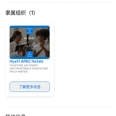
engaging information along the way.
Lip Smacking Foodie Tours are both an
隶属组织（1）
entertaining activity and unique
dining experience melded into one,
that are sure to add new vitality to
meeting events, from conferences to
team building. All-Inclusive Group
Dining When meeting planners book a
corporate group event through Lip
Smacking Foodie Tours, the entire
group is assured a top-notch dining
Hyatt APAC Hotels
experience with three to four
TOGETHER, WE CREATE
signature dishes at each restaurant.
UNFORGETTABLE EVENTS THAT
TRULY MATTER.
Our affordable tours are priced per
person with tax and gratuities
included. The only thing not included
了解更多信息
are drinks. However, a beverage
package upgrade is available, which
provides guests a signature cocktail
at various stops. Build Your Network
Our exclusive experiences provide the