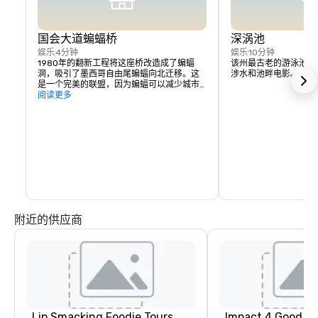
国会大道蝙蝠桥
深涡池
娱乐
4分钟
娱乐
10分钟
1980年的翻新工程将这座桥改造成了蝙蝠
该州最古老的游泳池，
洞，吸引了墨西哥自由尾蝙蝠向北迁移。这
涉水和池畔电影。
是一个完美的联盟，因为蝙蝠可以减少城市
的虫群数量，并提供精彩的夜间表演。
阅读更多
附近的供应商
Lip Smacking Foodie Tours
Impact 4 Good