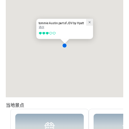
8。合并到 US-183 S/Ed Bluestein Bluestein 大道

9。沿左边的坡道驶入 Bastrop Hwy

10。向左行驶继续向 TX-71 E

tommie Austin part of JDV by Hyatt
酒店
11。在分叉处向左行驶然后合并到 TX-71 E

3/5
12。驶入 Spirit of Texas Dr

跟随路标前往奥斯汀-伯格斯特罗姆国际机场

德克萨斯州奥斯汀总统大道 3600 号 78719
当地景点