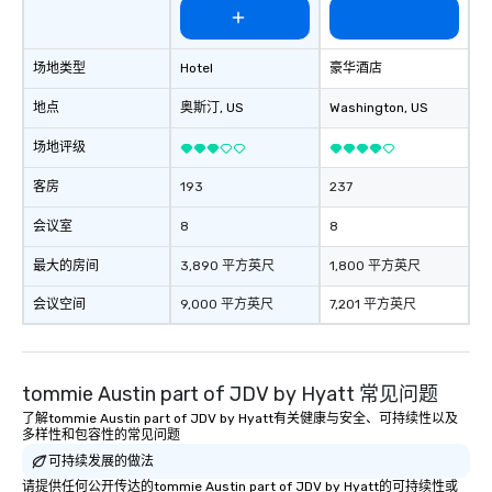
more easily. You’ll take comfort
knowing that everything is taken care
of from the moment the tour is
场地类型
Hotel
豪华酒店
booked to the minute it concludes.
地点
奥斯汀
, US
Washington
, US
Since the menu is already set, you
have nothing to worry about. Just
场地评级
remember to submit ahead of the tour
date any dietary restrictions and food
客房
193
237
allergies for anyone in your group.
Feel Like a VIP at Each Stop With Lip
会议室
8
8
Smacking Foodie Tours, you and your
最大的房间
3,890 平方英尺
1,800 平方英尺
group members never have to worry
about waiting in line to get into a top
会议空间
9,000 平方英尺
7,201 平方英尺
restaurant or being shown to a less
than desirable table. On our tours,
everyone is treated like a VIP with
immediate seating upon arrival.
tommie Austin part of JDV by Hyatt 常见问题
What’s more, your group may receive
了解tommie Austin part of JDV by Hyatt有关健康与安全、可持续性以及
a special warm welcome personally
多样性和包容性的常见问题
from the restaurant chef. Menus can
可持续发展的做法
be printed featuring your logo, too,
请提供任何公开传达的tommie Austin part of JDV by Hyatt的可持续性或