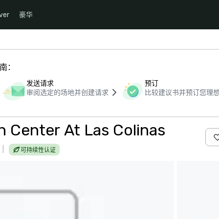
ver
豪华
指南：
发送请求
预订
审阅选定的场地并创建请求
比较建议书并预订您理
n Center At Las Colinas
|
可持续性认证