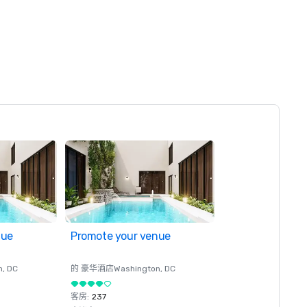
nue
Promote your venue
n
, DC
的 豪华酒店
Washington
, DC
客房
:
237