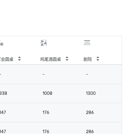
宴会圆桌
鸡尾酒圆桌
剧院
教
-
-
-
-
838
1008
1300
4
147
176
286
9
147
176
286
9