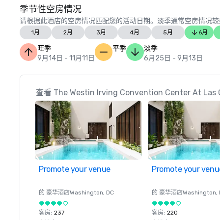
季节性空房情况
请根据此酒店的空房情况匹配您的活动日期。淡季通常空房情况较
1月
2月
3月
4月
5月
6月
旺季
平季
淡季
9月14日 - 11月11日
6月25日 - 9月13日
查看 The Westin Irving Convention Center At
Promote your venue
Promote your venu
的 豪华酒店
Washington
, DC
的 豪华酒店
Washington
,
客房
:
237
客房
:
220