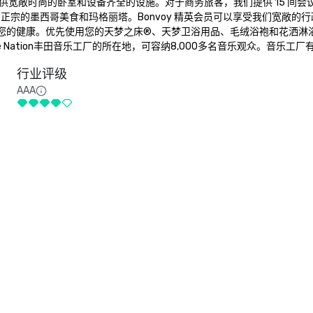
时尚的卧室和设备齐全的设施。对于商务旅客，我们提供 15 间会议室，总
 品尝正宗的墨西哥美食和玛格丽塔。Bonvoy 精英会员可以享受我们宽敞的
着您的健康。优先使用您的天梦之床®、天梦卫浴用品、毛绒浴袍和花洒淋浴
e Nation丰田音乐工厂的所在地，可容纳8,000多名音乐观众。音乐
行业评级
AAA