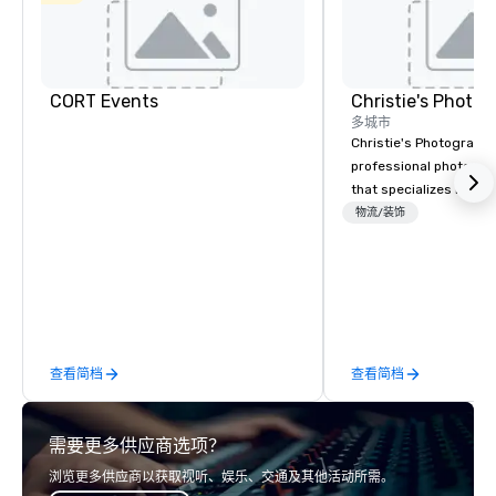
CORT Events
多城市
Christie's Photographic
professional photogr
that specializes in ca
for corporate events.
物流/装饰
in business for over 3
have a team of experi
photographers who ar
about their craft. The
a range of photograph
including portraits, h
查看简档
查看简档
event photography. Th
printing and framing s
allowing clients to disp
需要更多供应商选项？
images in a variety of
Christie's Photographic
浏览更多供应商以获取视听、娱乐、交通及其他活动所需。
committed to deliverin