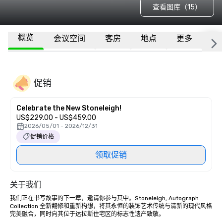
查看图库（15）
概览
会议空间
客房
地点
更多
常
促销
Celebrate the New Stoneleigh!
US$229.00 - US$459.00
2026/05/01 - 2026/12/31
促销价格
领取促销
关于我们
我们正在书写故事的下一章，邀请你参与其中。Stoneleigh, Autograph 
Collection 全新翻修和重新构想，将其永恒的装饰艺术传统与清新的现代风格
完美融合，同时向其位于达拉斯住宅区的标志性遗产致敬。
