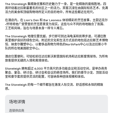
The Stoneleigh 集精致优雅和历史魅力于一身，是一处精致的度假胜地，四
周环绕着达拉斯最著名的社区之一的活力。宾客沉浸在由国际知名艺术、充满
活力的美食和顶级购物场所定义的目的地中，所有这些都近在咫尺。

在酒店内，在 Lion's Den 和 Bar Leoness 体验精彩的烹饪故事，主厨迈克尔
·怀特将他广受赞誉的烹饪愿景变为现实。这些与众不同的场地融合了氛围、
工艺和风味，旨在与场景本身一样令人难忘。

The Stoneleigh 地理位置优越，步行即可到达海龟溪和凯蒂步道，可通往数
英里维护良好的绿色空间。附近的文化和生活方式目的地包括达拉斯艺术博物
馆、纳舍尔雕塑中心、以奢侈品购物为特色的NorthPark中心以及达拉斯小牛
队的所在地美国航空中心。

酒店位置便利，可轻松前往达拉斯沃斯堡国际机场和达拉斯爱情球场，为所有
旅客提供无缝的入境和离境体验。

Stoneleigh 拥有超过 6,000 平方英尺的多功能会议和活动空间，是举办商务
聚会、宴会、研讨会、研讨会和会议的绝佳场所。我们的豪华沙龙、顶层活动
室和豪华套房提供灵活的配置，可容纳各种团体规模和体验。

The Stoneleigh 的每一个细节都旨在激发人际交流、舒适感和永恒的精致
感。
场地详情
连锁供应商