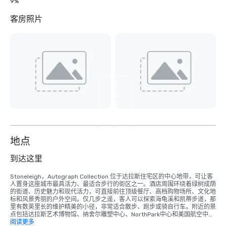
9%
客房照片
查
看
另
外
4
个
地点
到达这里
Stoneleigh，Autograph Collection 位于达拉斯住宅区的中心地带，可让客
人置身这座城市最具活力、最适合步行的街区之一。酒店周围环绕着绿树成荫
的街道、历史魅力和现代活力，可直接前往顶级餐厅、高档购物场所、文化地
标和风景秀丽的户外空间。仅几步之遥，客人可以探索海龟溪和凯蒂步道，那
里有数英里长的维护精美的小径，非常适合散步、跑步或骑自行车。附近的景
点包括达拉斯艺术博物馆、纳舍尔雕塑中心、NorthPark中心和美国航空中
心，后者是达拉斯小牛队和主要娱乐活动的所在地。

阅读更多