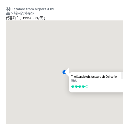
从达拉斯爱田机场 (DAL) 出发：途经知更鸟巷和哈里·海因斯大道或达拉斯北
Distance from airport 4 mi
部收费公路约 15—20 分钟（5—6 英里）。按照通往知更鸟巷的路标离开机
区域内的停车场
场，向西行驶，然后连接到哈里·海因斯大道南行或达拉斯北部收费公路向
代客泊车
(
US$50.00
/
天
)
南。在沃尔夫街/枫树大道下车，继续朝橡树草坪大道行驶。该酒店将位于达
拉斯住宅区，靠近枫树大道和海龟溪大道。

从达拉斯沃思堡国际机场 (DFW) 出发：经由 TX-114 东部或 TX-121 南部行驶
约 25—35 分钟（20—23 英里）。沿着 TX-121 向南驶向达拉斯的路标驶出机
场，并入 I-35E South。从橡树草坪大道驶出，继续进入达拉斯住宅区。沿橡
树草坪大道向海龟溪大道行驶；Stoneleigh 将位于附近，从主要大道可轻松
抵达。

The Stoneleigh 地理位置优越，适合商务和休闲旅客，可无缝前往达拉斯沃
斯堡国际机场和达拉斯爱情球场，同时让客人只需几分钟即可到达该市的顶级
企业中心、文化目的地和生活方式景点。
The Stoneleigh, Autograph Collection
酒店
4/5