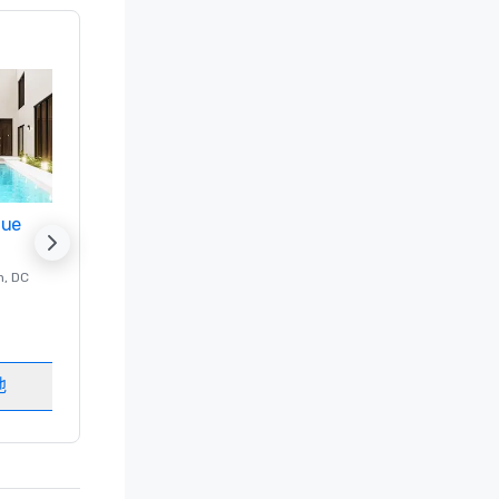
nue
Promote your venue
n
, DC
的 豪华酒店
Washington
, DC
客房
:
237
会议室
:
8
地
选择场地