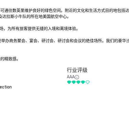
凯蒂步道，可通往数英里维护良好的绿色空间。附近的文化和生活方式目的地包括
以及达拉斯小牛队的所在地美国航空中心。

场，为所有旅客提供无缝的入境和离境体验。

活动空间，是举办商务聚会、宴会、研讨会、研讨会和会议的绝佳场所。我们的豪华
永恒的精致感。
行业评级
AAA
ection