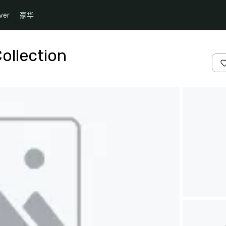
ver
豪华
ollection